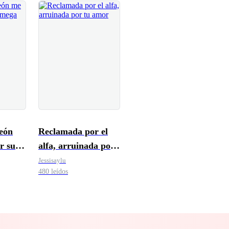
eón
Reclamada por el
r su
alfa, arruinada por
da
tu amor
Jessisaylu
480 leídos