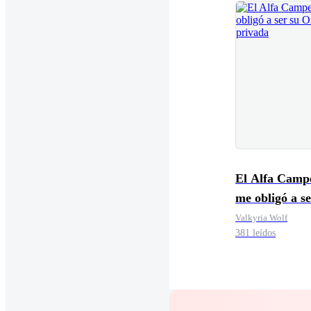
El Alfa Camp
me obligó a se
Omega priva
Valkyria Wolf
381 leídos