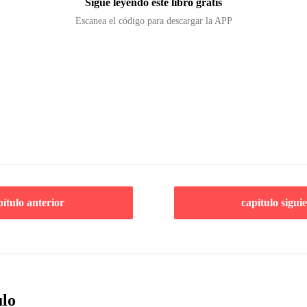
Sigue leyendo este libro gratis
Escanea el código para descargar la APP
pítulo anterior
capítulo sigui
ulo