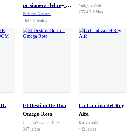
prisionera del rey de
Valkyria Wolf
255.4K leídos
los lobos
Federica Navarro
164.0K leídos
HE
El Destino De Una
La Cautiva del Rey
Omega Rota
Alfa
ClaudiaNavarreteDiaz
Katlyn todd
347 leídos
442 leídos