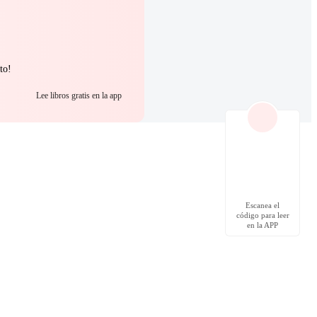
to!
Lee libros gratis en la app
Escanea el
código para leer
en la APP