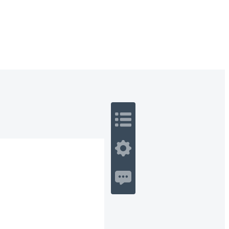
 Romance
Sci-Fi
Guerra
Otros