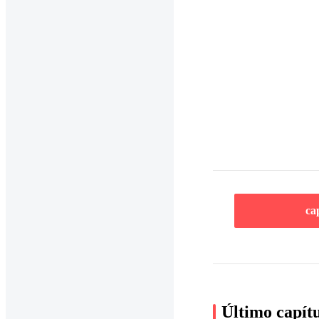
ca
Último capít