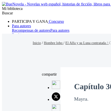
Mi biblioteca
Buscar
PARTICIPA Y GANA
Concurso
Para autores
Recompensas de autores
Para autores
Ranking
Navegar
Inicio
/
Hombre lobo
/
El Alfa y su Luna contratada /
C
Novelas
Cuentos Cortos
Todos
Romance
Hombre lobo
Mafia
Sistema
Fantasía
Urbano
LG
compartir
Capítulo 3
Mayra.