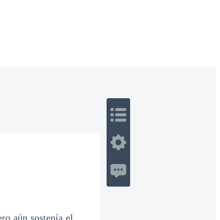
 Romance
Sci-Fi
Guerra
Otros
ro aún sostenía el