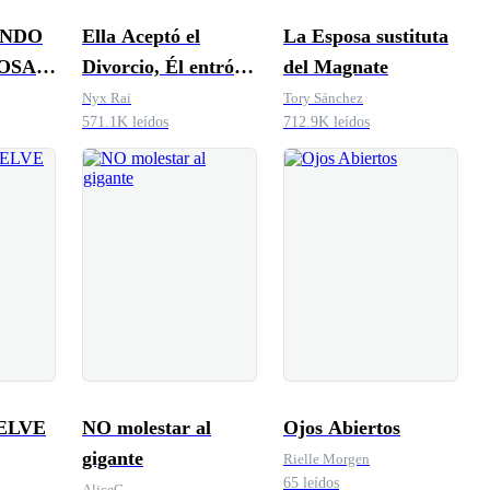
ANDO
Ella Aceptó el
La Esposa sustituta
POSA
Divorcio, Él entró
del Magnate
en Pánico
Nyx Rai
Tory Sánchez
571.1K leídos
712.9K leídos
ELVE
NO molestar al
Ojos Abiertos
gigante
Rielle Morgen
65 leídos
AliceG