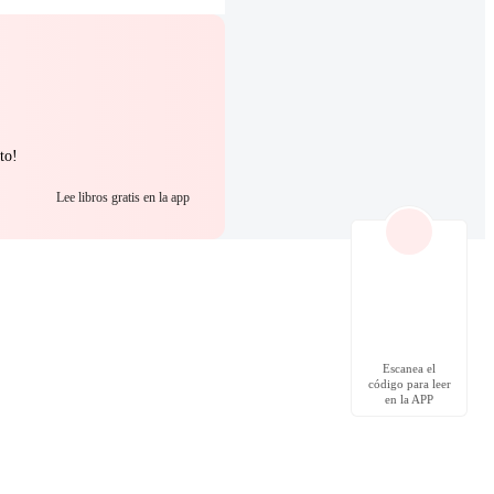
to!
Lee libros gratis en la app
Escanea el
código para leer
en la APP