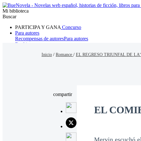
Mi biblioteca
Buscar
PARTICIPA Y GANA
Concurso
Para autores
Recompensas de autores
Para autores
Ranking
Navegar
Inicio
/
Romance
/
EL REGRESO TRIUNFAL DE LA
Novelas
Cuentos Cortos
Todos
Romance
Hombre lobo
Mafia
Sistema
Fantasía
Urbano
LG
compartir
EL COMI
Mervin escuchó el