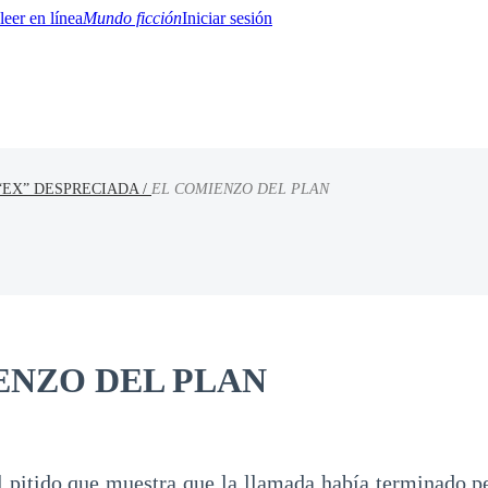
Mundo ficción
Iniciar sesión
“EX” DESPRECIADA /
EL COMIENZO DEL PLAN
BTQ+
YA/TEEN
Paranormal
Misterio/Thriller
Oriental
Juegos
Historia
MM
ENZO DEL PLAN
 pitido que muestra que la llamada había terminado pe