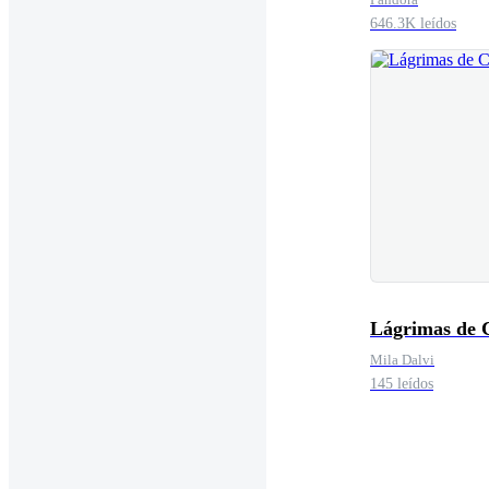
646.3K leídos
Lágrimas de C
Mila Dalvi
145 leídos