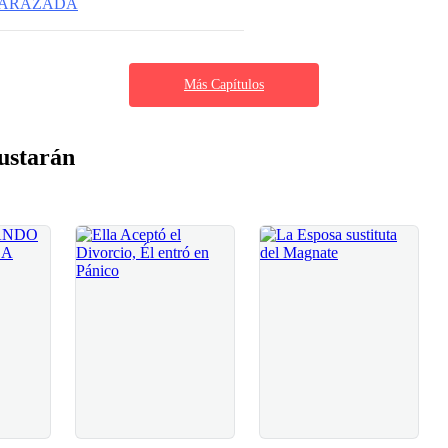
BARAZADA
Más Capítulos
ustarán