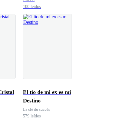
100 leídos
ristal
El tío de mi ex es mi
Destino
La clé du succès
579 leídos