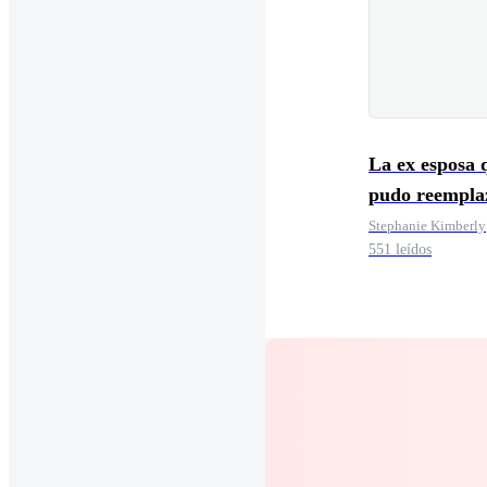
La ex esposa 
pudo reempla
Stephanie Kimberly
551 leídos