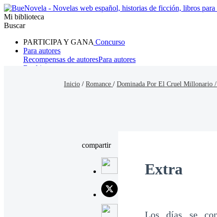
Mi biblioteca
Buscar
PARTICIPA Y GANA
Concurso
Para autores
Recompensas de autores
Para autores
Ranking
Navegar
Inicio
/
Romance
/
Dominada Por El Cruel Millonario 
Novelas
Cuentos Cortos
Todos
Romance
Hombre lobo
Mafia
Sistema
Fantasía
Urbano
LG
compartir
Extra
Los días se con