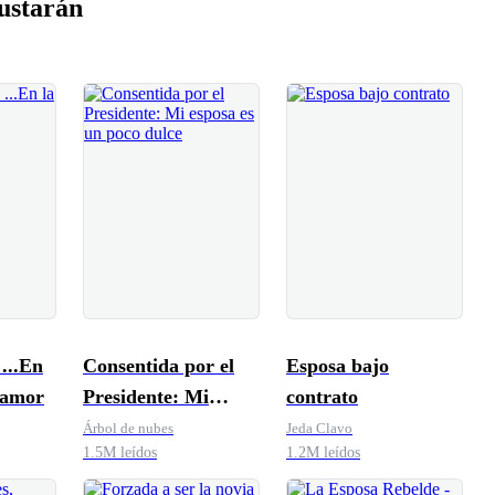
ustarán
..En
Consentida por el
Esposa bajo
l amor
Presidente: Mi
contrato
esposa es un poco
Árbol de nubes
Jeda Clavo
1.5M leídos
1.2M leídos
dulce