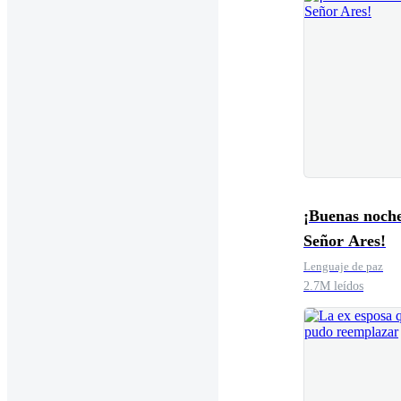
¡Buenas noche
Señor Ares!
Lenguaje de paz
2.7M leídos