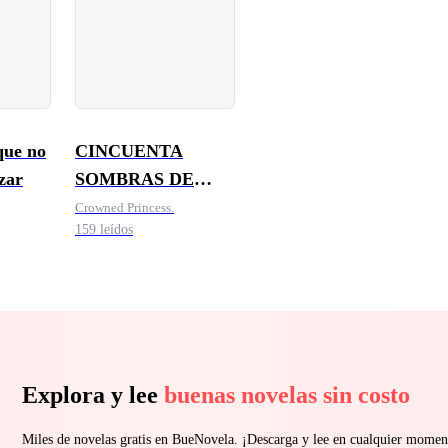
que no
CINCUENTA
zar
SOMBRAS DE
DESEOS
Crowned Princess.
159 leídos
PROHIBIDOS
Explora y lee
buenas novelas sin costo
Miles de novelas gratis en BueNovela. ¡Descarga y lee en cualquier momen