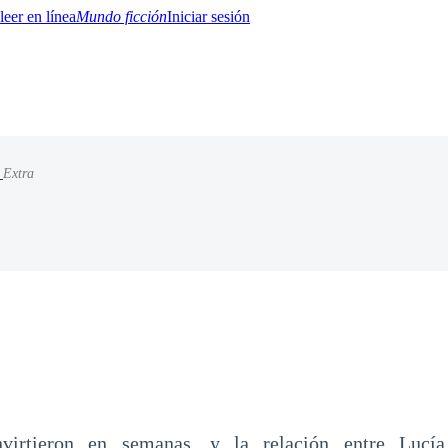
Mundo ficción
Iniciar sesión
/
Extra
BTQ+
YA/TEEN
Paranormal
Misterio/Thriller
Oriental
Juegos
Historia
MM
virtieron en semanas, y la relación entre Lucí