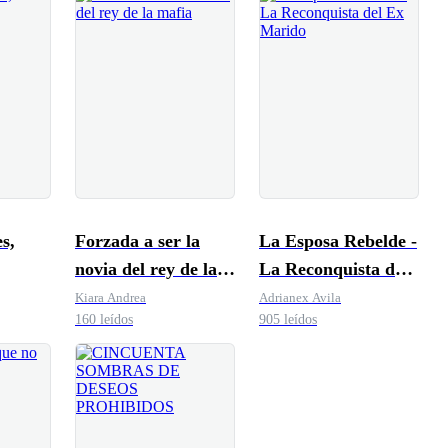
s,
Forzada a ser la
La Esposa Rebelde -
novia del rey de la
La Reconquista del
mafia
Ex Marido
Kiara Andrea
Adrianex Avila
160 leídos
905 leídos