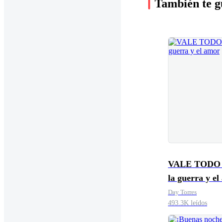
También te g
VALE TODO .
la guerra y e
Day Torres
493.3K leídos