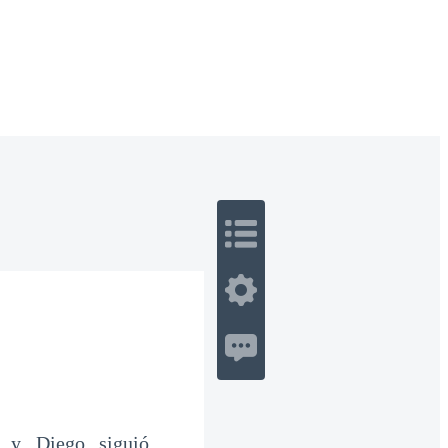
 Romance
Sci-Fi
Guerra
Otros
a y Diego siguió