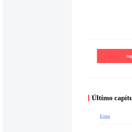
ca
Último capít
Extra