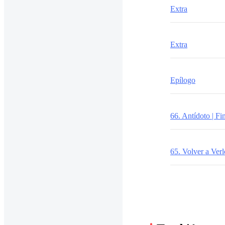
Extra
Extra
Epílogo
66. Antídoto | Fi
65. Volver a Verl