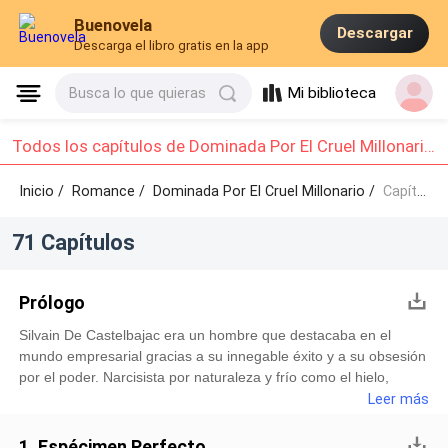
Buenovela
Descargar
Descarga el libro gratis en la app
Mi biblioteca
Busca lo que quieras
Todos los capítulos de Dominada Por El Cruel Millonario : Capítulo 1 - Capítulo 10
Inicio /
Romance
/
Dominada Por El Cruel Millonario /
Capítulo 1 - Capítulo 10
71 Capítulos
Prólogo
Silvain De Castelbajac era un hombre que destacaba en el
mundo empresarial gracias a su innegable éxito y a su obsesión
por el poder. Narcisista por naturaleza y frío como el hielo,
Ismaíl vivía en un mundo en el que solo importaba él mismo y
Leer más
su poder. Para las personas que lo rodeaban, la convivencia
con este hombre era diariamente acostumbrar a un ser
1. Espécimen Perfecto