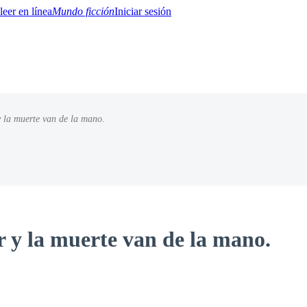
Mundo ficción
Iniciar sesión
y la muerte van de la mano.
BTQ+
YA/TEEN
Paranormal
Misterio/Thriller
Oriental
Juegos
Historia
MM
r y la muerte van de la mano.