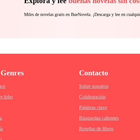
Explora y lee
buenas novelas sin cos
Miles de novelas gratis en BueNovela. ¡Descarga y lee en cualq
 Genres
Contacto
ce
Sobre nosotros
e lobo
Colaboración
Palabras clave
a
Búsquedas calientes
ía
Reseñas de libros
o