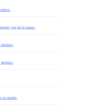
stinos.
 muerte van de la mano.
 destino.
 destino.
s su madre.