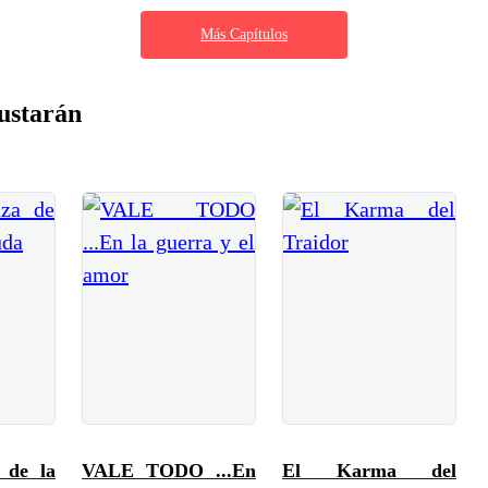
Más Capítulos
ustarán
 de la
VALE TODO ...En
El Karma del