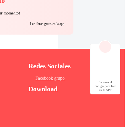
to
uier momento!
Lee libros gratis en la app
Redes Sociales
Facebook grupo
Escanea el
código para leer
Download
en la APP