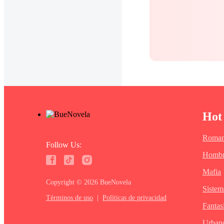
Hot
Roman
Follow Us:
Hombr
Mafia
Copyright ©‌ 2026 BueNovela
Sistem
Términos de uso
|
Políticas de privacidad
Fantas
Urban