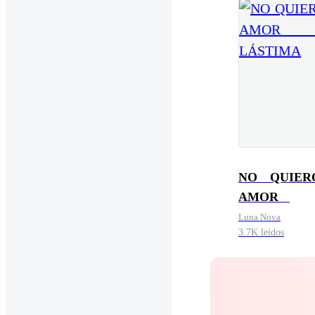
NO QUIER
AMOR 
LÁSTIMA
Luna Nova
3.7K leídos