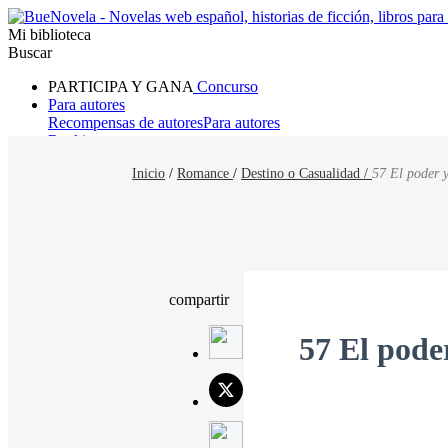
Mi biblioteca
Buscar
PARTICIPA Y GANA
Concurso
Para autores
Recompensas de autores
Para autores
Ranking
Navegar
Inicio
/
Romance
/
Destino o Casualidad /
57 El poder 
Novelas
Cuentos Cortos
Todos
Romance
Hombre lobo
Mafia
Sistema
Fantasía
Urbano
LG
compartir
57 El pode