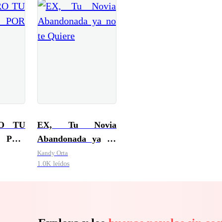
O TU
EX, Tu Novia
POR
Abandonada ya no
te Quiere
Kandy Orta
1.0K leídos