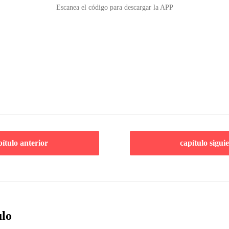
Escanea el código para descargar la APP
pítulo anterior
capítulo sigui
ulo