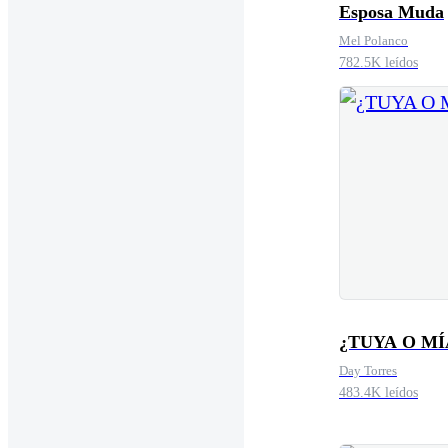
Esposa Muda
Mel Polanco
782.5K leídos
¿TUYA O MÍ
Day Torres
483.4K leídos