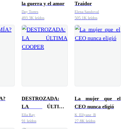
la guerra y el amor
Traidor
Day Torres
Elena Sandoval
493.3K leídos
505.1K leídos
A?
DESTROZADA:
La mujer que el
LA ÚLTIMA
CEO nunca eligió
COOPER
Ella Ray
K_Ellyane_B
91 leídos
27.8K leídos