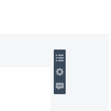
 Romance
Sci-Fi
Guerra
Otros