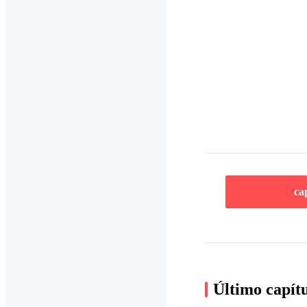
ca
Último capít