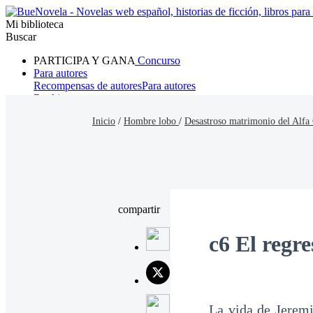
Mi biblioteca
Buscar
PARTICIPA Y GANA
Concurso
Para autores
Recompensas de autores
Para autores
Ranking
Navegar
Inicio
/
Hombre lobo
/
Desastroso matrimonio del Alf
Novelas
Cuentos Cortos
Todos
Romance
Hombre lobo
Mafia
Sistema
Fantasía
Urbano
LG
compartir
c6 El regre
La vida de Jeremi