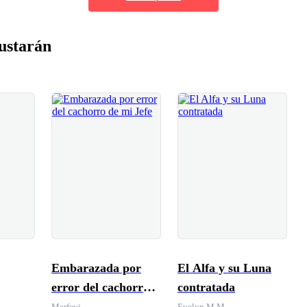
ustarán
Embarazada por
El Alfa y su Luna
error del cachorro
contratada
de mi Jefe
Merfevi
Evelyn M.M