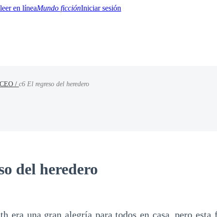
Mundo ficción
Iniciar sesión
a CEO /
c6 El regreso del heredero
BTQ+
YA/TEEN
Paranormal
Misterio/Thriller
Oriental
Juegos
Historia
MM
so del heredero
th era una gran alegría para todos en casa, pero esta 