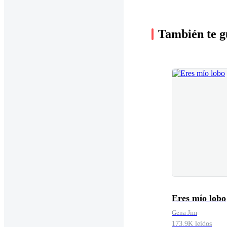
También te g
Eres mío lobo
Gena Jim
173.9K leídos