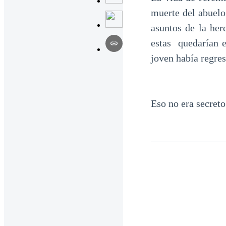
muerte del abuel
asuntos de la her
estas quedarían 
joven había regre
Eso no era secret