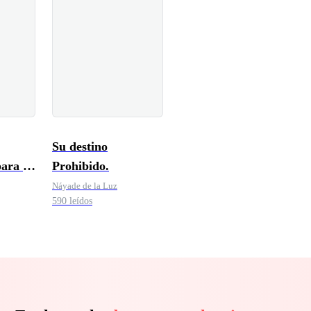
Su destino
ara la
Prohibido.
Náyade de la Luz
590 leídos