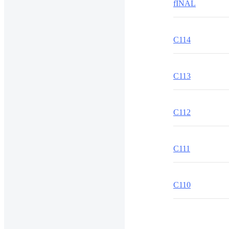
fINAL
C114
C113
C112
C111
C110