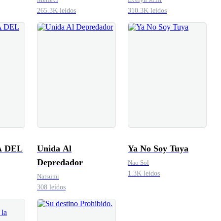
265.3K leídos
310.3K leídos
A DEL
Unida Al
Ya No Soy Tuya
Depredador
Nao Sol
1.3K leídos
Natsumi
308 leídos