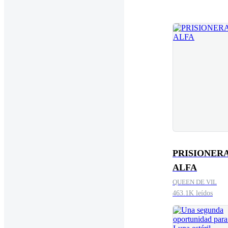
PRISIONER
ALFA
QUEEN DE VIL
463.1K leídos