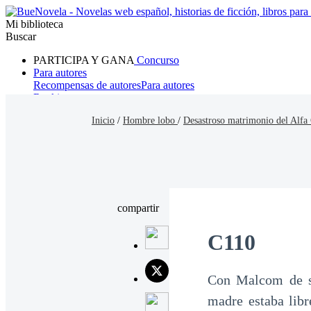
Mi biblioteca
Buscar
PARTICIPA Y GANA
Concurso
Para autores
Recompensas de autores
Para autores
Ranking
Navegar
Inicio
/
Hombre lobo
/
Desastroso matrimonio del Alf
Novelas
Cuentos Cortos
Todos
Romance
Hombre lobo
Mafia
Sistema
Fantasía
Urbano
LG
compartir
C110
Con Malcom de su
madre estaba libr