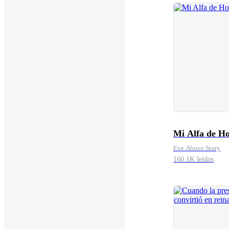
Mi Alfa de H
Eve Above Story
160.1K leídos