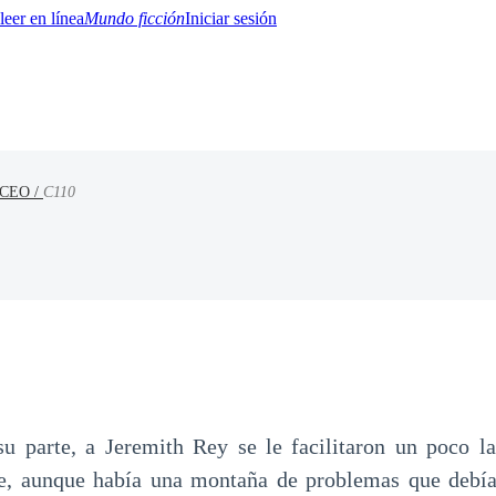
Mundo ficción
Iniciar sesión
a CEO /
C110
BTQ+
YA/TEEN
Paranormal
Misterio/Thriller
Oriental
Juegos
Historia
MM
 parte, a Jeremith Rey se le facilitaron un poco la
e, aunque había una montaña de problemas que debía 