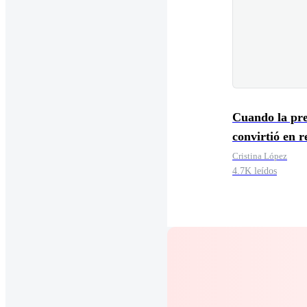
Cuando la pre
convirtió en r
Cristina López
4.7K leídos