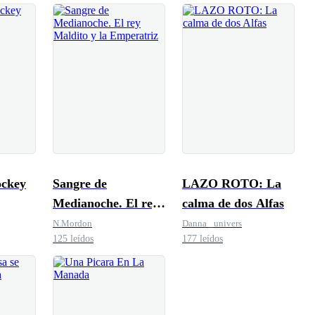
ockey
Sangre de
LAZO ROTO: La
Medianoche. El rey
calma de dos Alfas
Maldito y la
N.Mordon
Danna _univers
125 leídos
177 leídos
Emperatriz