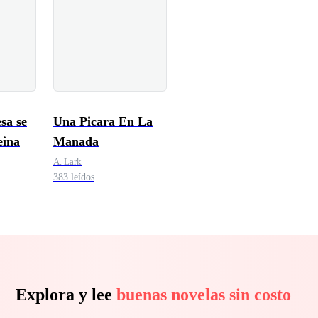
sa se
Una Picara En La
eina
Manada
A. Lark
383 leídos
Explora y lee
buenas novelas sin costo