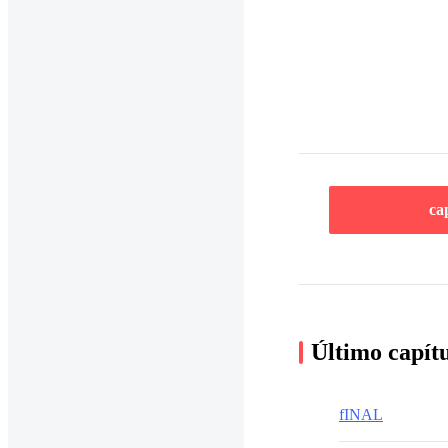
ca
Último capít
fINAL