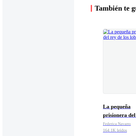
También te g
La pequeña
prisionera del
los lobos
Federica Navarro
164.1K leídos