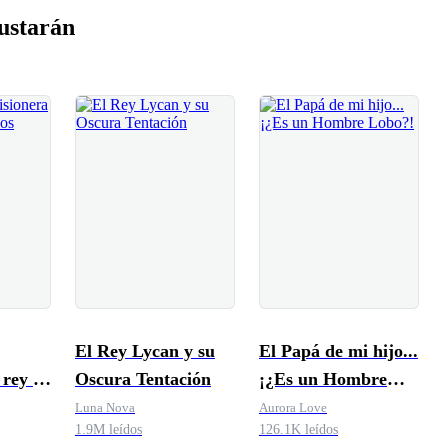
ustarán
El Rey Lycan y su
El Papá de mi hijo...
 rey de
Oscura Tentación
¡¿Es un Hombre
Lobo?!
Luna Nova
Aurora Love
1.9M leídos
126.1K leídos