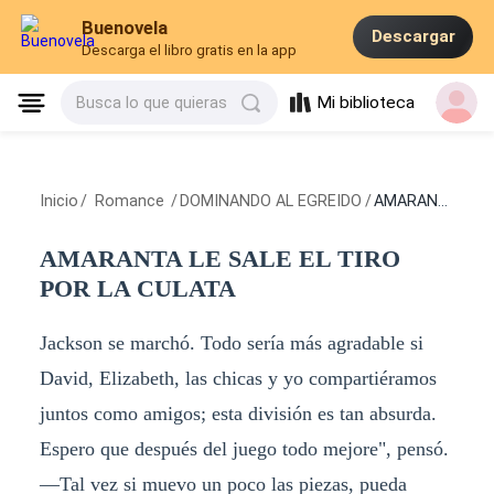
Buenovela
Descargar
Descarga el libro gratis en la app
Mi biblioteca
Busca lo que quieras
Inicio
/
Romance
/
DOMINANDO AL EGREIDO
/
AMARANTA LE SALE EL TIRO POR LA CULATA
AMARANTA LE SALE EL TIRO
POR LA CULATA
Jackson se marchó. Todo sería más agradable si
David, Elizabeth, las chicas y yo compartiéramos
juntos como amigos; esta división es tan absurda.
Espero que después del juego todo mejore", pensó.
—Tal vez si muevo un poco las piezas, pueda