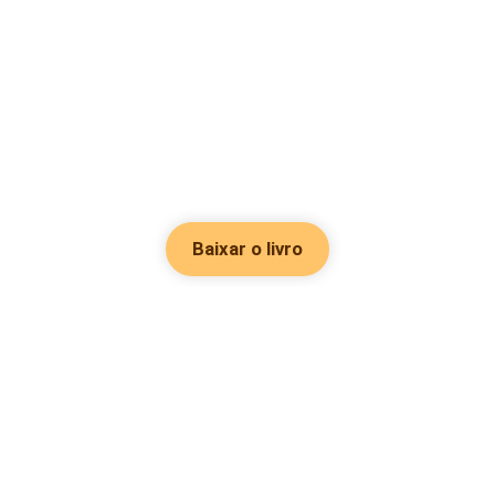
Baixar o livro
Hot Genres
Romance
Recursos
Hombre lobo