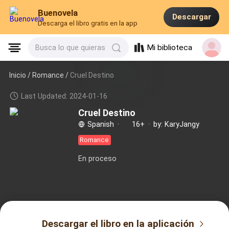
Buenovela
Descargar
Descarga el libro gratis en la app
Mi biblioteca
Busca lo que quieras
Inicio /
Romance
/
Cruel Destino
Last Updated: 2024-01-16
Cruel Destino
Spanish
·
16+
·
by: KaryJangy
Romance
En proceso
Descargar el libro en la aplicación