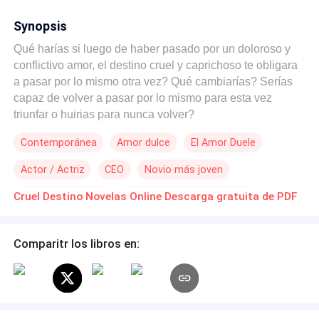
Synopsis
Qué harías si luego de haber pasado por un doloroso y
conflictivo amor, el destino cruel y caprichoso te obligara
a pasar por lo mismo otra vez? Qué cambiarías? Serías
capaz de volver a pasar por lo mismo para esta vez
triunfar o huirias para nunca volver?
Contemporánea
Amor dulce
El Amor Duele
Actor / Actriz
CEO
Novio más joven
Diferencia de Edad
Desafío a las Expectativas
Cruel Destino Novelas Online Descarga gratuita de PDF
Amor a Primera Vista
Comparitr los libros en: