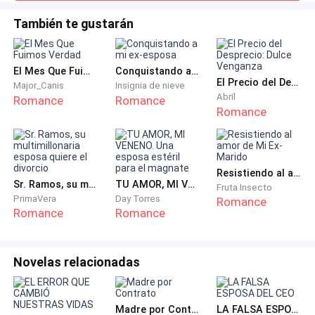
estaban hablando, ambos tuvieron una ligera sensación de
contrato que Ana debería firmar si acepta el trabajo.
culpa, Paul recordó inmediatamente que estaban allí porque
También te gustarán
Marc había organizado todo para confesarse a Ana y
terminó siendo la fiesta de compromiso de ellos dos, era
Sandra: ...”Es decir que Ana tendría que viajar y por
tota
cuanto tiempo sería?”...
El Mes Que Fuimos Verdad
Conquistando a mi ex-esposa
El Precio del Desprecio: Dulce Venganza
Major_Canis
Insignia de nieve
Abril
Romance
Romance
Franco: ...”En el caso de China tenemos a un amigo de
Romance
un colega que vive allá y que haría el trabajo y nos
enviaría todo por correo electrónico pero estuve
investigando y contratar alguien a distancia de Corea
Resistiendo al amor de Mi Ex-Marido
resultaría más costoso que enviar a alguien desde aquí
Sr. Ramos, su multimillonaria esposa quiere el divorcio
TU AMOR, MI VENENO. Una esposa estéril para el magnate
Fruta Insecto
sin mencionar que tengo una segunda intensión”... lo
PrimaVera
Day Torres
Romance
cierto es que había manejado todo desde el principio
Romance
Romance
para ayudar a Ana.
Novelas relacionadas
Sandra: ...”Que sería...?”... casi segura de saber la
respuesta.
Madre por Contrato
LA FALSA ESPOSA DEL CEO