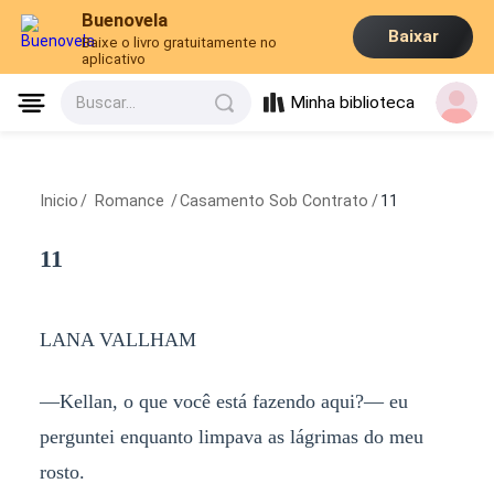
Buenovela
Baixar
Baixe o livro gratuitamente no
aplicativo
Minha biblioteca
Buscar...
Inicio
/
Romance
/
Casamento Sob Contrato
/
11
11
LANA VALLHAM
—Kellan, o que você está fazendo aqui?— eu
perguntei enquanto limpava as lágrimas do meu
rosto.