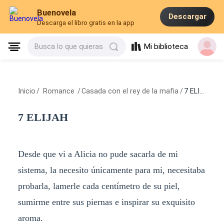
Buenovela
Descargar
Descarga el libro gratis en la app
Mi biblioteca
Busca lo que quieras
Inicio
/
Romance
/
Casada con el rey de la mafia
/
7 ELIJAH
7 ELIJAH
Desde que vi a Alicia no pude sacarla de mi
sistema, la necesito únicamente para mi, necesitaba
probarla, lamerle cada centímetro de su piel,
sumirme entre sus piernas e inspirar su exquisito
aroma.