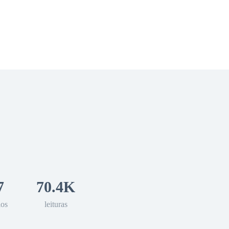
 Romance
Sci-Fi
Guerra
Otros
7
70.4K
los
leituras