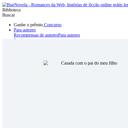
Biblioteca
Buscar
Ganhe o prêmio
Concurso
Para autores
Recompensas de autores
Para autores
Ranking
Navegar
Novelas
Contos Curtos
Todos
Romance
Hombre lobo
Mafia
Sistema
Fantasía
Urbano
LG