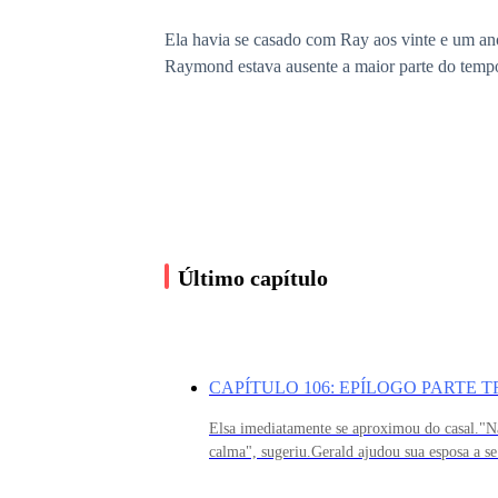
Ela havia se casado com Ray aos vinte e um anos
Raymond estava ausente a maior parte do temp
Dez minutos antes, Myriam e o marido haviam 
notou que eles murmuravam entre si e sumiram d
marido.
Último capítulo
****
Enquanto isso no escritório da família:
CAPÍTULO 106: EPÍLOGO PARTE T
Elsa imediatamente se aproximou do casal."
calma", sugeriu.Gerald ajudou sua esposa a se
"Vou resolver o assunto com minhas próprias m
e gemeu.— Ai! _ ele exclamou.-Você também?
olhos do pai, sabia bem que naquele trimestre a