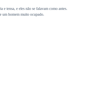
ia e tensa, e eles não se falavam como antes.
al e um homem muito ocupado.
é seus pais sozinho, deixando-a de lado. Myriam
 ouvir o resto da conversa entre seus sogros e seu
 concentrou nos balanços da empresa sem tirar os