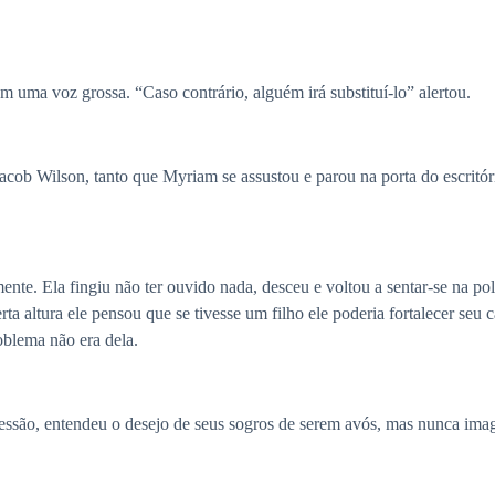
 uma voz grossa. “Caso contrário, alguém irá substituí-lo” alertou.
acob Wilson, tanto que Myriam se assustou e parou na porta do escritór
te. Ela fingiu não ter ouvido nada, desceu e voltou a sentar-se na pol
erta altura ele pensou que se tivesse um filho ele poderia fortalecer se
oblema não era dela.
essão, entendeu o desejo de seus sogros de serem avós, mas nunca ima