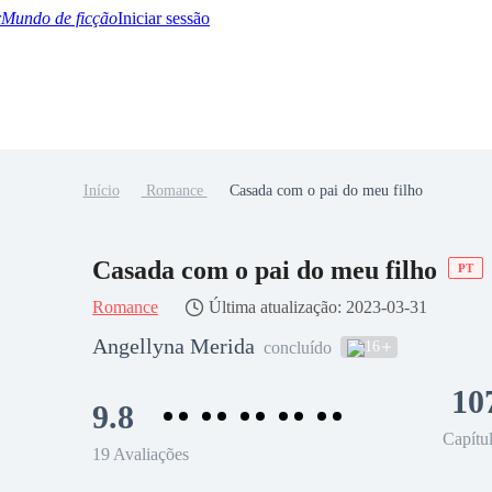
Mundo de ficção
Iniciar sessão
Início
Romance
Casada com o pai do meu filho
BTQ+
YA/TEEN
Paranormal
Misterio/Thriller
Oriental
Juegos
Historia
MM
Casada com o pai do meu filho
PT
Romance
Última atualização: 2023-03-31
Angellyna Merida
16
concluído
10
9.8
Capítu
19 Avaliações