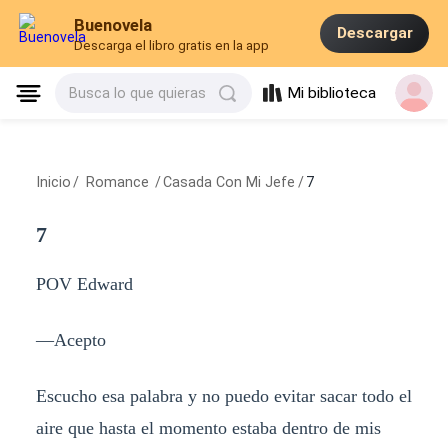
Buenovela
Descargar
Descarga el libro gratis en la app
Mi biblioteca
Busca lo que quieras
Inicio
/
Romance
/
Casada Con Mi Jefe
/
7
7
POV Edward
—Acepto
Escucho esa palabra y no puedo evitar sacar todo el
aire que hasta el momento estaba dentro de mis