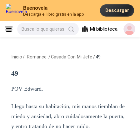
Buenovela
Descargar
Descarga el libro gratis en la app
Mi biblioteca
Busca lo que quieras
Inicio
/
Romance
/
Casada Con Mi Jefe
/
49
49
POV Edward.
Llego hasta su habitación, mis manos tiemblan de
miedo y ansiedad, abro cuidadosamente la puerta,
y entro tratando de no hacer ruido.