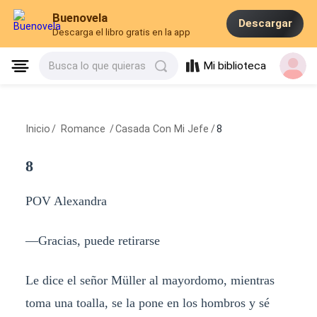
Buenovela
Descargar
Descarga el libro gratis en la app
Mi biblioteca
Busca lo que quieras
Inicio
/
Romance
/
Casada Con Mi Jefe
/
8
8
POV Alexandra
—Gracias, puede retirarse
Le dice el señor Müller al mayordomo, mientras
toma una toalla, se la pone en los hombros y sé