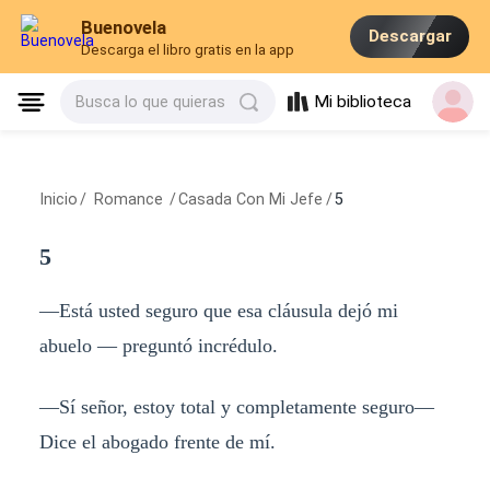
Buenovela
Descargar
Descarga el libro gratis en la app
Mi biblioteca
Busca lo que quieras
Inicio
/
Romance
/
Casada Con Mi Jefe
/
5
5
—Está usted seguro que esa cláusula dejó mi
abuelo — preguntó incrédulo.
—Sí señor, estoy total y completamente seguro—
Dice el abogado frente de mí.