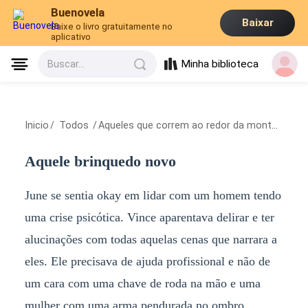
Buenovela
Baixar
Baixe o livro gratuitamente no
aplicativo
Minha biblioteca
Buscar...
Inicio
/
Todos
/
Aqueles que correm ao redor da montanha
/
A
Aquele brinquedo novo
June se sentia okay em lidar com um homem tendo
uma crise psicótica. Vince aparentava delirar e ter
alucinações com todas aquelas cenas que narrara a
eles. Ele precisava de ajuda profissional e não de
um cara com uma chave de roda na mão e uma
mulher com uma arma pendurada no ombro.