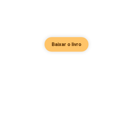
Baixar o livro
Hot Genres
Romance
Recursos
Hombre lobo
Palavras-chave
Redes sociais
Mafia
Pesquisas importantes
Grupo do Facebook