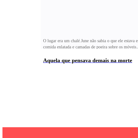
O lugar era um chalé.June não sabia o que ele estava
comida enlatada e camadas de poeira sobre os móveis.
tinha.— Olha por aí se tem alguma coisa pra perna del
antibióticos e de antisépticos.—
Aquela que pensava demais na morte