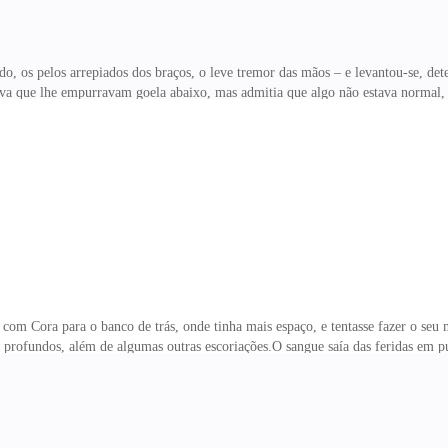
ado, os pelos arrepiados dos braços, o leve tremor das mãos – e levantou-se, d
rativa que lhe empurravam goela abaixo, mas admitia que algo não estava norma
s marcações, embora fosse fácil encontrar a mais recente. Cora olhou por cima 
ratava de um local rural, não muito longe, que exalava cheiro de armadilha. Ela e
 com Cora para o banco de trás, onde tinha mais espaço, e tentasse fazer o se
profundos, além de algumas outras escoriações.O sangue saía das feridas em pu
a mutilação como aquela e o cheiro não ajudava em nada com suas náuseas. Er
ar fora e com o qual ele só conseguia lidar depois se estivesse protegido com l