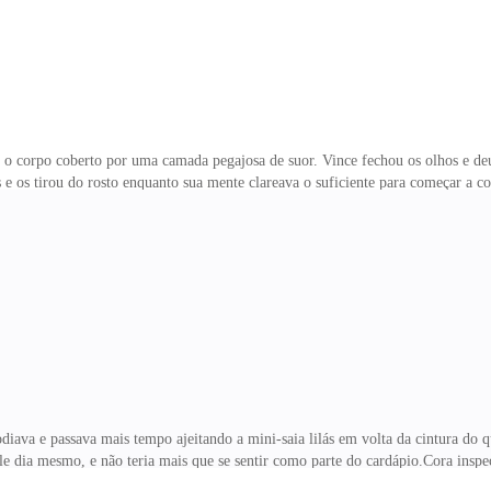
e o corpo coberto por uma camada pegajosa de suor. Vince fechou os olhos e de
 e os tirou do rosto enquanto sua mente clareava o suficiente para começar a c
 outro lado do quarto, o que significava que não houveram gritos ou coisas se
oite inteira desde que tinha onze anos.Tendo recuperado o fôlego, Vince se lev
 e tomou a metade. As im
ava e passava mais tempo ajeitando a mini-saia lilás em volta da cintura do que
ele dia mesmo, e não teria mais que se sentir como parte do cardápio.Cora inspe
um homem, com os olhos verde-claros fixos na tela do notebook, tinha a pele br