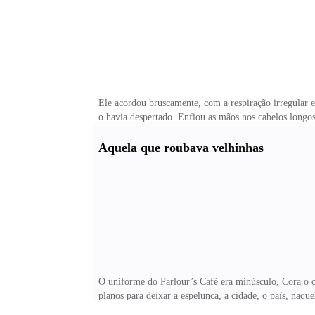
Ele acordou bruscamente, com a respiração irregular 
o havia despertado. Enfiou as mãos nos cabelos longos
em volta e viu que Travor ainda dormia pesadamente do
hábito. Ele não se lembrava de conseguir dormir uma n
Aquela que roubava velhinhas
apartamento em que moravam, encheu um copo d’água
O uniforme do Parlour’s Café era minúsculo, Cora o odi
planos para deixar a espelunca, a cidade, o país, naqu
pessoa que ela atenderia. No canto, solitário, estava 