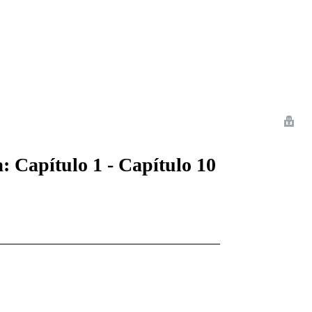
 Romance
Sci-Fi
Guerra
Otros
: Capítulo 1 - Capítulo 10