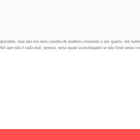
 esperando, mas não era uma casinha de madeira resumida a um quarto, um banh
Até que não é nada mal, pensou, seria quase aconchegante se não fosse pelas co
a. – Tony pediu, depois que os dois a colocaram na cama, enquanto começava a 