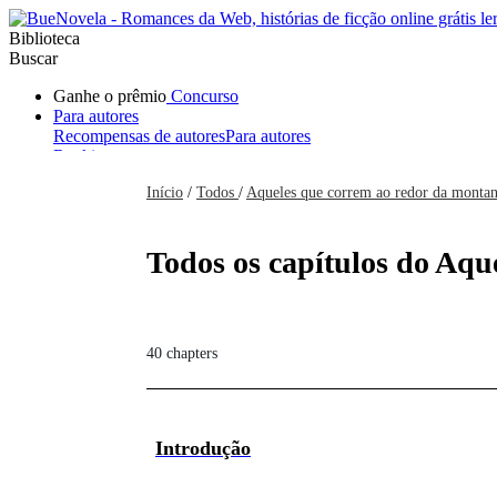
Biblioteca
Buscar
Ganhe o prêmio
Concurso
Para autores
Recompensas de autores
Para autores
Ranking
Navegar
Início
/
Todos
/
Aqueles que correm ao redor da monta
Novelas
Contos Curtos
Todos
Romance
Hombre lobo
Mafia
Sistema
Fantasía
Urbano
LG
Todos os capítulos do Aqu
40 chapters
Introdução