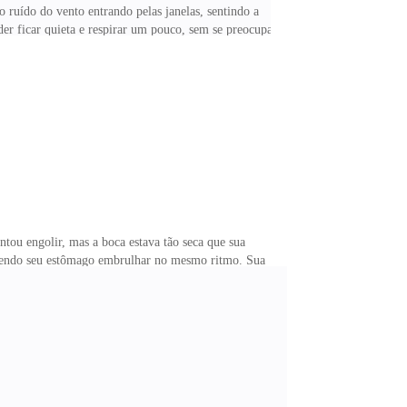
o ruído do vento entrando pelas janelas, sentindo a
der ficar quieta e respirar um pouco, sem se preocupar
e isso ia aliviar um pouco pro meu lado, sabe? Mas
m dizer nada, mas com jeito de quem não aguentava
tou engolir, mas a boca estava tão seca que sua
fazendo seu estômago embrulhar no mesmo ritmo. Sua
que atingiu suas pupilas era o mesmo que uma chuva de