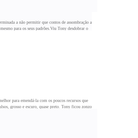
eterminada a não permitir que contos de assombração a
l, mesmo para os seus padrões.Viu Tony desdobrar o
do ombro de Tony até identificar o lugar onde estavam
stalou a língua e se afastou.<
u melhor para emendá-la com os poucos recursos que
lsos, grosso e escuro, quase preto. Tony ficou zonzo
a uma mistura pungente de ferrugem e podridão, como
uvas de borracha.Miranda estava quieta, para variar,