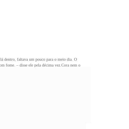
e para fazê-la ir em sua direção foi a expressão
á dentro, faltava um pouco para o meio dia. O
com fome. – disse ele pela décima vez.Cora nem o
m século que eu não como nada. – Quanto mais ele