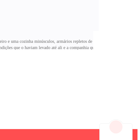
eiro e uma cozinha minúsculos, armários repletos de
ndições que o haviam levado até ali e a companhia que
tirar os tênis dela. — Eu acho que a gente precisa de