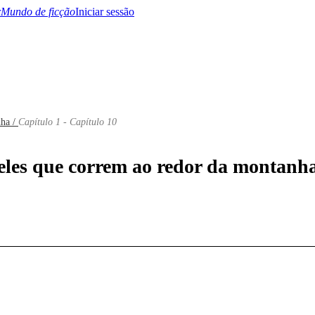
Mundo de ficção
Iniciar sessão
nha /
Capítulo 1 - Capítulo 10
BTQ+
YA/TEEN
Paranormal
Misterio/Thriller
Oriental
Juegos
Historia
MM
eles que correm ao redor da montanha