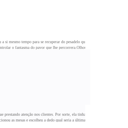
u a si mesmo tempo para se recuperar do pesadelo que
ontrolar o fantasma do pavor que lhe percorrera.Olhou
m sentido ditas durante o seu sono, como era de
antou no escuro e foi até a pequena cozinha do
 prestando atenção nos clientes. Por sorte, ela tinha
cionou as mesas e escolheu a dedo qual seria a última
onzeada, cabelos na altura dos ombros, muito lisos, que