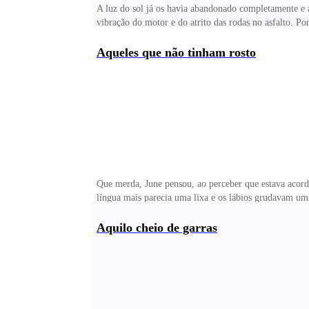
A luz do sol já os havia abandonado completamente e a 
vibração do motor e do atrito das rodas no asfalto. P
com sua própria vida.— Meus pais não me deixavam faz
meu pai não se dobra, não mesmo. – Tony continuou f
Aqueles que não tinham rosto
mais ouvir o que não tinha
Que merda, June pensou, ao perceber que estava acorda
língua mais parecia uma lixa e os lábios grudavam um
cabeça estava rachada, uma concussão na certa, e June
adagas em seu cérebro. June se inclinou para frente e
Aquilo cheio de garras