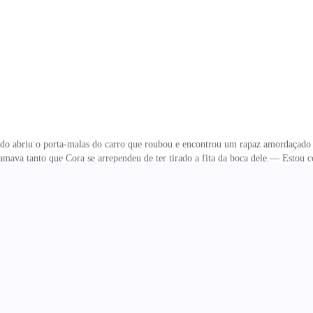
 mechas atrás da orelha. Ele era bonito, mas o que se destacou nele o suficient
do abriu o porta-malas do carro que roubou e encontrou um rapaz amordaçado l
lamava tanto que Cora se arrependeu de ter tirado a fita da boca dele.— Estou 
 fazer silêncio não adiantava.— Sério. Eu estou com muita fome. Tipo, faz u
abeça no volante, impaciente. Ela também estava morrendo de fome,