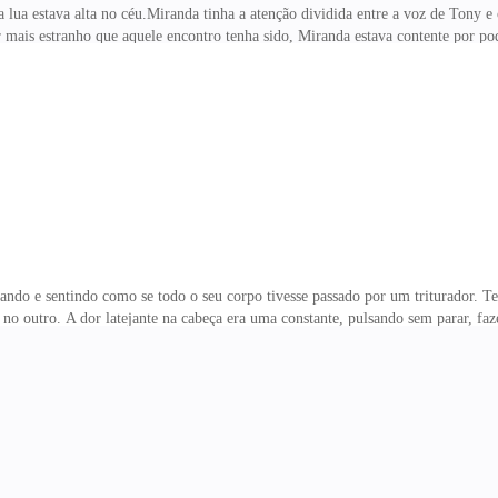
lua estava alta no céu.Miranda tinha a atenção dividida entre a voz de Tony e 
or mais estranho que aquele encontro tenha sido, Miranda estava contente por po
er nada e depois que eles se separaram ficou ainda pior. Eu juro que achei qu
alando e de vez em quando Cora balançava a cabeça de uma lado pro outro, se
ndo e sentindo como se todo o seu corpo tivesse passado por um triturador. Ten
 no outro. A dor latejante na cabeça era uma constante, pulsando sem parar, 
 não queria estar no corpo pra isso, não queria mesmo.Abriu os olhos e a luz 
 vomitou no tapete do carro.— Ai, porra. Tá