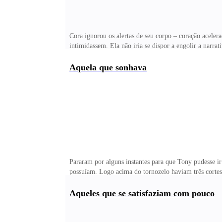
Cora ignorou os alertas de seu corpo – coração aceler
intimidassem. Ela não iria se dispor a engolir a nar
papel e revelar um mapa, ele era antigo e tinha vária
e seguir a linha até a casa que Vince se referira. Se t
Aquela que sonhava
Pararam por alguns instantes para que Tony pudesse ir
possuíam. Logo acima do tornozelo haviam três cortes 
com a visão daquilo, nunca tinha se deparado com um
o lixo da cozinha que ele costumava se esquecer de jog
Aqueles que se satisfaziam com pouco
uma pequena bênç&at