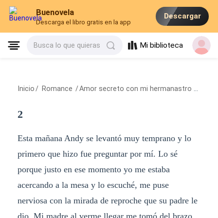
Buenovela
Descargar
Descarga el libro gratis en la app
Mi biblioteca
Busca lo que quieras
Inicio
/
Romance
/
Amor secreto con mi hermanastro
/
2
2
Esta mañana Andy se levantó muy temprano y lo
primero que hizo fue preguntar por mí. Lo sé
porque justo en ese momento yo me estaba
acercando a la mesa y lo escuché, me puse
nerviosa con la mirada de reproche que su padre le
dio. Mi madre al verme llegar me tomó del brazo