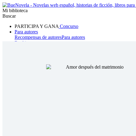
Mi biblioteca
Buscar
PARTICIPA Y GANA
Concurso
Para autores
Recompensas de autores
Para autores
Ranking
Navegar
Novelas
Cuentos Cortos
Todos
Romance
Hombre lobo
Mafia
Sistema
Fantasía
Urbano
LG