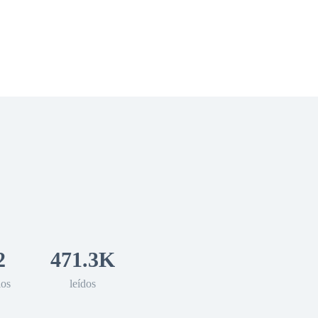
 Romance
Sci-Fi
Guerra
Otros
2
471.3K
los
leídos