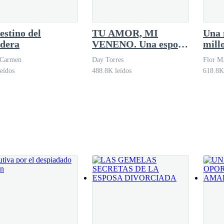
le esa pregunta delante de él?
estino del
TU AMOR, MI
Una 
edera
VENENO. Una esposa
mill
estéril para el
 Carmen
Day Torres
Flor M
magnate
 por alto la pregunta, oyó pasos acercándose detrás de ella.
eídos
488.8K leídos
618.8K
ra la garganta”. La voz del hombre era relajada y sonaba bastante sedu
alió.
tar.