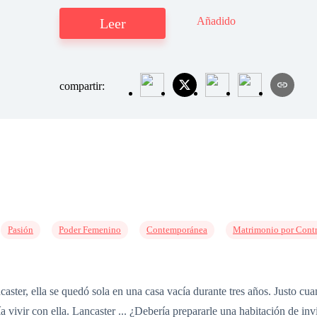
Añadido
Leer
compartir:
Pasión
Poder Femenino
Contemporánea
Matrimonio por Cont
ter, ella se quedó sola en una casa vacía durante tres años. Justo cua
 vivir con ella. Lancaster ... ¿Debería prepararle una habitación de in