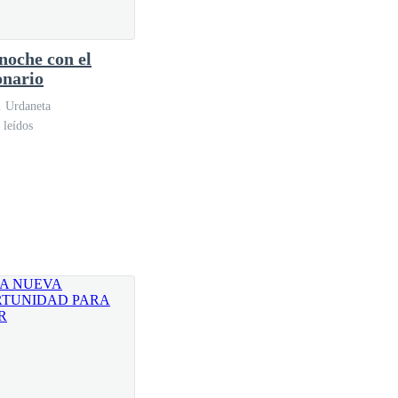
noche con el
onario
. Urdaneta
 leídos
ctora por haberse despertado recientemente.