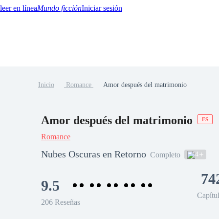
Mundo ficción
Iniciar sesión
Inicio
Romance
Amor después del matrimonio
BTQ+
YA/TEEN
Paranormal
Misterio/Thriller
Oriental
Juegos
Historia
MM
Amor después del matrimonio
ES
Romance
Nubes Oscuras en Retorno
4
Completo
74
9.5
Capítu
206 Reseñas