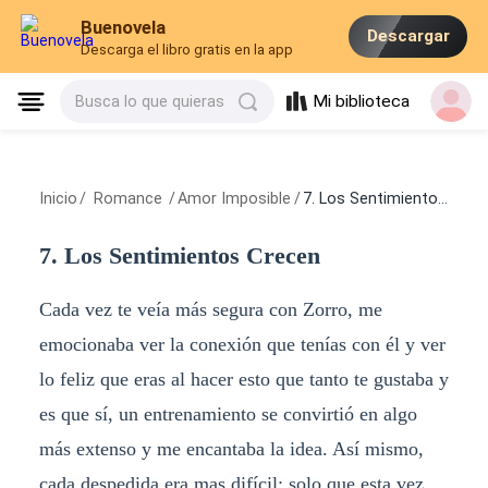
Buenovela
Descargar
Descarga el libro gratis en la app
Mi biblioteca
Busca lo que quieras
Inicio
/
Romance
/
Amor Imposible
/
7. Los Sentimientos Crecen
7. Los Sentimientos Crecen
Cada vez te veía más segura con Zorro, me
emocionaba ver la conexión que tenías con él y ver
lo feliz que eras al hacer esto que tanto te gustaba y
es que sí, un entrenamiento se convirtió en algo
más extenso y me encantaba la idea. Así mismo,
cada despedida era mas difícil; solo que esta vez