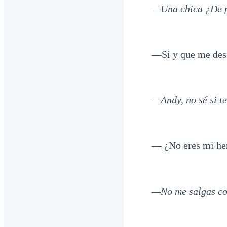
—Una chica ¿De p
—Sí y que me des 
—Andy, no sé si te
— ¿No eres mi h
—No me salgas con