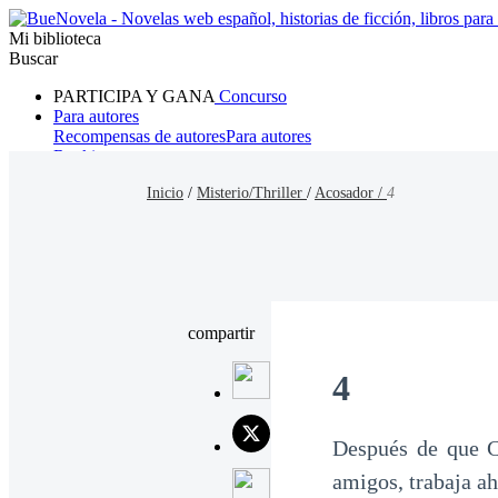
Mi biblioteca
Buscar
PARTICIPA Y GANA
Concurso
Para autores
Recompensas de autores
Para autores
Ranking
Navegar
Inicio
/
Misterio/Thriller
/
Acosador /
4
Novelas
Cuentos Cortos
Todos
Romance
Hombre lobo
Mafia
Sistema
Fantasía
Urbano
LG
compartir
4
Después de que C
amigos, trabaja ah