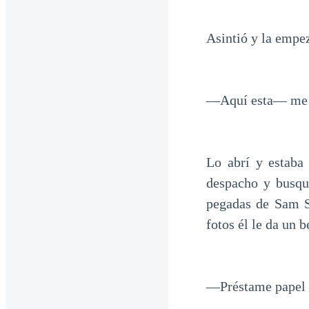
Asintió y la empez
—Aquí esta— me di
Lo abrí y estaba
despacho y busqué
pegadas de Sam S
fotos él le da un b
—Préstame papel 