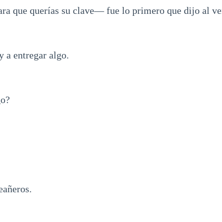
ra que querías su clave— fue lo primero que dijo al v
y a entregar algo.
go?
eañeros.