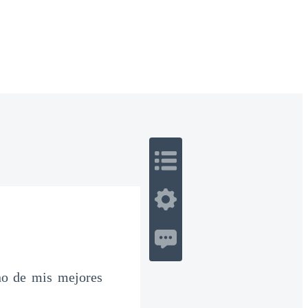
 Romance
Sci-Fi
Guerra
Otros
no de mis mejores