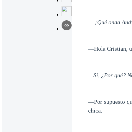
— ¡Qué onda Andy!
—Hola Cristian, u
—Sí, ¿Por qué? No
—Por supuesto que 
chica.