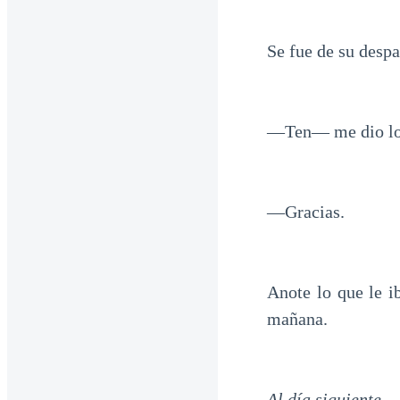
Se fue de su despa
—Ten— me dio lo 
—Gracias.
Anote lo que le i
mañana.
Al día siguiente