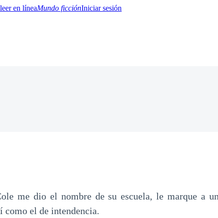
Mundo ficción
Iniciar sesión
BTQ+
YA/TEEN
Paranormal
Misterio/Thriller
Oriental
Juegos
Historia
MM
ole me dio el nombre de su escuela, le marque a u
í como el de intendencia.