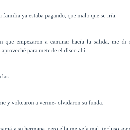
u familia ya estaba pagando, que malo que se iría.
 que empezaron a caminar hacía la salida, me di 
 aproveché para meterle el disco ahí.
rlas.
ame y voltearon a verme- olvidaron su funda.
amá y su hermana, pero ella me veía mal, incluso sonre