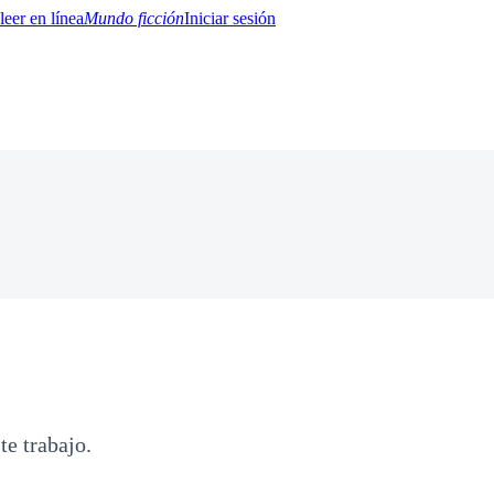
Mundo ficción
Iniciar sesión
BTQ+
YA/TEEN
Paranormal
Misterio/Thriller
Oriental
Juegos
Historia
MM
te trabajo.