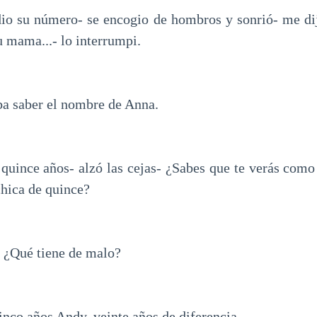
io su número- se encogio de hombros y sonrió- me di
u mama...- lo interrumpi.
ba saber el nombre de Anna.
 quince años- alzó las cejas- ¿Sabes que te verás como
chica de quince?
- ¿Qué tiene de malo?
cinco años Andy, veinte años de diferencia.