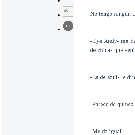
No tengo ningún t
-Oye Andy- me hab
de chicas que vení
-La de azul- le di
-Parece de quinca
-Me da igual.