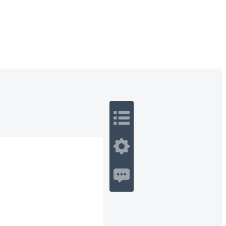
 Romance
Sci-Fi
Guerra
Otros