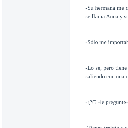
-Su hermana me d
se llama Anna y s
-Sólo me importa
-Lo sé, pero tiene
saliendo con una 
-¿Y? -le pregunte
-Tienes treinta y 