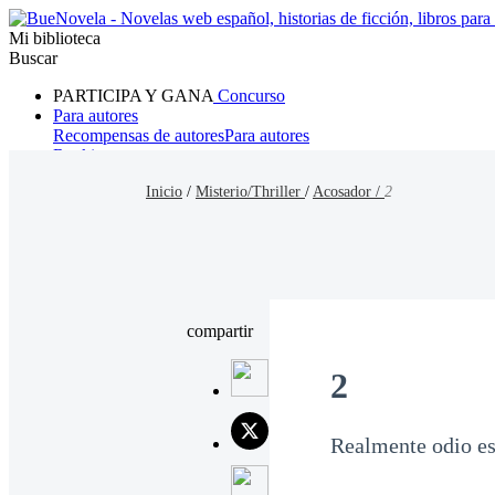
Mi biblioteca
Buscar
PARTICIPA Y GANA
Concurso
Para autores
Recompensas de autores
Para autores
Ranking
Navegar
Inicio
/
Misterio/Thriller
/
Acosador /
2
Novelas
Cuentos Cortos
Todos
Romance
Hombre lobo
Mafia
Sistema
Fantasía
Urbano
LG
compartir
2
Realmente odio es