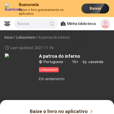
Buenovela
Baixar
Baixe o livro gratuitamente no
aplicativo
Minha biblioteca
Buscar...
Inicio /
Lobisomem
/
A patroa do inferno
Last Updated: 2021-11-16
A patroa do inferno
Portuguese
·
16+
·
by: cassinda
Lobisomem
Em andamento
Baixe o livro no aplicativo