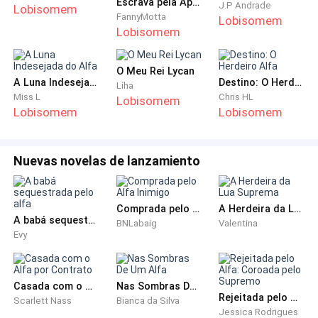
Escrava pela Aposta do Genuíno Alfa
J.P Andrade
Lobisomem
- Tem alguém aí!
FannyMotta
Lobisomem
Lobisomem
O Meu Rei Lycan
A Luna Indesejada do Alfa
Destino: O Herdeiro Alfa
Ninguém respondia. Continuando até ao fim da rua,
Liha
Miss L
Chris HL
Lobisomem
parou no princípio dos túneis
Lobisomem
Lobisomem
De longe, William percebeu que se tratavade uma
Nuevas novelas de lanzamiento
ameaça para os moradores daquela região continuo
caminhando até ao Lugar Secreto. Era um lugar
Comprada pelo Alfa Inimigo
A Herdeira da Lua Suprema
subterrâneo coberto de teias de aranhas, luzes em
A babá sequestrada pelo alfa
BNLabaig
Valentina
oxilações e corpos mortos pendurados.
Evy
O Magnata pousando as mãos sobre a cabeça,
ficou fresco, com pavor e tremulo. Na sala da morte
Casada com o Alfa por Contrato
Nas Sombras De Um Alfa
Rejeitada pelo Alfa: Coroada pelo Supremo
Scarlett Nass
Bianca da Silva
havia diversas ferramentas e utensílios de execução
Jessica Rodrigues