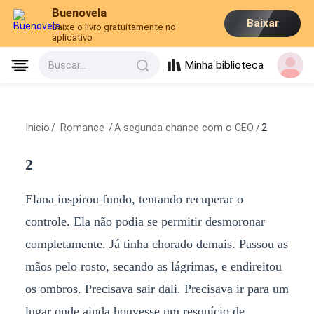
Buenovela
Baixar
Baixe o livro gratuitamente no
aplicativo
Minha biblioteca
Buscar...
Inicio
/
Romance
/
A segunda chance com o CEO
/
2
2
Elana inspirou fundo, tentando recuperar o
controle. Ela não podia se permitir desmoronar
completamente. Já tinha chorado demais. Passou as
mãos pelo rosto, secando as lágrimas, e endireitou
os ombros. Precisava sair dali. Precisava ir para um
lugar onde ainda houvesse um resquício de