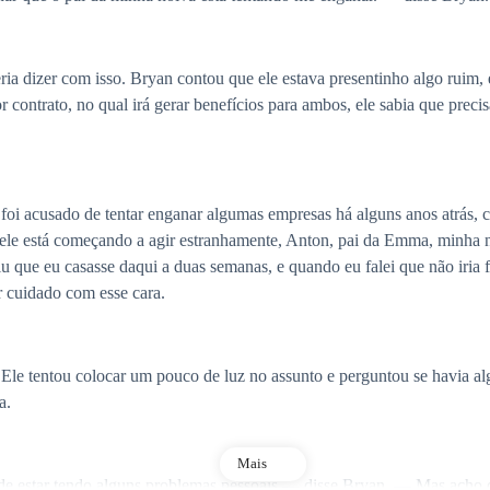
ia dizer com isso. Bryan contou que ele estava presentinho algo ruim, 
r contrato, no qual irá gerar benefícios para ambos, ele sabia que preci
foi acusado de tentar enganar algumas empresas há alguns anos atrás, cla
 ele está começando a agir estranhamente, Anton, pai da Emma, minha 
u que eu casasse daqui a duas semanas, e quando eu falei que não iria f
r cuidado com esse cara.
. Ele tentou colocar um pouco de luz no assunto e perguntou se havia a
da.
Mais
de estar tendo alguns problemas pessoais — disse Bryan. — Mas acho q