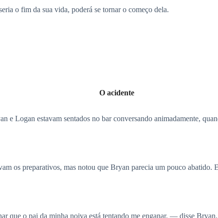
 seria o fim da sua vida, poderá se tornar o começo dela.
O acidente
yan e Logan estavam sentados no bar conversando animadamente, quan
am os preparativos, mas notou que Bryan parecia um pouco abatido. E
ar que o pai da minha noiva está tentando me enganar. — disse Bryan.