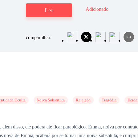
Adicionado
Ler
compartilhar:
entidade Oculta
Noiva Substituta
Rejeição
Tragédia
Herde
 além disso, ele poderá até ficar paraplégico. Emma, noiva por contr
mais nova de Emma, acabará por se tornar uma noiva substituta, e cumpri