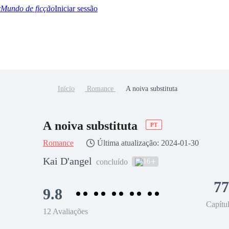
Mundo de ficção
Iniciar sessão
Início
Romance
A noiva substituta
BTQ+
YA/TEEN
Paranormal
Misterio/Thriller
Oriental
Juegos
Historia
MM
A noiva substituta
PT
Romance
Última atualização: 2024-01-30
Kai D'angel
16
concluído
77
9.8
Capítu
12 Avaliações