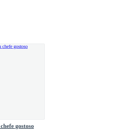
lvez seria o fim da sua reputação de bom moço, e até
o quanto antes. Talvez a notícia do casamento e a
atenção em outra notícia, e fazer com que a notícia
is se casar, ela soube que talvez seu noivo pudesse
empurrando uma cadeira de rodas, ou, aparecer diante
 com sua filha mais nova, Petra. Disse também que
o acordo, mas disse que Petra teria que se casar o
chefe gostoso