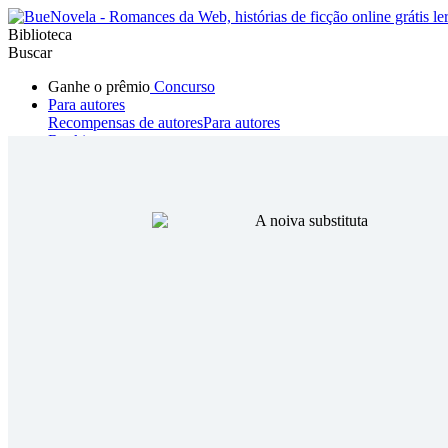
Biblioteca
Buscar
Ganhe o prêmio
Concurso
Para autores
Recompensas de autores
Para autores
Ranking
Navegar
Novelas
Contos Curtos
Todos
Romance
Hombre lobo
Mafia
Sistema
Fantasía
Urbano
LG