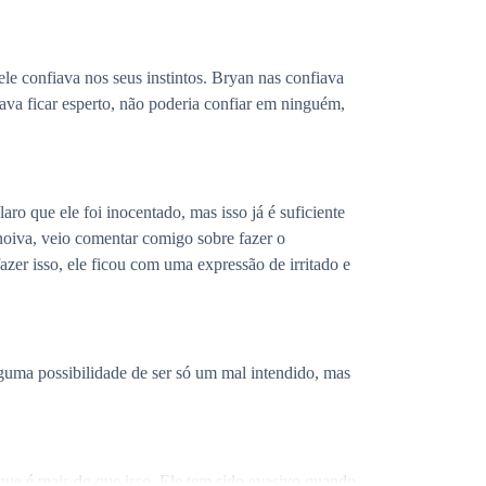
ele confiava nos seus instintos. Bryan nas confiava
sava ficar esperto, não poderia confiar em ninguém,
ro que ele foi inocentado, mas isso já é suficiente
noiva, veio comentar comigo sobre fazer o
azer isso, ele ficou com uma expressão de irritado e
lguma possibilidade de ser só um mal intendido, mas
ue é mais do que isso. Ele tem sido evasivo quando