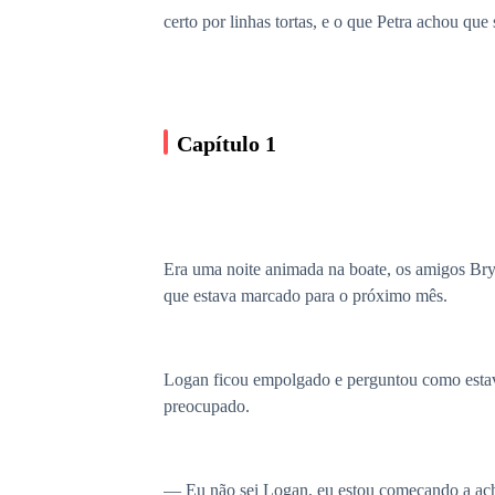
certo por linhas tortas, e o que Petra achou que
Capítulo 1
Era uma noite animada na boate, os amigos Br
que estava marcado para o próximo mês.
Logan ficou empolgado e perguntou como estav
preocupado.
— Eu não sei Logan, eu estou começando a ach