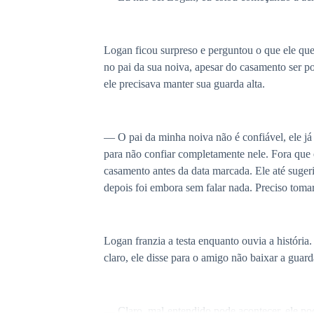
Logan ficou surpreso e perguntou o que ele quer
no pai da sua noiva, apesar do casamento ser po
ele precisava manter sua guarda alta.
— O pai da minha noiva não é confiável, ele já 
para não confiar completamente nele. Fora que
casamento antes da data marcada. Ele até sugeri
depois foi embora sem falar nada. Preciso toma
Logan franzia a testa enquanto ouvia a história
claro, ele disse para o amigo não baixar a guar
— Claro, mal-entendido pode acontecer, ele po