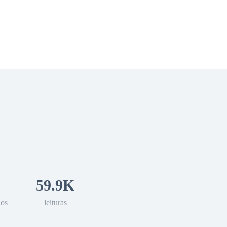
 Romance
Sci-Fi
Guerra
Otros
59.9K
los
leituras