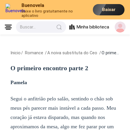
Buenovela
Baixar
Baixe o livro gratuitamente no
aplicativo
Minha biblioteca
Buscar...
Inicio
/
Romance
/
A noiva substituta do Ceo
/
O primeiro encontro parte 2
O primeiro encontro parte 2
Pamela
Segui o anfitrião pelo salão, sentindo o chão sob
meus pés parecer mais instável a cada passo. Meu
coração já estava disparado, mas quando nos
aproximamos da mesa, algo me fez parar por um