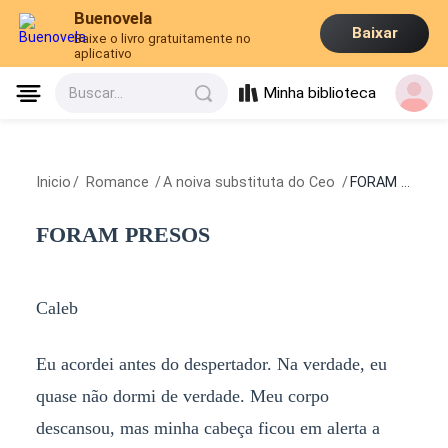
Buenovela
Baixar
Baixe o livro gratuitamente no
aplicativo
Minha biblioteca
Buscar...
Inicio
/
Romance
/
A noiva substituta do Ceo
/
FORAM PRESOS
FORAM PRESOS
Caleb
Eu acordei antes do despertador. Na verdade, eu
quase não dormi de verdade. Meu corpo
descansou, mas minha cabeça ficou em alerta a