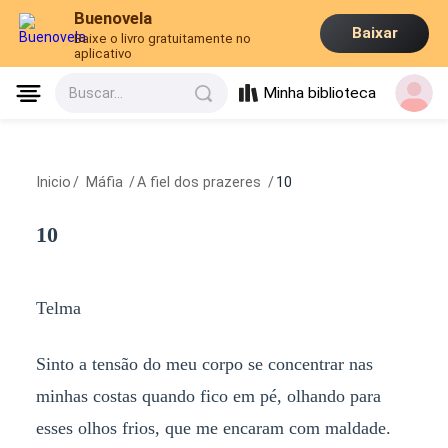
Buenovela
Baixar
Baixe o livro gratuitamente no
aplicativo
Minha biblioteca
Buscar...
Inicio
/
Máfia
/
A fiel dos prazeres
/
10
10
Telma
Sinto a tensão do meu corpo se concentrar nas
minhas costas quando fico em pé, olhando para
esses olhos frios, que me encaram com maldade.