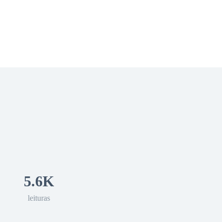
 Romance
Sci-Fi
Guerra
Otros
5.6K
leituras