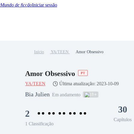
Mundo de ficção
Iniciar sessão
Início
YA/TEEN
Amor Obsessivo
BTQ+
YA/TEEN
Paranormal
Misterio/Thriller
Oriental
Juegos
Historia
MM
Amor Obsessivo
PT
YA/TEEN
Última atualização: 2023-10-09
Bia Julien
18
Em andamento
30
2
Capítulos
1 Classificação