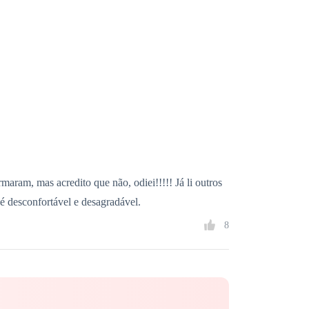
aram, mas acredito que não, odiei!!!!! Já li outros
 desconfortável e desagradável.
rmários. Sempre tive vontade de visitar um lugar
8