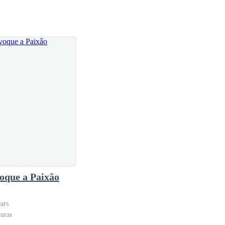
oque a Paixâo
ars
turas