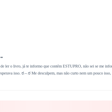
 de ler o livro, já te informo que contém ESTUPRO, não sei se me inform
sperava isso. ಠ⁠︵⁠ಠ Me desculpem, mas não curto nem um pouco isso, é
 pelo internato. Esse colégio era imenso, haviam vários corredores e a
nito.