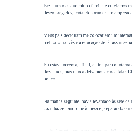
Fazia um mês que minha família e eu viemos mo
desempregados, tentando arrumar um emprego p
Meus pais decidiram me colocar em um internato
melhor o francês e a educação de lá, assim se
Eu estava nervosa, afinal, eu iria para o inter
doze anos, mas nunca deixamos de nos falar. Ela
pouco.
Na manhã seguinte, havia levantado às sete da
cozinha, sentando-me à mesa e preparando o m
— Está pronta para o seu primeiro dia? — per