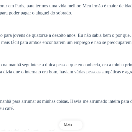
rar em Paris, para termos uma vida melhor. Meu irmão é maior de idade
ara poder pagar o aluguel do sobrado.
 para jovens de quatorze a dezoito anos. Eu não sabia bem o por que,
ria mais fácil para ambos encontrarem um emprego e não se preocupare
nato na manhã seguinte e a única pessoa que eu conhecia, era a minha p
 dizia que o internato era bom, haviam várias pessoas simpáticas e agr
 manhã para arrumar as minhas coisas. Havia-me arrumado inteira para 
eu café.
Mais
guntou minha mãe entusiasmada.