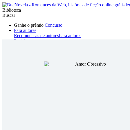
Biblioteca
Buscar
Ganhe o prêmio
Concurso
Para autores
Recompensas de autores
Para autores
Ranking
Navegar
Novelas
Contos Curtos
Todos
Romance
Hombre lobo
Mafia
Sistema
Fantasía
Urbano
LG