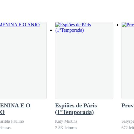
inar. — Claro, vai lá. Subi as escad
ENINA E O
Espiões de Páris
Prov
JO
(1°Temporada)
arilda Paulino
Katy Martins
Salyspe
eituras
2.8K leituras
672 lei