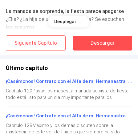
La manada se sorprende, la fiesta parece apagarse
¿Ella? ¿La hija de una desvergonzada? Se escuchan
Desplegar
los susurros.
Emma, una joven flaca, de ropa vieja, cabello enredado,
Siguiente Capítulo
Descargar
y poco femenina, queda sorprendida, su hermanastra
Lilian la empuja furiosa y se va corriendo.
Último capítulo
—¿Aceptas? —pregunta Máximo frunciendo el ceño.
¡Casémonos! Contrato con el Alfa de mi Hermanastra FINAL
El Alfa la toma fuerte del brazo, sus miradas se
Capítulo 129Pasan los mesesLa manada se viste de fiesta,
cruzan, el inicio de una pasión desmedida.
todo está listo para un dia muy importante para los
miembros de la familia lobil.Zaira se escapa un momento de
la preparación del evento, viaja a caballo hasta la casa de
¡Casémonos! Contrato con el Alfa de mi Hermanastra ÚLTIMA BATALLA
ancianas lobiles que un día la cuidaron cuando perdió la
memoria.—¿Y como está ella? —pregunta cruzando los
Capítulo 128Máximo y los demás discuten sobre la
brazos mientras camina con la anciana.—Igual al día que la
existencia de este ser de tiniebla que siempre ha sido
trajeron —La anciana abre una pequeña ventana que deja