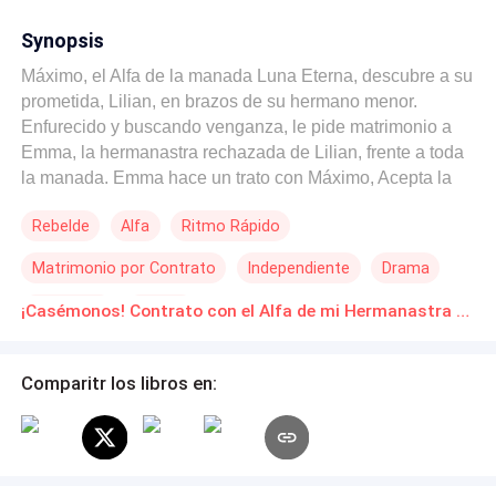
Synopsis
Máximo, el Alfa de la manada Luna Eterna, descubre a su
prometida, Lilian, en brazos de su hermano menor.
Enfurecido y buscando venganza, le pide matrimonio a
Emma, la hermanastra rechazada de Lilian, frente a toda
la manada. Emma hace un trato con Máximo, Acepta la
propuesta de matrimonio, no solo para desafiar a
Rebelde
Alfa
Ritmo Rápido
aquellos que la rechazaron, si no para descubrir la
verdad detras del error de su madre. Lo que empezó
Matrimonio por Contrato
Independiente
Drama
como un trato, desatará sentimientos en los dos,
despertando a la pasión
Venganza
Pasión
¡Casémonos! Contrato con el Alfa de mi Hermanastra Novelas Online Descarga gratuita de PDF
Comparitr los libros en: