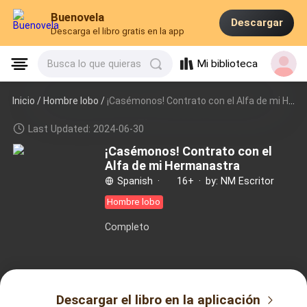
Buenovela
Descargar
Descarga el libro gratis en la app
Mi biblioteca
Busca lo que quieras
Inicio /
Hombre lobo
/
¡Casémonos! Contrato con el Alfa de mi Hermanastra
Last Updated: 2024-06-30
¡Casémonos! Contrato con el
Alfa de mi Hermanastra
Spanish
·
16+
·
by: NM Escritor
Hombre lobo
Completo
Descargar el libro en la aplicación