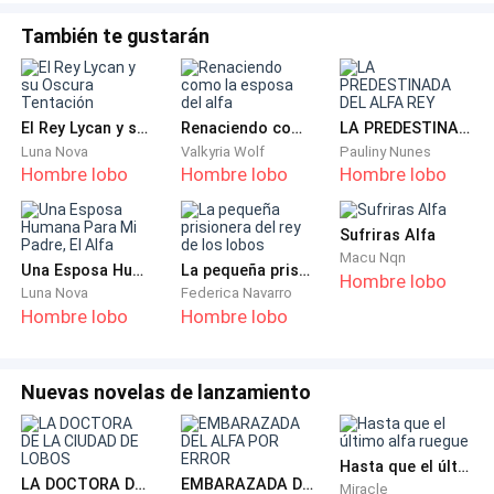
Mucho
También te gustarán
El Rey Lycan y su Oscura Tentación
Renaciendo como la esposa del alfa
LA PREDESTINADA DEL ALFA REY
Luna Nova
Valkyria Wolf
Pauliny Nunes
Hombre lobo
Hombre lobo
Hombre lobo
Sufriras Alfa
Macu Nqn
Una Esposa Humana Para Mi Padre, El Alfa
La pequeña prisionera del rey de los lobos
Hombre lobo
Luna Nova
Federica Navarro
Hombre lobo
Hombre lobo
Nuevas novelas de lanzamiento
Hasta que el último alfa ruegue
LA DOCTORA DE LA CIUDAD DE LOBOS
EMBARAZADA DEL ALFA POR ERROR
Miracle