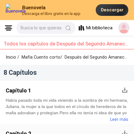
Buenovela
Descargar
Descarga el libro gratis en la app
Mi biblioteca
Busca lo que quieras
Todos los capítulos de Después del Segundo Amanecer: Capítulo 1 - Capítulo 8
Inicio /
Mafia Cuento corto/
Después del Segundo Amanecer /
8 Capítulos
Capítulo 1
Había pasado toda mi vida viviendo a la sombra de mi hermana,
Juliana, la mujer a la que todos en el círculo de herederos de la
mafia adoraban y protegían.Pero ella no tenía ni idea de que yo
había renacido.Al igual que en mi vida anterior, sonrió dulce y
Leer más
gentilmente, insistiendo en que eligiera a mi prometido primero,
fingiendo ser considerada y amable.Sin embargo, esta vez, me
Capítulo 2