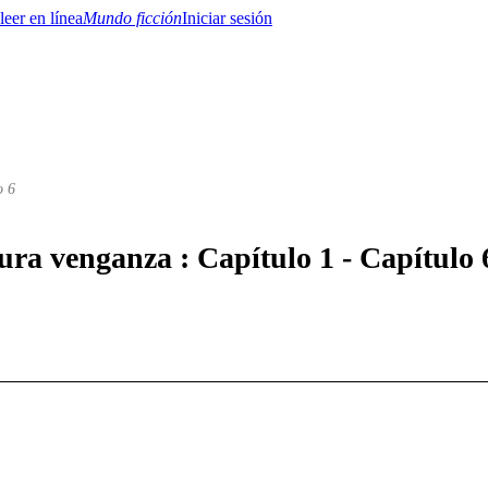
Mundo ficción
Iniciar sesión
o 6
BTQ+
YA/TEEN
Paranormal
Misterio/Thriller
Oriental
Juegos
Historia
MM
ura venganza : Capítulo 1 - Capítulo 