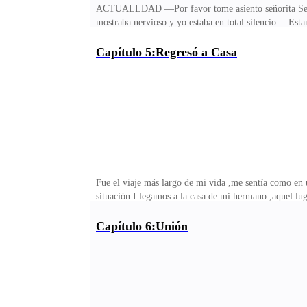
ACTUALLDAD —Por favor tome asiento señorita Seege
mostraba nervioso y yo estaba en total silencio.—Esta
.—¿Puede darme uno ?Me miró y llamó al chico joven q
temblaba cual si fuera gelatina,le sonreí y no deje d
Capítulo 5:Regresó a Casa
señorita—¿Entonces?Agachó la cabeza y se retiró del
las más perversas y crueles—No te he citado aquí está 
Fue el viaje más largo de mi vida ,me sentía como en un
situación.Llegamos a la casa de mi hermano ,aquel l
oficina,donde después de empujarme violentamente ce
Te suplico por favor Aleph que no te molestes ,hice 
Capítulo 6:Unión
molesto—¡Lo mataste!Mi silencio hablo por mi ,supo 
debo cuidarme !—Fue CarimSe quedó en silencio mirá