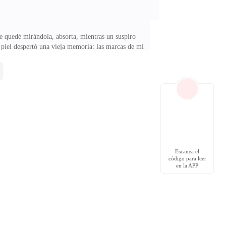
 quedé mirándola, absorta, mientras un suspiro
a piel despertó una vieja memoria: las marcas de mi
s rodaron por mi rostro, amargas, inevitables. Estaba
en que Kiran me rodeó la cintura. No fue hasta que su
pensando ahora mismo —susurró con un tono que no
Escanea el
código para leer
en la APP