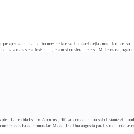
que apenas llenaba los rincones de la casa. La abuela tejía como siempre, sus 
aba las ventanas con insistencia, como si quisiera meterse. Mi hermano jugaba en
 sino por algo que ya venía arrastrándose desde hace tiempo. Entonces, la puerta
ejó las agujas en su regazo. Nadie se movió. Él entró. Las botas mojadas manc
ejó caer en la silla, hundiéndose, pero sus ojos estaban clavados en un punto in
nquila, p
s. La realidad se tornó borrosa, difusa, como si en un solo instante el mundo
l hombre acababa de pronunciar. Miedo. Ira. Una angustia paralizante. Todo se
e desplomé sobre el frío suelo del hospital. El eco de mi propio corazón retumb