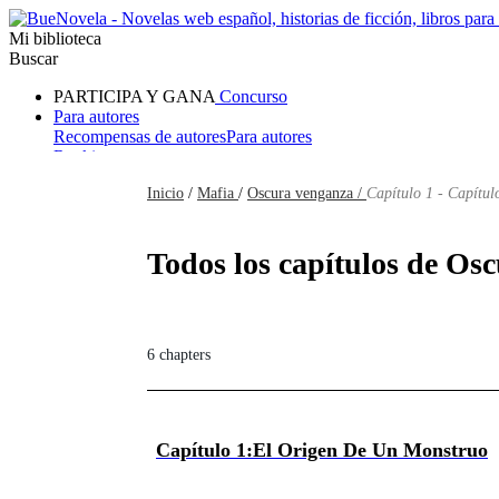
Mi biblioteca
Buscar
PARTICIPA Y GANA
Concurso
Para autores
Recompensas de autores
Para autores
Ranking
Navegar
Inicio
/
Mafia
/
Oscura venganza /
Capítulo 1 - Capítul
Novelas
Cuentos Cortos
Todos
Romance
Hombre lobo
Mafia
Sistema
Fantasía
Urbano
LG
Todos los capítulos de Osc
6 chapters
Capítulo 1:El Origen De Un Monstruo