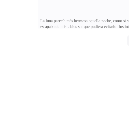
La luna parecía más hermosa aquella noche, como si s
escapaba de mis labios sin que pudiera evitarlo. Insti
niñez, cicatrices que contaban una historia que nunca 
perdida en el dolor de lo que una vez fui, sumergida 
voz, suave y cálida, susurró en mi oído fue ahí cuan
juzgaba, solo comprendía.Giré ligeramente, con la v