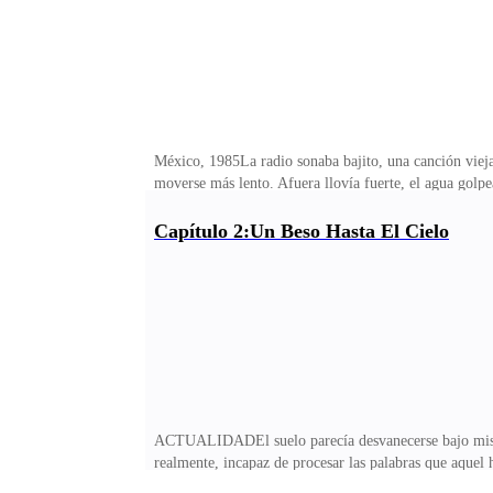
México, 1985La radio sonaba bajito, una canción vieja 
moverse más lento. Afuera llovía fuerte, el agua golpe
paredes apagadas. La casa estaba fría, no por el clima,
dos. Mi hermano pequeño se quedó quieto,. La abuela d
Capítulo 2:Un Beso Hasta El Cielo
ropa estaba empapada, pero no parecía importarle. Se d
los hombros tensos. —¿Dónde estabas? —preguntó, tra
ACTUALIDADEl suelo parecía desvanecerse bajo mis pie
realmente, incapaz de procesar las palabras que aque
fuerza que me dejó sin aire. Mis piernas cedieron y m