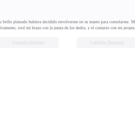
u brillo plateado hubiera decidido envolverme en su manto para consolarme. Me
ntivamente, rocé mi brazo con la punta de los dedos, y el contacto con mi propi
podría olvidar.El peso de los recuerdos me atrapó sin aviso. Lágrimas silenciosa
en el tormento de mi pasado, tan profundamente que no noté el instante exacto 
Capítulo Anterior
Capítulo Siguiente
do logré despertar de mi sufrimiento.—Creo que podría adivinar en qué estás 
oz aún atrapada en mi pecho.—Kira