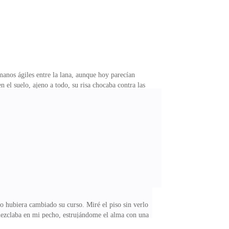
manos ágiles entre la lana, aunque hoy parecían
 el suelo, ajeno a todo, su risa chocaba contra las
 se abrió de golpe. El ruido cortó la habitación en
haron el suelo, dejando un rastro de agua sucia. Su
visible. La abuela lo miró, con la espalda recta, pero
 hubiera cambiado su curso. Miré el piso sin verlo
 mezclaba en mi pecho, estrujándome el alma con una
aba en mis oídos. Mi respiración, entrecortada y