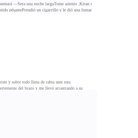
entará —Sera una noche largaTome asiento ,Kiran se
entido pésamePrendió un cigarrillo y le dió una fumada
acercó y me entregó uno ,pude notar que su mano
dó quieto ante mis palabras.—No estoy nervioso
una fumada a mi cigarro —Déjame adivinar,le dijiste
ste y sobre todo llena de rabia ante esta
rtemente del brazo y me llevó arrastrando a su
o?Dímelo!—Sus gritos resonaban por todo el cuarto.—
su cara cambió de inmediato,parecía estar muy
 sabré que demonios paso ,y mucho menos de quién