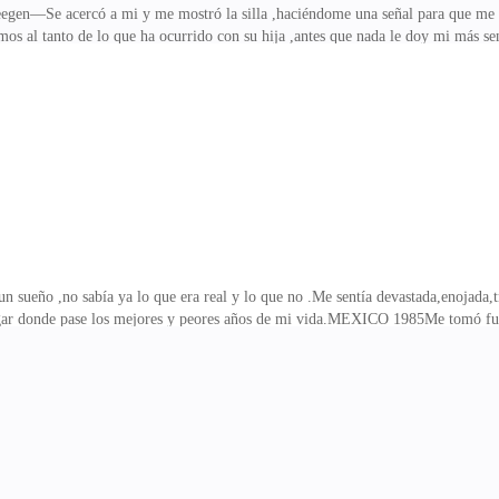
n—Se acercó a mi y me mostró la silla ,haciéndome una señal para que me s
mos al tanto de lo que ha ocurrido con su hija ,antes que nada le doy mi más s
ue había ido por mi.—Dale un cigarrillo a la señorita,por favorEl joven se 
e mirarlo.—No voy a hacerte nada ,calma esos nervios que tienesEl chico se que
 cuarto .—El chico ha escuchado muchas historias suyas—¿De que tipo?—Le di 
noche para hablar de tu historial crim
 sueño ,no sabía ya lo que era real y lo que no .Me sentía devastada,enojada,tri
ugar donde pase los mejores y peores años de mi vida.MEXICO 1985Me tomó fue
rro la puerta.—¡¿Pero que demonios es lo que te pasa Seegen?.¿Que has hech
lo que tenía que hacer para que el hablara—¿Acaso lo asesinaste?—Retrocedió y 
la verdad y no pudo evitar golpearme en el rostro.—¡Ahora gracias a ti jamás
ndome con duda y empezó a dar pasos acelerados alrededor de m