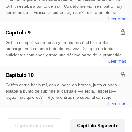
resucitar, también es buenísimo para tratar enfermedades
vecinas.Acepté de inmediato, ya que Teresa me había ayudado
Griffith estaba a punto de salir. Cuando me vio, se mostró muy
ginecológicas.—Déjalo que te examine, tal vez hasta pueda
mucho, y yo también quería devolverle el favor.Pero no
sorprendido.—Felicia, ¿quieres regresar? Te lo prometo, si
hacer que te implanten el útero otra vez.Me quedé sin saber si
esperaba que, justo cuando estábamos saliendo de la ciuda
vuelves conmigo, te aseguro que nunca más…—¡Cállate! ¡No
Leer más
reír o llorar, pero no quería rechazar su buena intención, así
venimos por ti! ¿Quién es Giselle? ¡Necesitamos a esa perra
que la seguí dentro de la tienda de hierbas.Lo que no esperaba
aquí! —Teresa lo interrumpió y gritó.En ese momento, Giselle,
era que el famoso hechicero fuera Salvador, un joven lobo de
Capítulo 9
con su gran barriga, salió de detrás de Griffith.Con una sonrisa
cabello rojo.Al verlo, me sentí muy incómoda, porque a los 18
Griffith cumplió su promesa y pronto envió el hierro.Sin
orgullosa, dijo:—Luna, ¿has vuelto para ser testigo del
años, la Diosa Lunar no solo había señalado a Giselle como la
embargo, no lo mandó todo de una vez. Dijo que no tenía
nacimiento del hijo del Alfa y yo?Ignorando su provocación,
pareja predestinada de Griffith, sino que también había
suficientes camiones y traía una décima parte de lo prometido
tomé mi arco y apunté hacia ella.—Giselle, te pregunto, durante
profetizado mi destino
en cada entrega.—¡Son excusas! ¡Seguro que lo hace solo para
Leer más
estos tres años, ¿por qué siempre nos trajiste lirios al castillo?
verte! —Teresa dijo con enojo.—Si no, ¿por qué no mandó todo
¿Y por qué, desde que te quedaste embarazada, ahora nos
de una vez? ¿Por qué tiene que venir él mismo?Yo no sentía
traes violetas?—¿Es porque temías que el medicamento que
Capítulo 10
demasiada emoción, ni me iba a dejar impresionar por sus
pusiste en los lirios te lo olieras tú misma y afectaras a tu hijo, y
Griffith corrió hacia mí, con el bebé en brazos, justo cuando
esfuerzos. Si realmente quería recuperar mi confianza, lo que
por eso cambiaste a violetas?Los ojos de Giselle mostraron un
estaba a punto de subirme al carruaje.—Felicia, ¡espera!—
debía hacer era enviarme el cadáver de Giselle lo antes
destello de pánico.—No sé de qué hablas…Mis ojos se llenaron
¿Qué más quieres? —dije mientras me subía al carruaje,
posible.Lo único que me sorprendió es que Giselle, no sé qué
de lágri
mirándolo, sin ganas de hablar con él.—Felicia, mira a este
Leer más
método usó, pero, aunque ya habían pasado dos semanas
niño, es tan adorable. Sé que siempre has querido tener un hijo,
desde su fecha de parto, siguía sin dar a luz.Durante esas dos
¿podrías, por favor, dejar el pasado atrás y criar a este niño
semanas, Griffith ni siquiera se atrevió a venir a verme, y ni
conmigo? —dijo Griffith con un tono que me rogaba.Me quedé
siquiera mandó el hierro personalmente.Solo envió una carta
Capítulo Anterior
Capítulo Siguiente
sorprendida por lo sinvergüenza que era.—Griffith, para mí, él
diciendo que Giselle no había podido dar a luz porque su hijo no