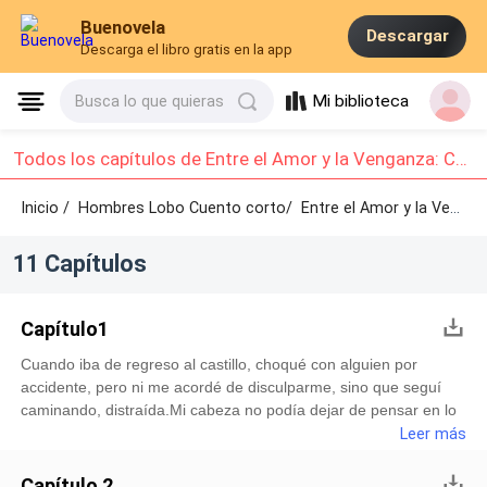
Buenovela
Descargar
Descarga el libro gratis en la app
Mi biblioteca
Busca lo que quieras
Todos los capítulos de Entre el Amor y la Venganza: Capítulo 1 - Capítulo 10
Inicio /
Hombres Lobo Cuento corto/
Entre el Amor y la Venganza /
11 Capítulos
Capítulo1
Cuando iba de regreso al castillo, choqué con alguien por
accidente, pero ni me acordé de disculparme, sino que seguí
caminando, distraída.Mi cabeza no podía dejar de pensar en lo
que acababa de presenciar. El tipo que me había tratado como
Leer más
el amor de su vida… ¡iba a quitarme el útero!¡Aun cuando él
sabía que mi mayor sueño era tener un hijo!Mientras caminaba
Capítulo 2