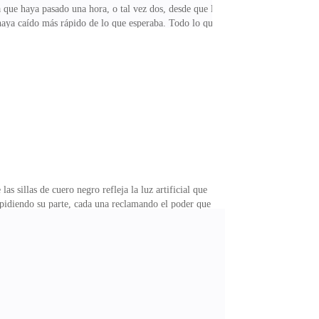
que haya pasado una hora, o tal vez dos, desde que la
haya caído más rápido de lo que esperaba. Todo lo que
izonte que no puedo alcanzar. Es como si el peso de lo
 una familia que no perdona, una fam
s sillas de cuero negro refleja la luz artificial que
 pidiendo su parte, cada una reclamando el poder que
lia Moretti, sino que abrió una herida que corre mucho
re, traición y sacrificio. El poder nunca es gra