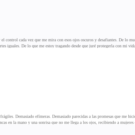
r el control cada vez que me mira con esos ojos oscuros y desafiantes. De lo m
rtes iguales. De lo que me estoy tragando desde que juré protegerla con mi vi
elo, Isabella volvió distinta. No lo dijo, claro. Ella no dice nada. No al menos
in temblar, en cómo me lanza miradas
frágiles. Demasiado efímeras. Demasiado parecidas a las promesas que me hicier
ncas en la mano y una sonrisa que no me llega a los ojos, recibiendo a mujeres
uto fresco. Otras, con joyas nuevas y amantes más jóvenes esperando en sus au