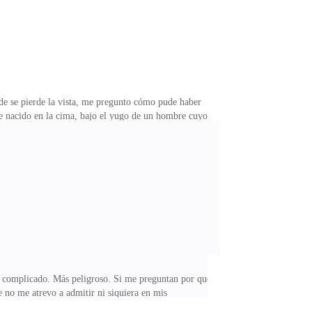
nde se pierde la vista, me pregunto cómo pude haber
 He nacido en la cima, bajo el yugo de un hombre cuyo
tuvo que levantar la voz para que su voluntad se
muerte de quien se cruce en tu camino.El sol ya se
 las palabras de mi padre. Estaba sentada en el mismo
ás complicado. Más peligroso. Si me preguntan por qué
 no me atrevo a admitir ni siquiera en mis
sado.La conozco desde que era una niña. La vi crecer,