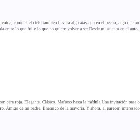
ntenida, como si el cielo también llevara algo atascado en el pecho, algo que 
 entre lo que fui y lo que no quiero volver a ser.Desde mi asiento en el auto,
r a los fantasmas fuera. O para mantenerla a ella dentro.Isabella Morelli.La n
cualquier hombre con una sola mirada. Y, sin embargo, me miraba a mí como si 
lla lo hacía.—Deja de mirarla como si pudieras tenerla —me gruñí a mí mismo 
rdín con pasos firmes, su ves
 con cera roja. Elegante. Clásico. Mafioso hasta la médula.Una invitación para
ro. Amigo de mi padre. Enemigo de la mayoría. Y ahora, al parecer, interesado 
érfana, invitada a la mesa del lobo justo después del entierro del león.—¿Vas 
. Muro. Aliento frío en la nuca.—Claro que voy —respondí sin mirarlo—. No q
¿Cuál prefieres tú?Él no respondió. Solo caminó hacia mí, esa forma suya de av
sentir que el aire entre