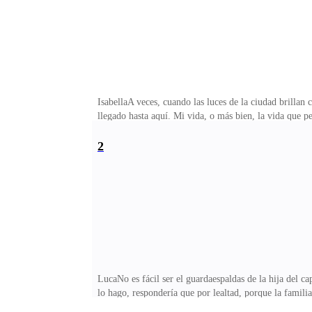
IsabellaA veces, cuando las luces de la ciudad brilla
llegado hasta aquí. Mi vida, o más bien, la vida que p
nombre era sinónimo de temores, respeto y, por encima
hiciera ley. Había aprendido, desde que era una niña, 
2
había puesto cuando volví a caminar por los pasillos d
lugar de la biblioteca donde solía leerme cuentos de t
LucaNo es fácil ser el guardaespaldas de la hija del 
lo hago, respondería que por lealtad, porque la famil
pensamientos más oscuros. Esa mujer, Isabella, la hija