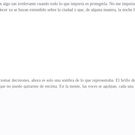
algo tan irrelevante cuando todo lo que importa es protegerla. No me importa 
ecer ya se hayan extendido sobre la ciudad y que, de alguna manera, la noche 
mansión con esa determinación que me quema por dentro, su mirada fija en un hor
ón, o tal vez en sus hombros. ¿Cómo no lo haría? Acaba de tomar el control de
tomar decisiones, ahora es solo una sombra de lo que representaba. El brillo de la
 que no puedo quitarme de encima. En la mente, las voces se agolpan, cada una
nací como hija del capo.La muerte de mi padre no solo dejó un vacío en la fami
 yo quien debe llenarlo, y el precio, aunque no lo haya pedido, está claro: sang