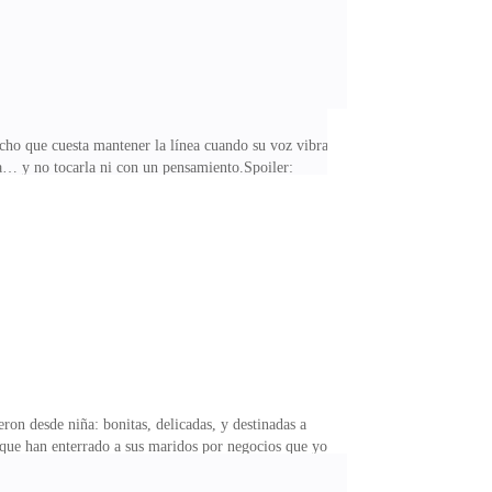
ucho que cuesta mantener la línea cuando su voz vibra
da… y no tocarla ni con un pensamiento.Spoiler:
 lo importante. Pero se le nota en la forma en que
on desde niña: bonitas, delicadas, y destinadas a
 que han enterrado a sus maridos por negocios que yo
tos blindados.La élite femenina del mundo