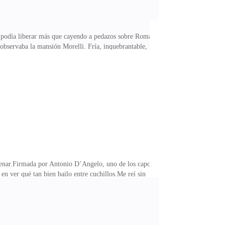
no podía liberar más que cayendo a pedazos sobre Roma.
 observaba la mansión Morelli. Fría, inquebrantable,
iña que creció entre mármol y amenazas, ahora
yo fuera el peligro. Tal vez porque lo era. O porque
en voz baja, reclinándome en el asiento mientras mi
 cenar.Firmada por Antonio D’Angelo, uno de los capos
en ver qué tan bien bailo entre cuchillos.Me reí sin
a ir? —preguntó Luca desde la puerta, su voz tan seca
uiero parecer débil.—Yendo sola a su mansión,
anzar sin ruido, como si fuera parte de la noche. Se