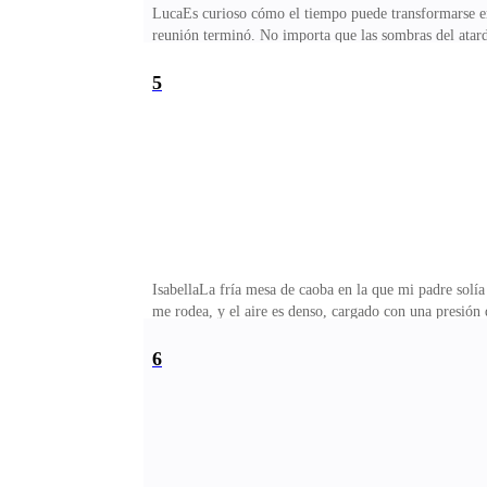
LucaEs curioso cómo el tiempo puede transformarse en 
reunión terminó. No importa que las sombras del atard
importa es ella.Isabella camina por el pasillo de la 
que acaba de suceder se hubiera instalado en su coraz
5
IsabellaLa fría mesa de caoba en la que mi padre solía 
me rodea, y el aire es denso, cargado con una presión
debería haber sido mío desde el principio, desde que 
más profundo que cualquier duelo. Ahora, ese vacío soy
6