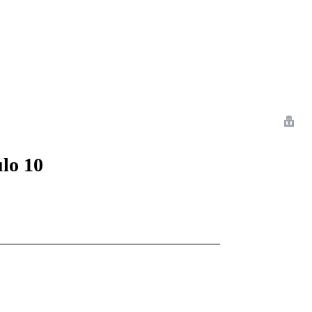
 Romance
Sci-Fi
Guerra
Otros
ulo 10