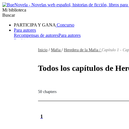
Mi biblioteca
Buscar
PARTICIPA Y GANA
Concurso
Para autores
Recompensas de autores
Para autores
Ranking
Navegar
Inicio
/
Mafia
/
Heredera de la Mafia /
Capítulo 1 - Cap
Novelas
Cuentos Cortos
Todos
Romance
Hombre lobo
Mafia
Sistema
Fantasía
Urbano
LG
Todos los capítulos de Her
50 chapters
1