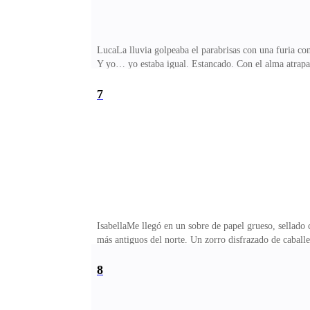
LucaLa lluvia golpeaba el parabrisas con una furia co
Y yo… yo estaba igual. Estancado. Con el alma atrapada
rodeada de seguridad como si eso bastara para mantene
convertida en una mujer que podía poner a temblar a 
7
sabía, en el fondo, que yo también temblaba cuando e
mano apretaba el volante con fuerza.Ella cruzaba el ja
IsabellaMe llegó en un sobre de papel grueso, sellado
más antiguos del norte. Un zorro disfrazado de caballe
humor cuando abrí el sobre. Qué cliché: la heredera hu
como su expresión.Estaba ahí, como siempre. Sombra
8
rodeada de sus hombres, pareces valiente. O suicida.—
detuvo a medio metro. Suficiente para oler su loción y 