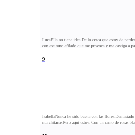
LucaElla no tiene idea.De lo cerca que estoy de perde
con ese tono afilado que me provoca y me castiga a pa
fracaso a diario.Después de la cena en la casa de D’Ang
camina más erguida, en la manera en que da órdenes s
9
IsabellaNunca he sido buena con las flores.Demasiado 
marchitarse.Pero aquí estoy. Con un ramo de rosas bla
ahora debo sostener con las uñas.Viudas.Algunas con l