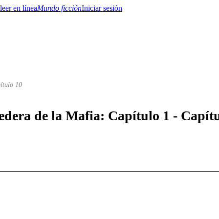
Mundo ficción
Iniciar sesión
ítulo 10
BTQ+
YA/TEEN
Paranormal
Misterio/Thriller
Oriental
Juegos
Historia
MM
edera de la Mafia: Capítulo 1 - Capít