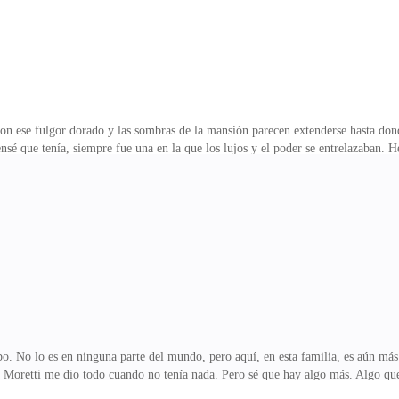
n con ese fulgor dorado y las sombras de la mansión parecen extenderse hasta do
ensé que tenía, siempre fue una en la que los lujos y el poder se entrelazaban.
 de todo, autoridad. Mi padre, Salvatore Moretti, el capo de la familia, nunca 
que en este mundo, el dinero no solo compra el lujo, sino también la vida o la 
e la mansión, donde los recuerdos de mi infancia se entrelazaban con el eco de
error para enseñarme
capo. No lo es en ninguna parte del mundo, pero aquí, en esta familia, es aún m
ia Moretti me dio todo cuando no tenía nada. Pero sé que hay algo más. Algo que
 de mi jefe, es la razón por la que cada día me despierto con el corazón más pe