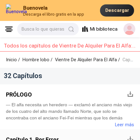
Buenovela
Descargar
Descarga el libro gratis en la app
Mi biblioteca
Busca lo que quieras
Todos los capítulos de Vientre De Alquiler Para El Alfa: Capítulo 1 - Capítulo 10
Inicio /
Hombre lobo
/
Vientre De Alquiler Para El Alfa /
Capítulo 1 - Capítulo 10
32 Capítulos
PRÓLOGO
— El alfa necesita un heredero — exclamó el anciano más viejo
de los cuatro del alto mando llamado Norte, que solo se
encontraba con el anciano Fei-Fei mientras que los demás
estaban ocupados arreglando el trato con la otra manada.— Ya
Leer más
estás en edad de dar herederos a la manada, así se podrá unir
con más fuerza con la manada de “Laguna Azul” — explica el
Capítulo 1. Por Error