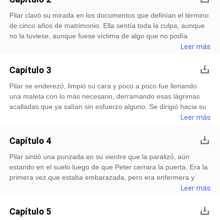
Pilar clavó su mirada en los documentos que definían el término
de cinco años de matrimonio. Ella sentía toda la culpa, aunque
no la tuviese, aunque fuese víctima de algo que no podía
contar. Hace dos años las cosas en su vida se oscurecieron y
Leer más
aunque tenía las enormes ganas de relatarle todo a Pet
Capítulo 3
Pilar se enderezó, limpió su cara y poco a poco fue llenando
una maleta con lo más necesario, derramando esas lágrimas
acalladas que ya salían sin esfuerzo alguno. Se dirigió hacia su
mesa de noche y abrió la gaveta. Miró desde allí la ecografía de
Leer más
su bebé, la que le enseñaría a Peter junto con el p
Capítulo 4
Pilar sintió una punzada en su vientre que la paralizó, aún
estando en el suelo luego de que Peter cerrara la puerta. Era la
primera vez que estaba embarazada, pero era enfermera y
comprendía que esos dolores no eran normales, así que se
Leer más
preocupó. Miró la madera blanca de la entrada al apartamento
Capítulo 5