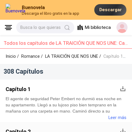
Buenovela
Descargar
Descarga el libro gratis en la app
Mi biblioteca
Busca lo que quieras
Todos los capítulos de LA TRAICIÓN QUE NOS UNE: Capítulo 1 - Capítulo 10
Inicio /
Romance
/
LA TRAICIÓN QUE NOS UNE /
Capítulo 1 - Capítulo 10
308 Capítulos
Capítulo 1
El agente de seguridad Peter Embert no durmió esa noche en
su apartamento. Llegó a su lujoso piso bien temprano en la
mañana con una carpeta en mano. Caminó directo a su
habitación y encontró a su esposa dormida bajo las sábanas.
Leer más
Arrastró una silla y se sentó a esperar que despertara, pero
más all
Capítulo 2