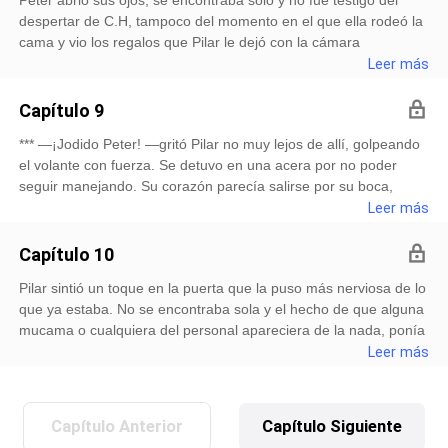
despertar de C.H, tampoco del momento en el que ella rodeó la
cama y vio los regalos que Pilar le dejó con la cámara
fotográfica. Tampoco se percató de su risa al leer lo que su
Leer más
exesposa escribió y mucho menos sintió cuando se fue. De ig
Capítulo 9
*** —¡Jodido Peter! —gritó Pilar no muy lejos de allí, golpeando
el volante con fuerza. Se detuvo en una acera por no poder
seguir manejando. Su corazón parecía salirse por su boca,
necesitaba calmarse. Cuando lo consiguió, decidió concentrarse
Leer más
en el lugar al que iría, no podía volver al hotel de
Capítulo 10
Pilar sintió un toque en la puerta que la puso más nerviosa de lo
que ya estaba. No se encontraba sola y el hecho de que alguna
mucama o cualquiera del personal apareciera de la nada, ponía
en peligro tanto la vida de esa persona como la de ella misma.
Leer más
Pilar no podía ver bien el rostro de quien le
Capítulo Anterior
Capítulo Siguiente