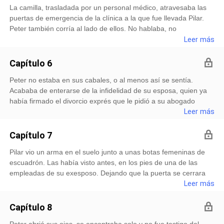
La camilla, trasladada por un personal médico, atravesaba las
puertas de emergencia de la clínica a la que fue llevada Pilar.
Peter también corría al lado de ellos. No hablaba, no
interrumpía lo que decían entre sí los doctores, solo respondía
Leer más
preguntas, como la edad que tenía la paciente o alergia
Capítulo 6
Peter no estaba en sus cabales, o al menos así se sentía.
Acababa de enterarse de la infidelidad de su esposa, quien ya
había firmado el divorcio exprés que le pidió a su abogado
redactar y añadiendo mas piedras a su corazón y su estómago,
Leer más
perdió a una hija o a un hijo el mismo día que se enteró de
Capítulo 7
Pilar vio un arma en el suelo junto a unas botas femeninas de
escuadrón. Las había visto antes, en los pies de una de las
empleadas de su exesposo. Dejando que la puerta se cerrara
sola, fue dando lentos pasos siguiendo el rastro de las prendas
Leer más
abandonadas por doquier como trapos viejos: un par de j
Capítulo 8
Peter abrió sus ojos, se encontraba solo y no fue testigo del