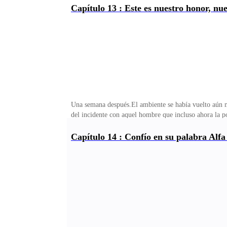
que escapaba de su cuerpo manchando la camiseta.Forest
Capítulo 13 : Este es nuestro honor, nue
de aquel visiblemente descuidado pasadizo y cuando po
sabrá dios en donde, un par de celdas estaban ocupad
Una semana después.El ambiente se había vuelto aún m
del incidente con aquel hombre que incluso ahora la p
sido lavadas en la mañana, como su único trabajo en aq
parecían odiar a la pobre muchacha cada vez que la ve
Capítulo 14 : Confío en su palabra Alf
lugar, el hombre junto a ella sonrío antes de tomar la 
junto a la joven chica. Melissa sonrió un poco agradec