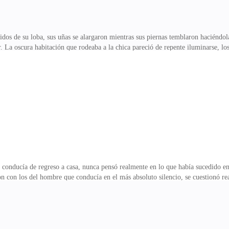
 de su loba, sus uñas se alargaron mientras sus piernas temblaron haciéndola c
r. La oscura habitación que rodeaba a la chica pareció de repente iluminarse, lo
e unos seis años sonreír frente al inmenso espejo de aquella habitación coloca
 de asentir frente al espejo y su pequeño cuerpo cambió lentamente. La pequeña 
al espejo para luego gruñir feliz mientras caminaba hacia el balcón.«Deberíamo
…»La tristeza resonó en los pen
 conducía de regreso a casa, nunca pensó realmente en lo que había sucedido en 
n con los del hombre que conducía en el más absoluto silencio, se cuestionó r
ba!Melissa negó para sí misma antes de intentar siquiera pensar en lo poco que l
a a pensar seriamente en esas cosas.También pensó en que aquel lobo gris que la 
visto antes. Entonces trató de pensar aún más seriamente cualquier cosa que su
rdado mucho más tiempo e