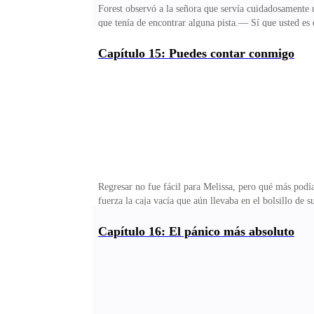
Forest observó a la señora que servía cuidadosamente u
que tenía de encontrar alguna pista.— Sí que usted e
hecho hasta lo imposible para que todos me odien, pe
falta mirarlo para darse cuenta de eso.— Es un hono
Capítulo 15: Puedes contar conmigo
decirlo con toda confianza, han pasado cuatro generac
té que había sido servida para él, degustó el dulce sabor
Regresar no fue fácil para Melissa, pero qué más podía
fuerza la caja vacía que aún llevaba en el bolsillo de 
unos minutos antes de regresar. No podía dejar que na
que su vientre comenzara a crecer. La chica se detuvo e
Capítulo 16: El pánico más absoluto
silencio.«Cuéntale a nuestro alfa, él nos ayudará a cri
La muchacha caminó dentro de casa con prisas, se sac