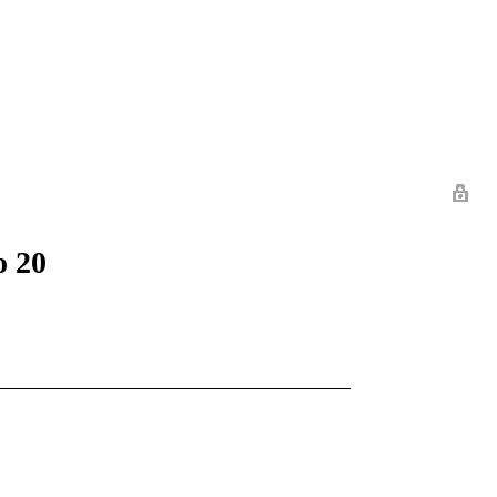
 Romance
Sci-Fi
Guerra
Otros
o 20