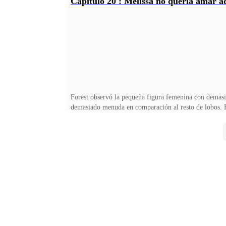
Capítulo 20 : Melissa no quería amar 
qué mi madre hizo esto muchacha, pero realmente se p
lamento muchísimo.— No tienes nada por lo que discu
Forest observó la pequeña figura femenina con demasia
demasiado menuda en comparación al resto de lobos. El
cambiaron en aquel frío valle teñido por la nieve.—
clavar los ojos en la figura que cada vez trataba de 
descubra que ninguno de nosotros estamos ahí.— Sí señ
nieve. Cambió cuando ya no fue capaz de verla y se ob