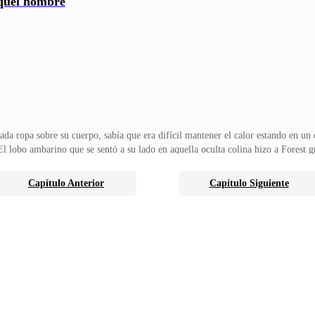
aquel hombre
asó de la raya — la voz de aquel amable hombre reconfortó un poco a la dolor
lparte — musitó la chic
da ropa sobre su cuerpo, sabía que era difícil mantener el calor estando en un
 lobo ambarino que se sentó a su lado en aquella oculta colina hizo a Forest g
 ¿Está todo bien?— Nadie nos vio Forest — Samuel miró a su alfa — ¿Debería s
alejarse más — yo me haré cargo desde aquí, solo ven a la hora indicada — lo m
Capítulo Anterior
Capítulo Siguiente
or.El hombre cambió, corrió lejos de Forest mientras este mantuvo la mirada e
ligó a mantenerse oculto entr