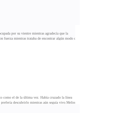
ocupada por su vientre mientras agradecía que la
 con fuerza mientras trataba de encontrar algún modo de
ó limpiar la sangre que corría por su rostro desde la
ta maldita zorra cree que puede venir aquí y hacer que
írame!La chica alzó la mirada, la mujer supo como
to como el de la última vez. Había cruzado la línea
 prefería descubrirlo mientras aún seguía vivo.Melissa
ama. Las heridas no se habían curado aún porque eran
un bebé las cosas eran mucho más difíciles.— No sé por