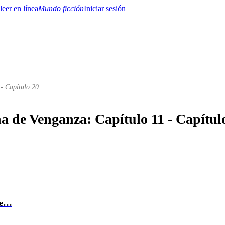
Mundo ficción
Iniciar sesión
 - Capítulo 20
BTQ+
YA/TEEN
Paranormal
Misterio/Thriller
Oriental
Juegos
Historia
MM
na de Venganza: Capítulo 11 - Capítul
ate…