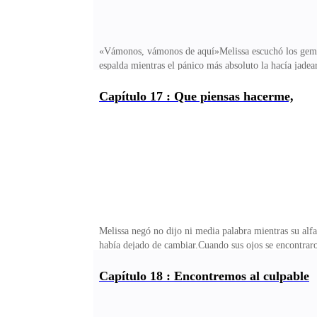
«Vámonos, vámonos de aquí»Melissa escuchó los gemidos
espalda mientras el pánico más absoluto la hacía jadea
completamente descubiertos y la chica vio a una niña d
susurró esas palabras a Melissa, la niña sonrió antes
Capítulo 17 : Que piensas hacerme,
justo como su madre. Dio un par de vueltas mirándose 
papá?»«Papá está ocupado, papá siempre está ocupado
Melissa negó no dijo ni media palabra mientras su alfa
había dejado de cambiar.Cuando sus ojos se encontraro
querría él el colgante de su madre?¡Porque la necesita
antes de eso y fue por eso que Melissa se sintió forzad
Capítulo 18 : Encontremos al culpable
exactamente por qué, pero se juró a sí misma haberlo 
no había nada que le interesara.El auto que había ta