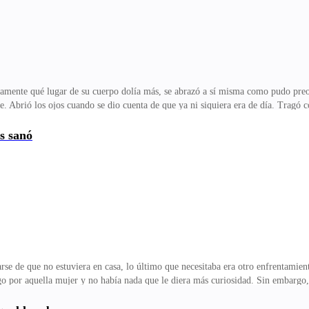
actamente qué lugar de su cuerpo dolía más, se abrazó a sí misma como pudo pre
e. Abrió los ojos cuando se dio cuenta de que ya ni siquiera era de día. Tragó
o dejaré que le hagan daño»Melissa lloró de alivio ante aquellas palabras, intent
ro sus manos estaban atadas, así que no había forma de que lo consiguiera.— Es
os sanó
rasguñó su cuerpo se acerca una vez más a ella — ¡Despierta maldita perra!, m
anara más lento,
arse de que no estuviera en casa, lo último que necesitaba era otro enfrentamien
go por aquella mujer y no había nada que le diera más curiosidad. Sin embargo,
habitación, su cuerpo dolía, así que ni siquiera fue capaz de herirse sobre la c
ría hablar con ella de algo más de cuando decirle a alfa que estaba esperando 