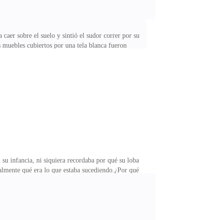
aer sobre el suelo y sintió el sudor correr por su
s muebles cubiertos por una tela blanca fueron
do justo a la ventana.«¿Deberíamos ir fuera?»La loba
pasó su lengua por esa pequeña mancha blanca que tenía
s ir a perseguir al gato» «¿Oh quizás ir con
su infancia, ni siquiera recordaba por qué su loba
ealmente qué era lo que estaba sucediendo.¿Por qué
e importaba aquel colgante, ni siquiera lo recordó
había lastimado le resultaba familiar, no sabía
 madre había dicho de aquel colgante, pero realmente