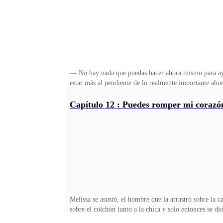
— No hay nada que puedas hacer ahora mismo para ayu
estar más al pendiente de lo realmente importante aho
cuando notó no solo el cojear en sus pasos sino tambi
tienes algo, necesito que encuentres una pista, esto 
Capítulo 12 : Puedes romper mi corazón 
tu hermano fuera asesinado por alguien de otra manad
mujer ni siquiera es la hija mayor del alfa — respon
Melissa se asustó, el hombre que la arrastró sobre la 
sobre el colchón junto a la chica y solo entonces se 
enseñarte la forma correcta.La chica asustada y conmo