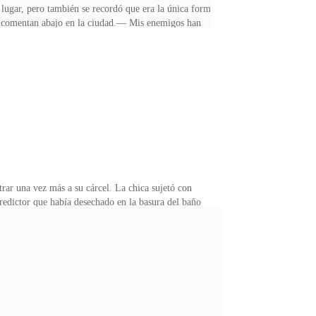
 lugar, pero también se recordó que era la única forma
os comentan abajo en la ciudad.— Mis enemigos han
e usted es muy diferente a los rumores, solo hace
ido — respondió la loba frente a ella — puedes
e realmente necesita saber?Forest bebió de la tasa de
trar una vez más a su cárcel. La chica sujetó con
 predictor que había desechado en la basura del baño
nta de que tenía escasamente un par de meses antes de
tras trataba de alejarlas, dándose fuerzas en
 fuera capaz de hablarle cuando menos lo necesitaba.