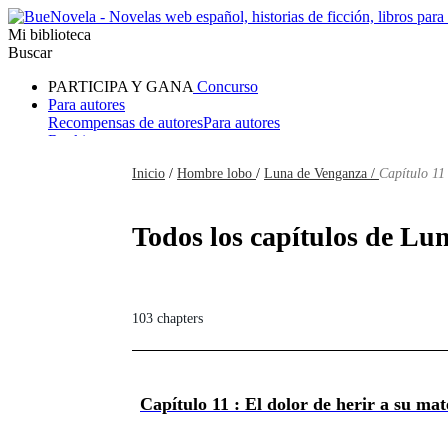
Mi biblioteca
Buscar
PARTICIPA Y GANA
Concurso
Para autores
Recompensas de autores
Para autores
Ranking
Navegar
Inicio
/
Hombre lobo
/
Luna de Venganza /
Capítulo 11
Novelas
Cuentos Cortos
Todos
Romance
Hombre lobo
Mafia
Sistema
Fantasía
Urbano
LG
Todos los capítulos de Lu
103 chapters
Capítulo 11 : El dolor de herir a su m