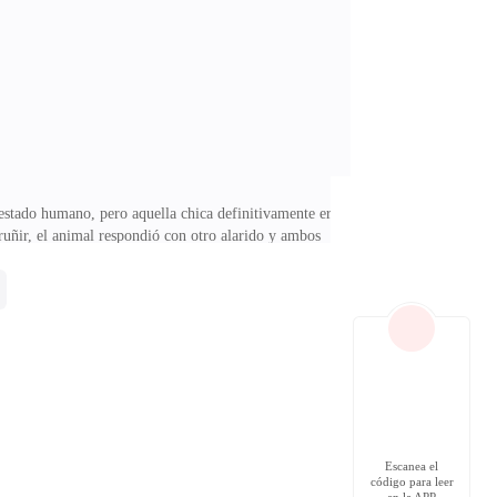
ida Melissa — me disculpo por ella, realmente lo
 estado humano, pero aquella chica definitivamente era
ruñir, el animal respondió con otro alarido y ambos
eguirla?— Por supuesto que no — el alfa volvió a
iro — ocúpate de que nadie entre a mi habitación o
n la chica cada vez más apresurada por batallar por la
Escanea el
código para leer