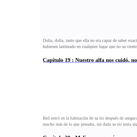
Dolía, dolía, tanto que ella no era capaz de saber ex
hubiesen lastimado en cualquier lugar que no su vientr
no sentirse tan asustada.«Nuestro cachorro está bien, n
herida causada por algunos rasguños en su mejilla, pe
Capítulo 19 : Nuestro alfa nos cuidó, n
nuestra familia se destruya — la voz de la mujer que 
lastimarla en los lugares correctos, no solo para que s
Red entró en la habitación de su tío después de asegur
mucho más de lo que pensaba, sin duda su tío tenía al
alzó sus ojos hacia el hombre que había entrado en la 
demasiado profundas y con la loba que ni siquiera que