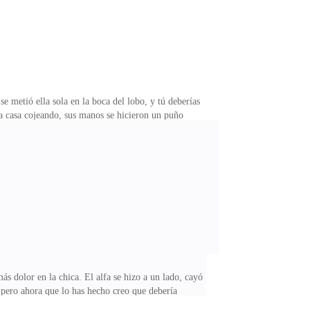
etió ella sola en la boca del lobo, y tú deberías
a casa cojeando, sus manos se hicieron un puño
da que lastimaba a su luna.— Quiero que me digas que
ectual de este plan y tampoco tenemos pruebas de que
ijo que los hombres eran parte de su manada.— Esa
s dolor en la chica. El alfa se hizo a un lado, cayó
 pero ahora que lo has hecho creo que debería
 la tomó del brazo, ignorando completamente la sangre