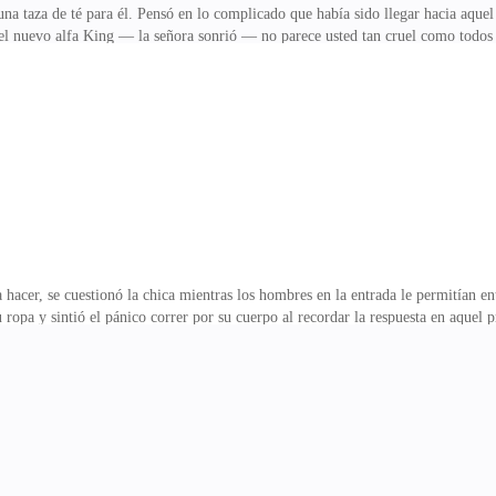
na taza de té para él. Pensó en lo complicado que había sido llegar hacia aquel
s el nuevo alfa King — la señora sonrió — no parece usted tan cruel como tod
ro soy un hombre determinado a no rendirme.— Lo sé, señor, no cabe duda de qu
r viniendo de alguien como usted, una señora tan… Experimentada.— Vieja quer
iones desde que dejó de importarme la edad — suspiró la mujer — ¿Qué es lo qu
 de la vainilla, se filtraba en s
 hacer, se cuestionó la chica mientras los hombres en la entrada le permitían en
su ropa y sintió el pánico correr por su cuerpo al recordar la respuesta en aquel
die sospechara o encontrara dicho objeto.Al menos eso pensó antes de darse cue
n el nevado jardín de la mansión del alfa. Sus ojos se llenaron de lágrimas mien
ar al cachorro»Melissa cerró sus ojos ante aquellas palabras, odiaba que su loba
udió rápidamente