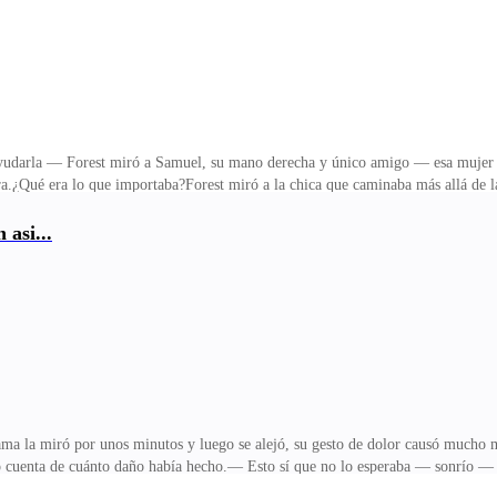
darla — Forest miró a Samuel, su mano derecha y único amigo — esa mujer se m
ra.¿Qué era lo que importaba?Forest miró a la chica que caminaba más allá de l
én las ligeras manchas en su barbilla. Se alejó de la ventana odiando cada heri
no puede tomar mucho tiempo.— No hay rastro alguno de quién sea el autor intel
asi...
a que la del alfa Handking — su amigo negó — su hija está aquí, ella misma d
dió Forest — realmente no creo que pueda
cama la miró por unos minutos y luego se alejó, su gesto de dolor causó mucho má
dio cuenta de cuánto daño había hecho.— Esto sí que no lo esperaba — sonrío —
cionada aún sobre la cama, ni siquiera supo cómo hablar cuando su alfa herido