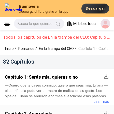
Buenovela
Descargar
Descarga el libro gratis en la app
Mi biblioteca
Busca lo que quieras
Todos los capítulos de En la trampa del CEO: Capítulo 1 - Capítulo 10
Inicio /
Romance
/
En la trampa del CEO /
Capítulo 1 - Capítulo 10
82 Capítulos
Capítulo 1: Serás mía, quieras o no
—Quiero que te cases conmigo, quiero que seas mía, Liliana —
él sonrió, ella pudo ver un rastro de malicia en su gesto. Los
ojos de Liliana se abrieron enormes al escuchar esas palabras.
La luz del fuego de la chimenea iluminó el rostro de Demian,
Leer más
Liliana pudo ver ese rostro en esplendor, ¿Él era su tutor?
Imaginó a un joven como ella, al menos eso le hicieron creer
Capítulo 2: Acorralada