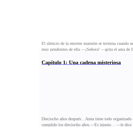
El silencio de la enorme mansión se termina cuando un 
muy pendientes de ella.—¡Señora! —grita el ama de ll
dice Gretta jadeante.—Podemos llevarla al hospital, 
esta corre para llamar al doctor, mientras que ella a
Capítulo 1: Una cadena misteriosa
sola —la mujer sonríe con cariño, su jefa es joven y e
aquí.Todos los empleados se dedican a preparar el cuart
Dieciocho años después…Anna tiene todo organizado en
cumplido los dieciocho años.—Es injusto… —le dice Vi
nadie se quería hacer cargo de ellos, ahora es distin