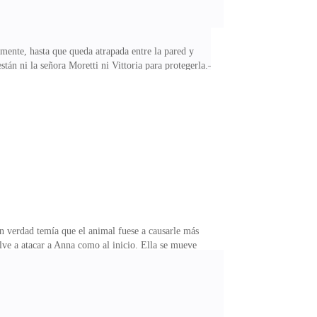
damente, hasta que queda atrapada entre la pared y
están ni la señora Moretti ni Vittoria para protegerla.—
 hice, yo nunca le he hecho daño a nadie, se lo
o—. Ya te digo yo que no. El mundo es cruel,
a escasos centímetros, los suficientes para que el
n verdad temía que el animal fuese a causarle más
ve a atacar a Anna como al inicio. Ella se mueve
él relincha en respuesta.—¡¿Qué crees que haces?! —
cerca a ella y la toma por el brazo con fuerza.—N-no…
 muy bien, niña —la suelta con violencia y se aleja de