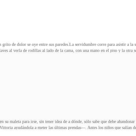
grito de dolor se oye entre sus paredes.La servidumbre corre para asistir a la
aves al verla de rodillas al lado de la cama, con una mano en el piso y la ot
hay tiempo.—No… no me moveré de aquí, sin mi esposo no saldré de la mansión 
yuda a Gretta a recostarse en la cama.—Moveré a las muchachas para preparar el 
ste es su primer hijo, por lo que entiende que tenga miedo de dar a luz y ademá
o para recibir al bebé, el
 su maleta para irse, sin tener idea de a dónde, sólo sabe que debe abandonar
ttoria ayudándola a meter las últimas prendas—. Antes los niños que salían d
to. Quiero quedarme, pero primero debo estudiar, hacer algo de mi vida. Te jur