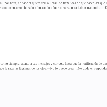
mil por hora, no sabe si quiere reír o llorar, no tiene idea de qué hacer, así que
 un susurro ahogado y buscando dónde meterse para hablar tranquila.—¿Enc
quién podría ser mi abuela, ¡somos idénticas!—Mi niña, ese puede ser un engañ
ien… haremos lo siguiente, iré a verte a Prato…—Estoy en Florencia, veámonos 
on la señora Moretti, en este momento es la única que le puede ayudar a buscar a
rca de que la habían abandonado sólo fue u
 como siempre, atento a sus mensajes y correos, hasta que la notificación de uno
 que le saca las lágrimas de los ojos.—No lo puedo creer…No duda en responderle
 más se entere de que la ha encontrado, prefiere mantenerlo en privado y eso en
e que es mejor enfrentar todo de una vez.Se come las calles desesperado, pensan
nta felicidad y sólo quiere abrazarla, estrecharla entre sus brazos y no dejar
os anegados de