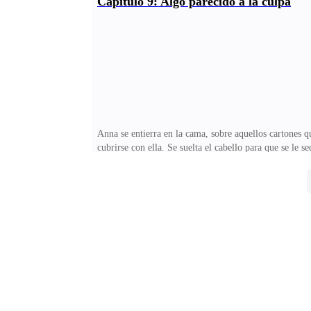
Capítulo 9: Algo parecido a la culpa
boca de la chica se convierte en una fina línea mientra
descubren? —dice ella mirando aquella pasta con ca
Anna se entierra en la cama, sobre aquellos cartones q
cubrirse con ella. Se suelta el cabello para que se le s
y sólo cierra los ojos para ver si cuando los abre, sól
es Mariana, se relaja un poco.—¡Toma! —le dice lan
tirado en el suelo.—¡¿Tengo cara de ropero o qué?! Tu
para tratar de no sentir frío.Mira a todos lados, aprov