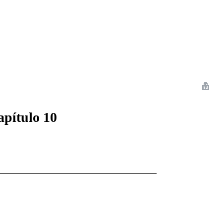
 Romance
Sci-Fi
Guerra
Otros
apítulo 10