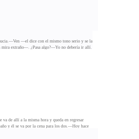
e sucia.—Ven —el dice con el mismo tono serio y se la
y la mira extraño—. ¿Pasa algo?—Yo no debería ir allí…
 el estómago de la rabia que siente.Aquella
 cosas pasen, pasa.Ella duda unos minutos, pero luego
 los trabajadores. Allí, en el comedor, están todos
e va de allí a la misma hora y queda en regresar
l baño y él se va por la cena para los dos.—Hoy hace
mí me parece que te gusta comer con la mocosa.—
 Anna—. Especialmente si no tengo que verte a ti.La