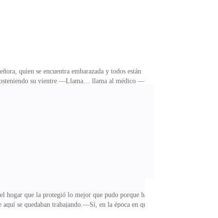
 señora, quien se encuentra embarazada y todos están
ra sosteniendo su vientre.—Llama… llama al médico —
—la mujer mira a una de las chicas del servicio y
cuarto para recibir a la niña.—Justina… no me dejes
s sin su esposo a su lado.—No, señora, yo estaré
 el hogar que la protegió lo mejor que pudo porque ha
e aquí se quedaban trabajando.—Sí, en la época en que
o que no me olvidaré de todo lo que han hecho por mí.—