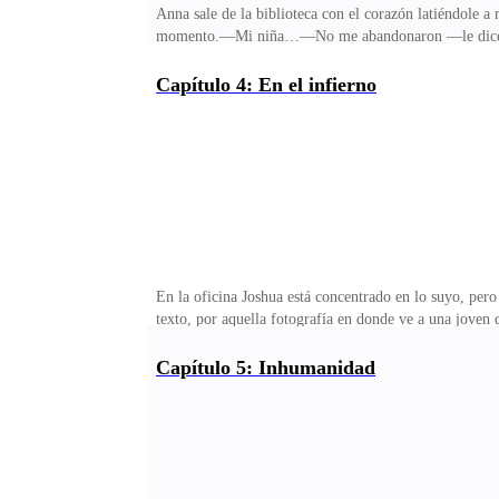
Anna sale de la biblioteca con el corazón latiéndole a 
momento.—Mi niña…—No me abandonaron —le dice con
estoy segura de que sean ellos, pero vi una foto de 
fotografía, necesito irme a Roma lo antes posible.—B
Capítulo 4: En el infierno
allá.Se despiden y Anna sale disparada para reunirse c
ellos, porque si es así, esa idea con la que creció ace
En la oficina Joshua está concentrado en lo suyo, pero
texto, por aquella fotografía en donde ve a una joven
niña.La cita en la mansión porque no quiere que nadie
esposa o no para contarle la buena noticia, pero decid
Capítulo 5: Inhumanidad
una ansiedad enorme, siente su cuerpo hinchado por ta
casa hasta que se haga una ancianita —dice con los oj