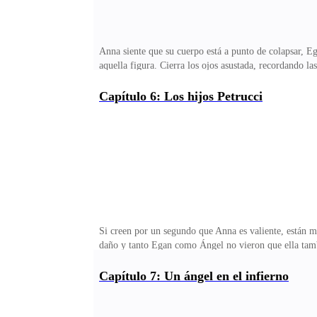
Anna siente que su cuerpo está a punto de colapsar, Ega
aquella figura. Cierra los ojos asustada, recordando la
Por favor… —le dice ella con el labio temblando e int
suplico…—¿Acaso crees que tienes que hacerle algo a 
Capítulo 6: Los hijos Petrucci
muchachita, ¿dónde estabas que no te diste cuenta?—Yo
aroma de la chica inunde sus fosas nasales y eso lo hac
Si creen por un segundo que Anna es valiente, están 
daño y tanto Egan como Ángel no vieron que ella tambi
lentamente a su alrededor, hasta que termina y le ofr
Anna se encoge enseguida ante el grito de Egan y se 
Capítulo 7: Un ángel en el infierno
es sólo que… le tengo miedo —le dice ella sin mirarlo
ella—. ¡Ángel! Dale la siguiente orden, no quiero que