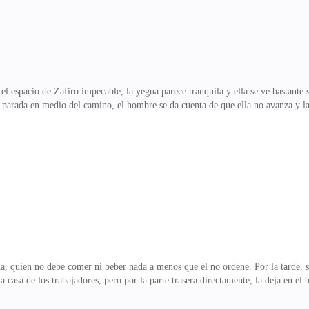
el espacio de Zafiro impecable, la yegua parece tranquila y ella se ve bastant
eda parada en medio del camino, el hombre se da cuenta de que ella no avanza 
 no quiero meterlo en problemas —ella baja la mirada y a Ángel se le revuelve
 problemas, pero a él eso poco le importa.—Sólo ven, aquí es normal que estas
Se da cuenta de que no es una casa como tal, sino más bien como un comedor para
irando a la chica, ella ba
a, quien no debe comer ni beber nada a menos que él no ordene. Por la tarde, s
la casa de los trabajadores, pero por la parte trasera directamente, la deja en e
—le dice Ángel a la mujer joven—. Sabes que me gusta comer afuera.—Sí… a 
ra cada vez que se me pega la gana —sisea él recibiendo su plato y el pan para