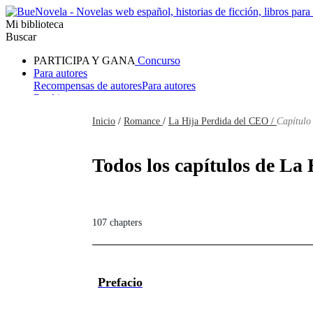
Mi biblioteca
Buscar
PARTICIPA Y GANA
Concurso
Para autores
Recompensas de autores
Para autores
Ranking
Navegar
Inicio
/
Romance
/
La Hija Perdida del CEO /
Capítulo
Novelas
Cuentos Cortos
Todos
Romance
Hombre lobo
Mafia
Sistema
Fantasía
Urbano
LG
Todos los capítulos de La
107 chapters
Prefacio