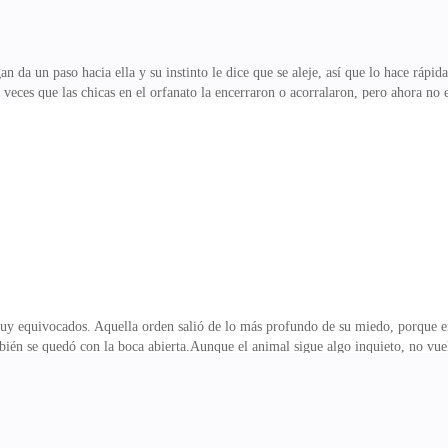
n da un paso hacia ella y su instinto le dice que se aleje, así que lo hace rápi
s veces que las chicas en el orfanato la encerraron o acorralaron, pero ahora no 
enta mirarlo a los ojos, aunque en la penumbra no los encuentra—. No sé qué le
la gente para que quiera hacerte daño? —le dice con un claro tono de despreci
… —gruesas lágrimas caen por sus mejillas, Egan se acerca a ella hasta quedar 
e perder el control.Se agac
muy equivocados. Aquella orden salió de lo más profundo de su miedo, porque e
én se quedó con la boca abierta.Aunque el animal sigue algo inquieto, no vuel
ece unos terrones de azúcar.—Eres magnífico —le dice acariciando al animal y 
gira lentamente para guardar el cepillo—. ¡¿Acaso me estás ignorando?! —se a
 a la cara, Egan sonríe con satisfacción y le dice muy cerca de su oído.—Haces
 pare en todo el día. Yo me voy po