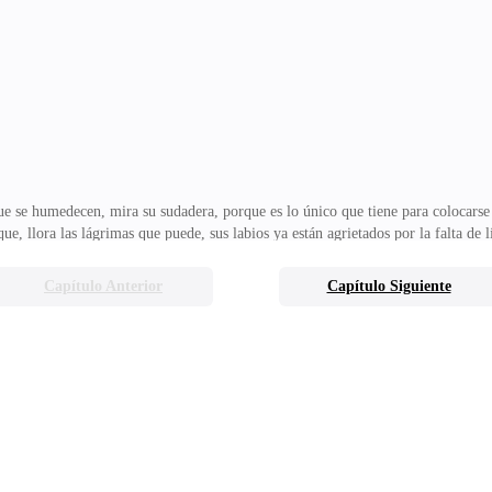
s que él sale de allí. Anna sale del baño, se sienta a su lado y el hombre vuelv
rne asada.—No tengo miedo de
ue se humedecen, mira su sudadera, porque es lo único que tiene para colocarse s
eque, llora las lágrimas que puede, sus labios ya están agrietados por la falta de
o es un terrible sueño.La puerta se abre de manera abrupta, lo cual la hace acur
zándole el mono de trabajo.—Di-disculpa, ¿sabes dónde quedó mi ropa? —le pr
Capítulo Anterior
Capítulo Siguiente
 ropa no es mi problema, mocosa.Sale de allí cerrando la puerta, mientras que A
echando la es