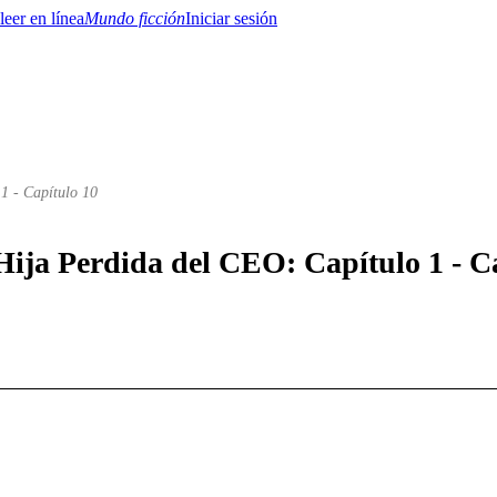
Mundo ficción
Iniciar sesión
 1 - Capítulo 10
BTQ+
YA/TEEN
Paranormal
Misterio/Thriller
Oriental
Juegos
Historia
MM
 Hija Perdida del CEO: Capítulo 1 - C