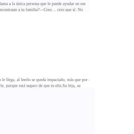
 llama a la única persona que le puede ayudar en ese
ontraste a tu familia?—Creo… creo que sí. No
o de tu mente…—¡No! Se lo juro, le enviaré una
en el café que está cerca de orfanato, voy para
 su familia. Quiere aferrarse a la idea de que son
 le llega, al leerlo se queda impactado, más que por el
, porque está seguro de que es ella.Su hija, su
 la empresa no sucederá.Se debate entre llamar a su
do en qué le dirá, cómo será ese reencuentro y siente
la ir más.—Ni cuando se case… se quedará conmigo en