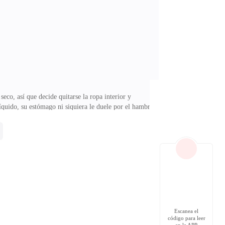
e a cambiar el plato.—¿Ha pensado en qué pasaría si nos
eco, así que decide quitarse la ropa interior y
 líquido, su estómago ni siquiera le duele por el hambre
rucarse más para cubrir su intimidad, aunque al ver que
egunta caminando hasta donde quedó el uniforme
nna sólo deja salir un suspiro y se coloca la prenda
Escanea el
código para leer