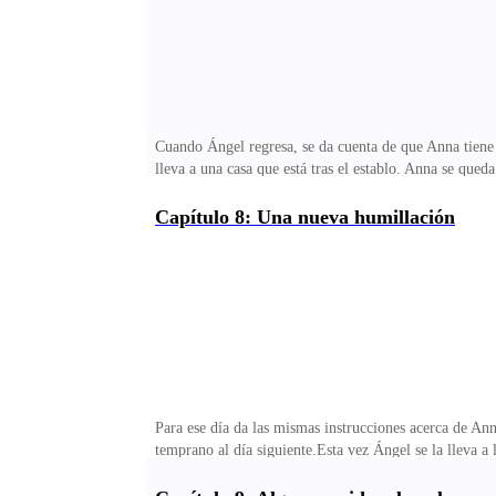
Cuando Ángel regresa, se da cuenta de que Anna tiene 
lleva a una casa que está tras el establo. Anna se qu
—¿Quieres quedarte sucia?—Él… él se dará cuenta y yo
muchacha prefiere quedarse sucia antes que meterlo en
Capítulo 8: Una nueva humillación
decide entrar a la casa y hacer lo que Ángel le dice. 
reunidos esperando la cena.Cada par de ojos se queda m
Para ese día da las mismas instrucciones acerca de Ann
temprano al día siguiente.Esta vez Ángel se la lleva a 
frío como para comer afuera.—No importa, Mariana 
Tiene aquí dos días, yo llevo tres años comiendo afue