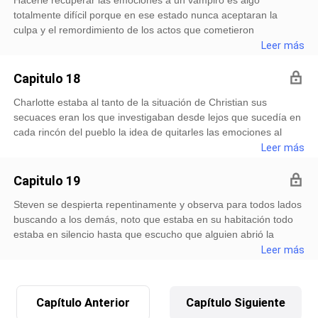
y tampoco a su casa porque habían quedado en que los tres
de emoción pero por dentro estaba completamente nervioso. 一
totalmente difícil porque en ese estado nunca aceptaran la
incluido Aidan en localizar la base de los centinelas. Su celular
Que quieres?一le pregunto mientras se apoyaba en la pared. 一
culpa y el remordimiento de los actos que cometieron
suena interrumpiendo sus pensamientos vio la pantalla se
Al menos un “hola, cómo estás”一re
previamente, para la familia Hamilton lo era ya que ellos no
Leer más
trataba de su hermana, le explica en el mensaje que necesitaba
quería torturar a Christian la magia no lograba nada en ese
que estuviera presente para hacer un hechizo de localización.
caso solo que el afectado aceptara todo lo que cometió en el
Se quedó un poco confundido porque usualmente hacer de
Capitulo 18
pasado. El rubio estaba atado de las manos en caso de que
tipos de hechizos se trataba cuando no se lograba encontrar un
Charlotte estaba al tanto de la situación de Christian sus
quisiera atacar para escapar le quitaron su anillo para que el sol
objeto o persona, deseaba tanto poder trasladarse como un
secuaces eran los que investigaban desde lejos que sucedía en
lo quemara, el silencio del chico era realmente incómodo su
hechicero experimentado pero su nivel de magia no era bueno
cada rincón del pueblo la idea de quitarles las emociones al
mirada reflabaja lo vacío que estaba como si mataran lo único
así que salió de su habitación re
rubio fue porque quería que lastimara a cada integrante de la
Leer más
vivo que quedaba en su ser, Aidan y Steven estuvieron
familia, pensaba que con eso el remordimiento podría hacerlo
hablando de que ellos dos serían candidatos para hacerlo
entrar en locura sin duda después de terminar con el hermano
recapacitar solo que los Hamilton no querían que nadie
Capitulo 19
mayor iría tras los otros dos solo que para ellos dos había un
interviniera. En casa de Steven su padre le estaba explicando
Steven se despierta repentinamente y observa para todos lados
plan diferente para hacer sufrir a Jack. Su plan era que el
que con el pasar del tiempo sus poderes iban creciendo y que
buscando a los demás, noto que estaba en su habitación todo
doppelganger de Steven atacara la casa de los Hamilton era
debía ser cuidadoso cuando estuviera en lidiando en una
estaba en silencio hasta que escucho que alguien abrió la
más que todo un plan de distracción la idea principal era
situación seria, mientras seguían hablando Sarah los interr
puerta se trataba de su padre. Simon enseguida corrió hacia su
Leer más
llevarse a los hermanos menores y mantenerlos lo
cama para abrazarlo todo era confuso para el hechicero estaba
suficientemente lejos de su familia no tenía en mente matarlos
algo mareado tenía muchas preguntas en mente su padre no lo
en caso de que ellos tuvieran el valor de hacerlo sin duda no
dejaba hablar al momento que el chico tenía la intención de
dudaría en arrancarles el corazón. Un fuerte golpe la distrae se
Capítulo Anterior
Capítulo Siguiente
hacerlo. Lo liberó del abrazo para que pudiera al menos decir
levanta de la silla donde se encontraba sentada, un gran árbol