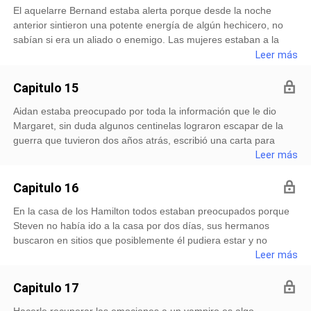
un poco al vampiro provocando que se levantará rápido de su
El aquelarre Bernand estaba alerta porque desde la noche
lo que sentia realmente por el. Le pregunta si hay alguna razón
cama, una sonrisa juguetona se formo en sus labios al parecer
anterior sintieron una potente energía de algún hechicero, no
de que se vea atraído tanto por su sangre, el rubio suspiro y
le pareció gracioso que hubiera una cama en su habitación
sabían si era un aliado o enemigo. Las mujeres estaban a la
expresó lo siguiente: 一Hace dos años atrás exactamente tuve
como en los cuentos decían que lo
defensiva en caso de que esa amenaza llegara a atacar. Thalia
Leer más
una relación con un hechicero como tu, y sin que él se diera
trataba de comunicarse con su hermano, no atendía sus
cuenta me volví adicto a su sangre. Le explica que por eso tuvo
llamadas eso la estaba preocupando porque la energía
que darle fin a esa relación nunca tuvo el valor para decirle la
Capitulo 15
provenía de la casa de Steven. Su Madre le decía que la
verdad porque temía que fuera a odiarlo, incluso aceptó que lo
Aidan estaba preocupado por toda la información que le dio
energía era un tanto siniestra porque se podía sentir la
hipnotizó para guardar un poco de su sangre. Steven estaba
Margaret, sin duda algunos centinelas lograron escapar de la
presencia de un ente demoníaco, la cual era muy intimidante
sorprendido por todo aquello, no encontraba las palabras
guerra que tuvieron dos años atrás, escribió una carta para
para todas ellas. Evan le pregunta que si lograron encontrar de
correctas para de
luego enviarla directamente a su aquelarre. En caso de que la
Leer más
quién se trataba, la castaña hace un movimiento de negación a
situación empeorar su hermano iría con ayuda de algunos
su pregunta. Le cuenta que no sentía algo poderoso desde que
hechiceros, querían hablar con el vampiro que tuvo el
tuvo algún familiar cercano a su lado, su conversación fue
Capitulo 16
enfrentamiento con aquellos hombres que aseguran que
interrumpida por el toque de la puerta principal. Le hizo una
En la casa de los Hamilton todos estaban preocupados porque
pertenecían a los centinelas. El castaño salió de la sala principal
seña a Thalia que se fuera con las demás porque no sabían
Steven no había ido a la casa por dos días, sus hermanos
para ir a la habitación que le ofrecieron, en silencio entró se
realmente si se trataba de una persona o ente demoníaco, al
buscaron en sitios que posiblemente él pudiera estar y no
quitó la chamarra que cargaba puesta para luego sentarse en la
principio se negó a su comando. Segundos después t
obtuvieron resultados positivos. La lluvia se hizo presente en
Leer más
cama pensando nuevamente todo lo que vivió con Christian.
cada rincón de Vermont en frente de la casa Steven observaba
Fue al baño para lavarse el rostro y descansar al menos un
a través de la ventana con su mirada buscaba al chico vampiro,
poco porque el cansancio lentamente lo consumía, al darse
Capitulo 17
le resultaba extraño que no se haya presentado a la secundaria
vuelta allí estaba el chico vampiro al verlo no mostró ningún tipo
Hacerle recuperar las emociones a un vampiro es algo