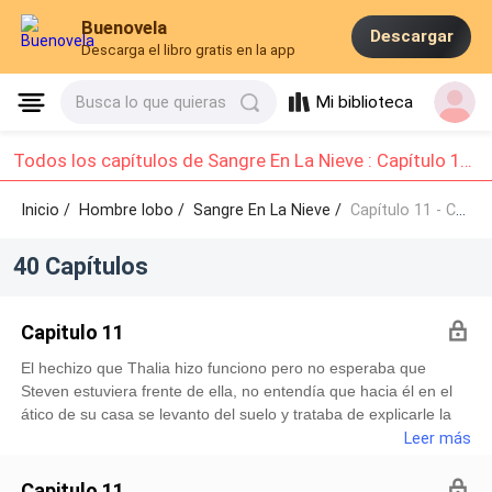
Buenovela
Descargar
Descarga el libro gratis en la app
Mi biblioteca
Busca lo que quieras
Todos los capítulos de Sangre En La Nieve : Capítulo 11 - Capítulo 20
Inicio /
Hombre lobo
/
Sangre En La Nieve /
Capítulo 11 - Capítulo 20
40 Capítulos
Capitulo 11
El hechizo que Thalia hizo funciono pero no esperaba que
Steven estuviera frente de ella, no entendía que hacia él en el
ático de su casa se levanto del suelo y trataba de explicarle la
situación porque la situación era algo confusa.—¿Cómo llegue
Leer más
aquí? —Exclamo confundido.—Steven...Oh dios mío. Yo no sé
como explicártelo esto tenía que ser un secreto.—¿De qué
Capitulo 11