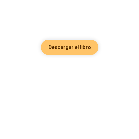
Descargar el libro
Hot Genres
Romance
Recursos
Hombre lobo
Palabras clave
Redes Sociales
Mafia
Búsquedas calientes
Facebook grupo