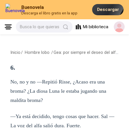
Buenovela
Descargar
Descarga el libro gratis en la app
Mi biblioteca
Busca lo que quieras
Inicio
/
Hombre lobo
/
Gea: por siempre el deseo del alfa Eros.
6.
No, no y no —Repitió Risse, ¿Acaso era una
broma? ¿La diosa Luna le estaba jugando una
maldita broma?
—Ya está decidido, tengo cosas que hacer. Sal —
La voz del alfa salió dura. Fuerte.