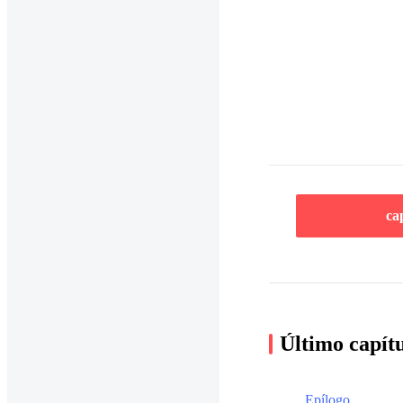
ca
Último capít
Epílogo