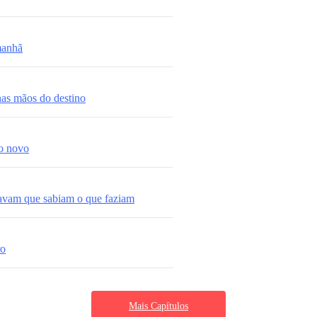
manhã
nas mãos do destino
o novo
avam que sabiam o que faziam
ro
Mais Capítulos