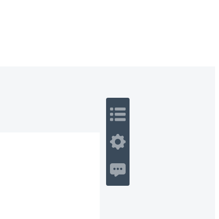
 Romance
Sci-Fi
Guerra
Otros