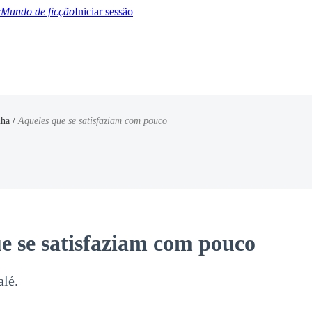
Mundo de ficção
Iniciar sessão
nha /
Aqueles que se satisfaziam com pouco
BTQ+
YA/TEEN
Paranormal
Misterio/Thriller
Oriental
Juegos
Historia
MM
e se satisfaziam com pouco
alé.