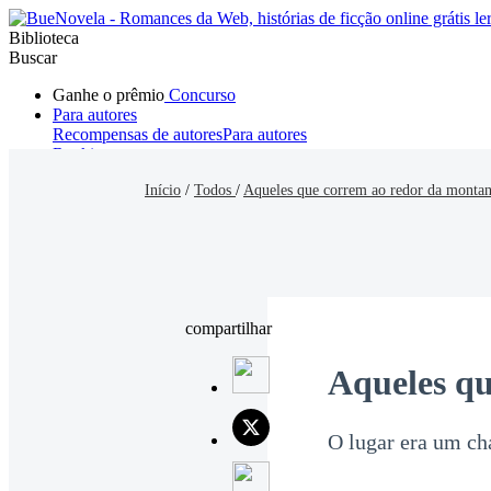
Biblioteca
Buscar
Ganhe o prêmio
Concurso
Para autores
Recompensas de autores
Para autores
Ranking
Navegar
Início
/
Todos
/
Aqueles que correm ao redor da monta
Novelas
Contos Curtos
Todos
Romance
Hombre lobo
Mafia
Sistema
Fantasía
Urbano
LG
compartilhar
Aqueles qu
O lugar era um ch