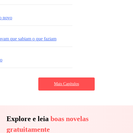
o novo
avam que sabiam o que faziam
ro
Mais Capítulos
Explore e leia
boas novelas
gratuitamente