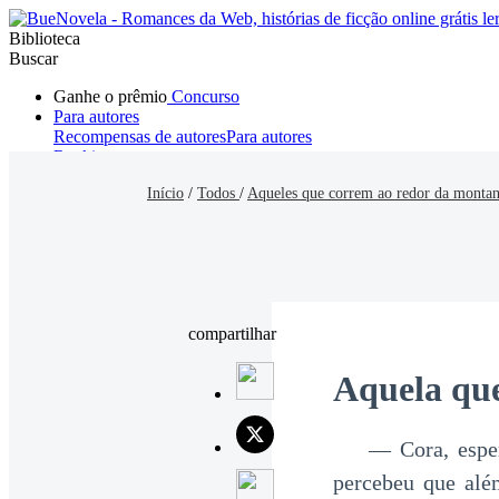
Biblioteca
Buscar
Ganhe o prêmio
Concurso
Para autores
Recompensas de autores
Para autores
Ranking
Navegar
Início
/
Todos
/
Aqueles que correm ao redor da monta
Novelas
Contos Curtos
Todos
Romance
Hombre lobo
Mafia
Sistema
Fantasía
Urbano
LG
compartilhar
Aquela qu
— Cora, esper
percebeu que além