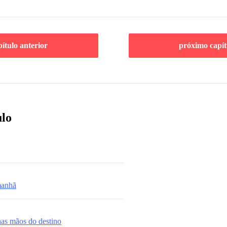
pítulo anterior
próximo capít
ulo
manhã
nas mãos do destino