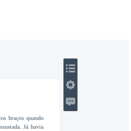
 Romance
Sci-Fi
Guerra
Otros
los braços quando
ssustada. Já havia