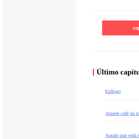
ca
Último capít
Epílogo
Aquele café da 
Aquilo que está 