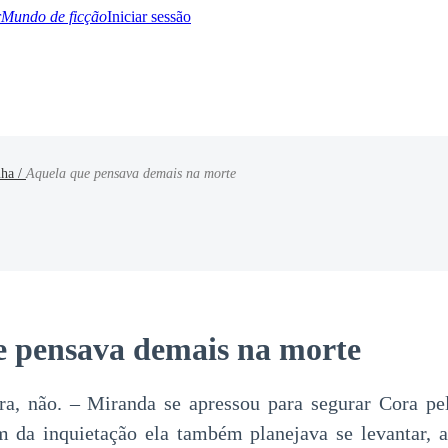
Mundo de ficção
Iniciar sessão
nha /
Aquela que pensava demais na morte
BTQ+
YA/TEEN
Paranormal
Misterio/Thriller
Oriental
Juegos
Historia
MM
e pensava demais na morte
a, não. – Miranda se apressou para segurar Cora pe
 da inquietação ela também planejava se levantar, a