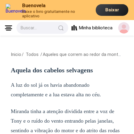
Buenovela
Baixar
Baixe o livro gratuitamente no
aplicativo
Minha biblioteca
Buscar...
Inicio
/
Todos
/
Aqueles que correm ao redor da montanha
/
A
Aquela dos cabelos selvagens
A luz do sol já os havia abandonado
completamente e a lua estava alta no céu.
Miranda tinha a atenção dividida entre a voz de
Tony e o ruído do vento entrando pelas janelas,
sentindo a vibração do motor e do atrito das rodas