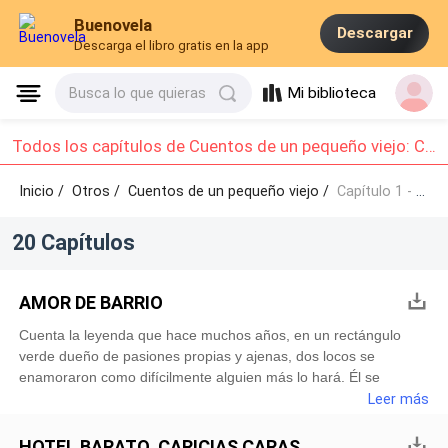
Buenovela
Descargar
Descarga el libro gratis en la app
Mi biblioteca
Busca lo que quieras
Todos los capítulos de Cuentos de un pequeño viejo: Capítulo 1 - Capítulo 10
Inicio /
Otros
/
Cuentos de un pequeño viejo /
Capítulo 1 - Capítulo 10
20 Capítulos
AMOR DE BARRIO
Cuenta la leyenda que hace muchos años, en un rectángulo
verde dueño de pasiones propias y ajenas, dos locos se
enamoraron como difícilmente alguien más lo hará. Él se
llamaba Román, y ella, Pecosa. …todos quieren a esa niña,
Leer más
mas pocos la respetan y tratan como él… Ambos iban siempre
caritas sucias, y sin embargo, sacaban brillo cuando se
HOTEL BARATO, CARICIAS CARAS