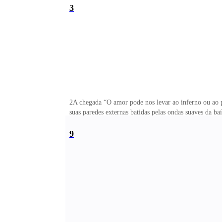
3
2A chegada “O amor pode nos levar ao inferno ou ao p
suas paredes externas batidas pelas ondas suaves da b
ao mar e serve de rampa para pequenas embarcações. A
9