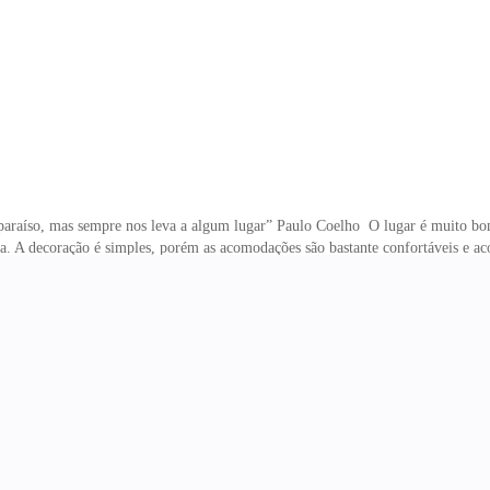
araíso, mas sempre nos leva a algum lugar” Paulo Coelho O lugar é muito bonit
aía. A decoração é simples, porém as acomodações são bastante confortáveis e 
té alguns anos atrás, funcionava como escola e base de mergulho. Na tempora