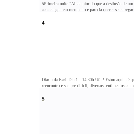
5Primeira noite “Ainda pior do que a desilusão de um
aconchegou em meu peito e parecia querer se entrega
colocou suas mãos no peito e eu as segurei sentindo su
4
Diário da KarinDia 1 – 14:30h Ufa!! Estou aqui até qu
reencontro é sempre difícil, diversos sentimentos con
dele. Uau! Ele está maior do que eu lembrava ou eu s
5