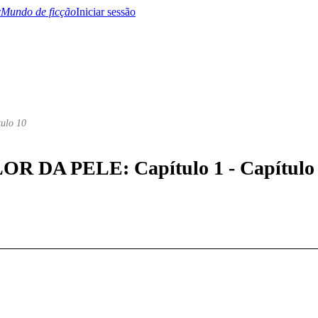
Mundo de ficção
Iniciar sessão
tulo 10
BTQ+
YA/TEEN
Paranormal
Misterio/Thriller
Oriental
Juegos
Historia
MM
FLOR DA PELE: Capítulo 1 - Capítulo