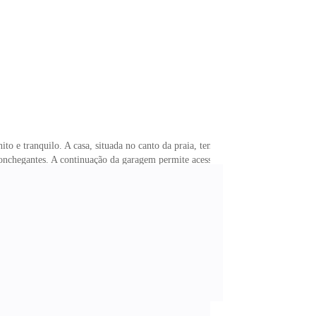
o e tranquilo. A casa, situada no canto da praia, tem
aconchegantes. A continuação da garagem permite acesso
da de ver&ati