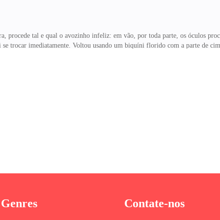
a, procede tal e qual o avozinho infeliz: em vão, por toda parte, os óculos pro
i se trocar imediatamente. Voltou usando um biquíni florido com a parte de cim
m com inveja a cor de sua pele e a elegância dos seus movimentos. Os homens e
 Genres
Contate-nos