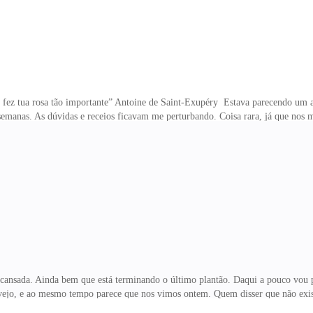
 fez tua rosa tão importante” Antoine de Saint-Exupéry Estava parecendo um ad
emanas. As dúvidas e receios ficavam me perturbando. Coisa rara, já que nos 
a rápida e sem hesitações
ansada. Ainda bem que está terminando o último plantão. Daqui a pouco vou pe
vejo, e ao mesmo tempo parece que nos vimos ontem. Quem disser que não exis
 muito divertido. E