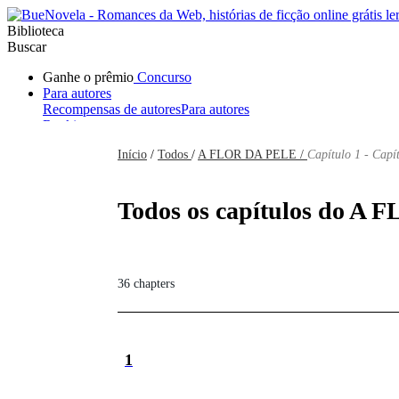
Biblioteca
Buscar
Ganhe o prêmio
Concurso
Para autores
Recompensas de autores
Para autores
Ranking
Navegar
Início
/
Todos
/
A FLOR DA PELE /
Capítulo 1 - Capí
Novelas
Contos Curtos
Todos
Romance
Hombre lobo
Mafia
Sistema
Fantasía
Urbano
LG
Todos os capítulos do A 
36 chapters
1