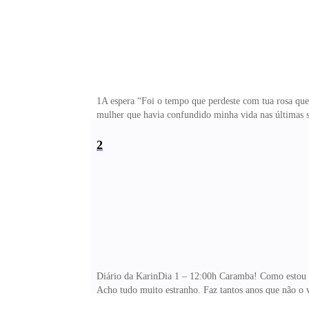
1A espera “Foi o tempo que perdeste com tua rosa que
mulher que havia confundido minha vida nas últimas s
acostumado a tomar resoluções e providências de form
2
Diário da KarinDia 1 – 12:00h Caramba! Como estou c
Acho tudo muito estranho. Faz tantos anos que não o 
algo assim. Conversar pela internet com ele está sendo