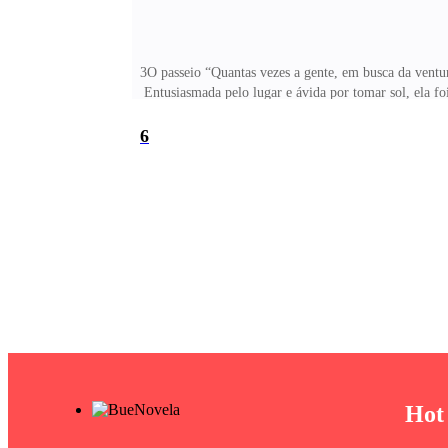
3O passeio “Quantas vezes a gente, em busca da ventur
Entusiasmada pelo lugar e ávida por tomar sol, ela fo
que já era mãe de dois filhos. Jovens meninas olhava
6
Hot