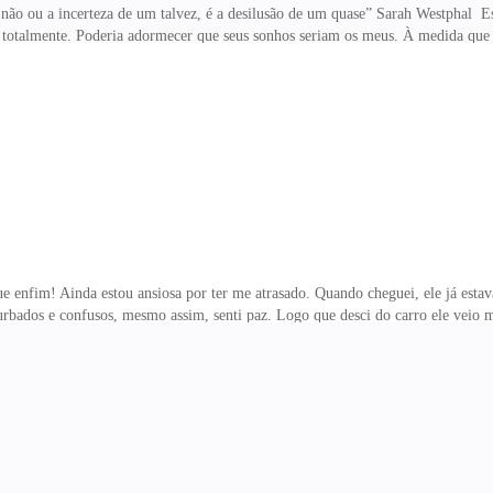
 não ou a incerteza de um talvez, é a desilusão de um quase” Sarah Westphal 
r totalmente. Poderia adormecer que seus sonhos seriam os meus. À medida que
a respiraç&at
e enfim! Ainda estou ansiosa por ter me atrasado. Quando cheguei, ele já esta
turbados e confusos, mesmo assim, senti paz. Logo que desci do carro ele veio
ou menor que pensava. Tudo foi tão natura