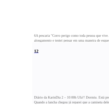
6A pescaria “Corro perigo como toda pessoa que vive.
alongamento e tentei pensar em uma maneira de esquece
Precisava fazer algo diferente. Ser ú
12
Diário da KarinDia 2 – 10:00h Ufa!! Dormiu. Está pr
Quando a lancha chegou já reparei que a camiseta del
ele. Examinei o corte maior e já percebi que precisar