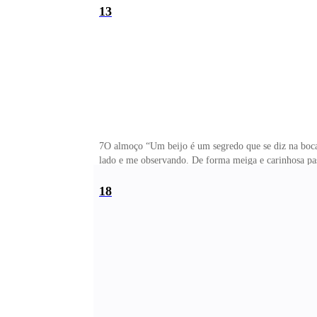
tranquilo para quem tinha se machucado tanto. Pelo qu
13
7O almoço “Um beijo é um segredo que se diz na boc
lado e me observando. De forma meiga e carinhosa pas
e levantei o braço em seu colo, coloquei a mão direita
Quando ela se afastou, minha mão desceu pelo seu colo 
18