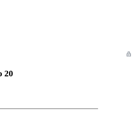
 Romance
Sci-Fi
Guerra
Otros
o 20