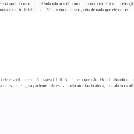
 está aqui do meu lado. Ainda não acredito no que aconteceu. Foi uma sensação 
tade de rir de felicidade. Não tenho mais vergonha de nada que ele quiser de 
o lado dele, vejo mais claramente uma pessoa de coragem em não seguir as nor
ia isto com outro homem. Sempre fui cuidadosa e seletiva e não me arrependi. A
 dele e verifiquei se não estava febril. Ainda bem que não. Fiquei olhando um
 de escola e agora paciente. Ele estava meio atordoado ainda, mas abriu os o
 meio das minhas coxas sem o menor pudor. No começo eu me assustei e não deix