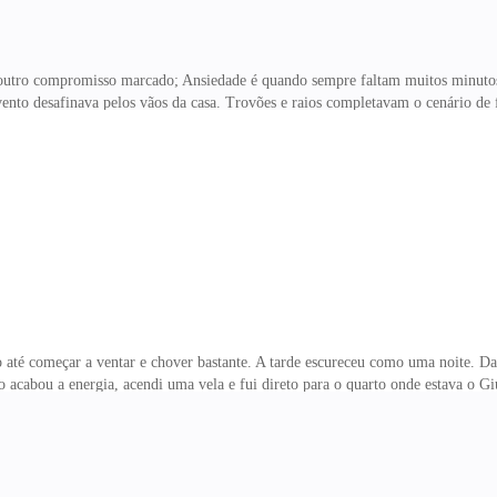
outro compromisso marcado; Ansiedade é quando sempre faltam muitos minutos
ento desafinava pelos vãos da casa. Trovões e raios completavam o cenário de 
nstinto humano é se aproximar do seu semelhante. Ainda bem que continuamos as
até começar a ventar e chover bastante. A tarde escureceu como uma noite. D
do acabou a energia, acendi uma vela e fui direto para o quarto onde estava o Gi
os os desejos dele. Mas não fazia ideia como fazer isso sem parecer vulgar. Já
 não saber c