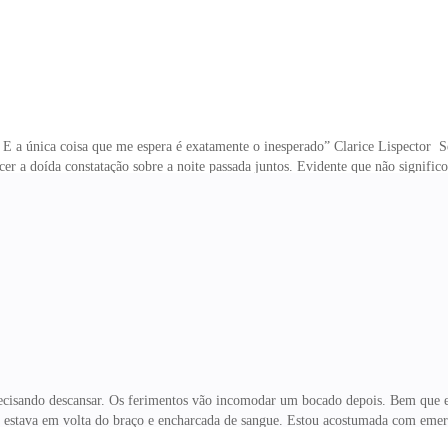
 E a única coisa que me espera é exatamente o inesperado” Clarice Lispector 
r a doída constatação sobre a noite passada juntos. Evidente que não significo
ecisando descansar. Os ferimentos vão incomodar um bocado depois. Bem que e
e estava em volta do braço e encharcada de sangue. Estou acostumada com eme
ia de sutura. Uma artéria havia sido atingida e sem um atendimento correto se