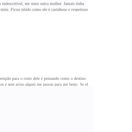
indescritível, me sinto outra mulher. Jamais tinha
mim. Ficou nítido como ele é carinhoso e respeitoso
mas convencionais e sem se tornar inconveniente ou
lgo me dizia que os outros, por
 tempão para o rosto dele e pensando como o destino
lhos e sem aviso algum me puxou para um beijo. Se ele
ei, mas o beijo estava tão gostoso e ele estava sendo