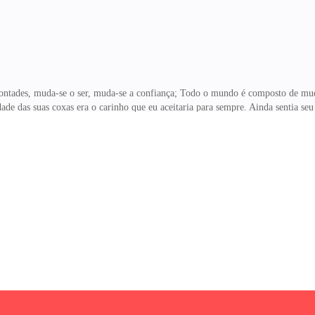
ntades, muda-se o ser, muda-se a confiança; Todo o mundo é composto de mu
de das suas coxas era o carinho que eu aceitaria para sempre. Ainda sentia seu 
. Não conseguia esquecer a alegria dela se entregando para mim. Senti a confia