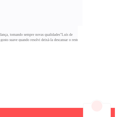
dança, tomando sempre novas qualidades”Luís de
gosto suave quando resolvi deixá-la descansar o resto
nça depositada em alguém que ela não conhecia bem e