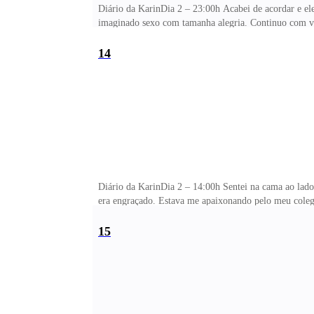
Diário da KarinDia 2 – 23:00h Acabei de acordar e ele
imaginado sexo com tamanha alegria. Continuo com von
com meu corpo e sem ser conservador. Cada instante a
indelicado. Sinto absoluta confiança nele. Jamais far
14
Diário da KarinDia 2 – 14:00h Sentei na cama ao lado
era engraçado. Estava me apaixonando pelo meu colega
já é abusado sóbrio imagina meio dopado. Investiu no
tão habilidoso, que não resisti e cedi. Nun
15