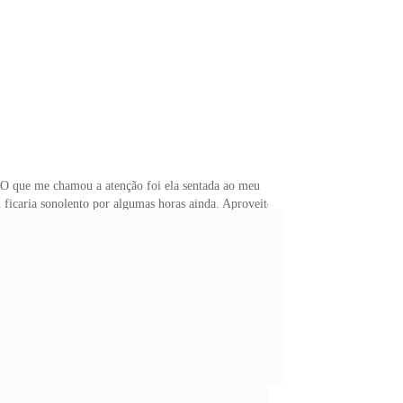
O que me chamou a atenção foi ela sentada ao meu
ficaria sonolento por algumas horas ainda. Aproveitei
assim em um beijo terno e calmo por vários minutos.