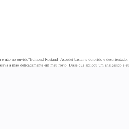
e ele me conta, é a pr
a e não no ouvido”Edmond Rostand Acordei bastante dolorido e desorientado. 
sava a mão delicadamente em meu rosto. Disse que aplicou um analgésico e eu 
 atrás de sua cabeça e a puxei para um beijo. Ela não tentou resistir. Ficamos 
e tocou o seio. A única reação dela foi respirar