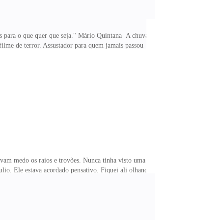
 para o que quer que seja." Mário Quintana A chuva
filme de terror. Assustador para quem jamais passou
sim. Karin voltou p
avam medo os raios e trovões. Nunca tinha visto uma
ulio. Ele estava acordado pensativo. Fiquei ali olhando
 estava sonhando alto, queria viver perto dele para