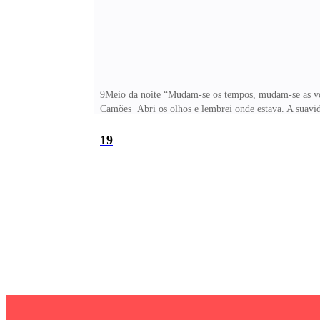
9Meio da noite “Mudam-se os tempos, mudam-se as vo
Camões Abri os olhos e lembrei onde estava. A suavida
da tarde. Saí do quarto e fui preparar um café fresco
intuitivamente sabia que jamais a decepcionar
19