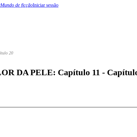
Mundo de ficção
Iniciar sessão
ítulo 20
BTQ+
YA/TEEN
Paranormal
Misterio/Thriller
Oriental
Juegos
Historia
MM
FLOR DA PELE: Capítulo 11 - Capítul