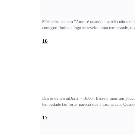
8Primeiro contato "Amor é quando a paixão não tem 
começou tímida e logo se revelou uma tempestade, o v
por algo parecido. Para se defender da natureza, o i
16
Diário da KarinDia 2 – 16:00h Escrevi mais um pouco 
tempestade tão forte, parecia que a casa ia cair. Quan
para ele com uma vontade louca de me entregar para tod
sempre. Tudo tinha acontecido muito rápido. Confesso
17