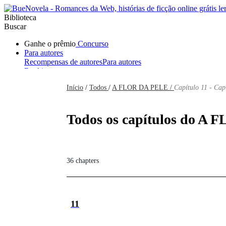
Biblioteca
Buscar
Ganhe o prêmio
Concurso
Para autores
Recompensas de autores
Para autores
Ranking
Navegar
Início
/
Todos
/
A FLOR DA PELE /
Capítulo 11 - Cap
Novelas
Contos Curtos
Todos
Romance
Hombre lobo
Mafia
Sistema
Fantasía
Urbano
LG
Todos os capítulos do A 
36 chapters
11