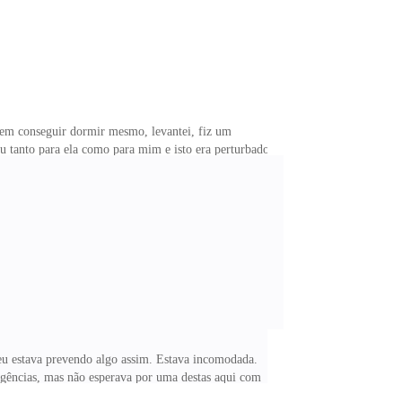
Sem conseguir dormir mesmo, levantei, fiz um
u tanto para ela como para mim e isto era perturbador.
u estava prevendo algo assim. Estava incomodada.
rgências, mas não esperava por uma destas aqui com
ria preocupante uma hemorragia maior. Ele estava bem