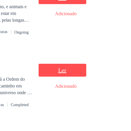
ns, e animais e
 estar em
Adicionado
, pelas longas
ecer entre os que
turas
Ongoing
os, demônios,
ras pessoas, além
ajuntamento dos
 que pode, até
 os reis...
Ler
rá a Ordem do
u caminho em
Adicionado
 universo onde as
para
ras
Completed
va e envolvente