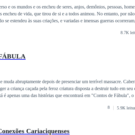
mpre foi para ele?
erso e os mundos e os encheu de seres, anjos, demônios, pessoas, home
 os encheu de vida, que tirou de si e a todos animou. No entanto, por não
ção se estendeu às suas criações, e variadas e imensas guerras ocorreram
esde então. Estamos na oitava era, e uma guerra terrível está para acont
8.7K lei
tanhas andinas e os que vivem acima, dominados pelos demônios. Anj
do-mato, Caiporas, Curupiras, Lobisomens, Pumacayas, e inúmeras out
sa de nefelins, se preparam para ela, levantando-se como danatuás, o 
FÁBULA
 esta será tão vasta que irá determinar uma mudança de era tão terrível
do Trovão, como acreditam os demônios. Mas, existem as mutas rainhas,
 muda abruptamente depois de presenciar um terrível massacre. Cabe
r a criança caçada pela feroz criatura disposta a destruir tudo em se
tá é apenas uma das histórias que encontrará em "Contos de Fábula", o
nstroem uma nova saga que nem sempre termina com "viveram felizes 
8
5.9K leitu
 contos de fada que sempre conheceu, de uma forma completamente no
a história nunca antes contada.
Conexões Cariaciquenses