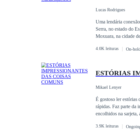
Lucas Rodrigues
Uma lendária conexão e
Serra, no estado do Es
Moxuara, na cidade de
proibido foi transform
4.0K leituras
On-hol
ESTÓRIAS I
Mikael Lenyer
É gostoso ler estória
rápidas. Faz parte da 
encolhidos na sarjeta
algo lá escondido nos puxasse para dentro do
3.9K leituras
Ongoin
novidade, esse descobr
para ler com espírito c