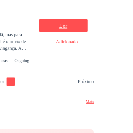
Ler
lã, mas para
l é o irmão de
Adicionado
 vingança. A
seriam mulheres
turas
Ongoing
m está
ando com a ajuda
do a cidade, e
ior
Próximo
te vão se bater de
Mais