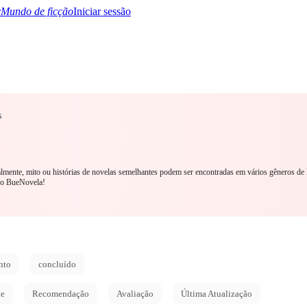
Mundo de ficção
Iniciar sessão
s
TQ+
YA/TEEN
Paranormal
Mistério/Thriller
Oriental
Jogos
História
MM R
ralmente, mito ou histórias de novelas semelhantes podem ser encontradas em vários gêneros de
no BueNovela!
nto
concluído
de
Recomendação
Avaliação
Última Atualização