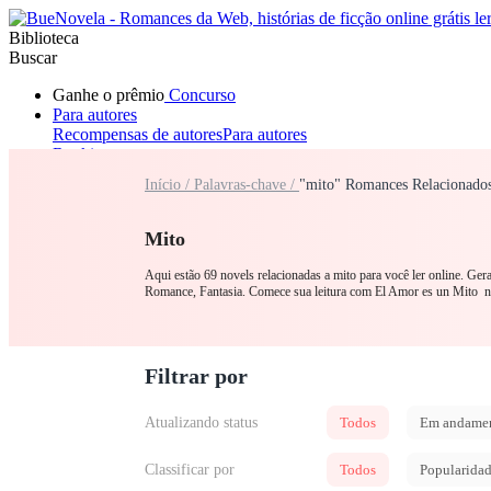
Biblioteca
Buscar
Ganhe o prêmio
Concurso
Para autores
Recompensas de autores
Para autores
Ranking
Navegar
Início /
Palavras-chave /
"mito" Romances Relacionado
Novelas
Contos Curtos
Todos
Romance
Lobisomem
Máfia
Sistema
Fantasia
Urbano
LGB
Mito
Aqui estão 69 novels relacionadas a mito para você ler online. Ge
Romance, Fantasia. Comece sua leitura com El Amor es un Mito 
Filtrar por
Atualizando status
Todos
Em andame
Classificar por
Todos
Popularida