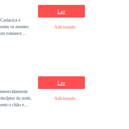
Ler
 Cariacica e
 entre os montes
Adicionado
u um romance
Ler
 imerecidamente
incípios da noite,
Adicionado
ssem o chão e
quenos contos,