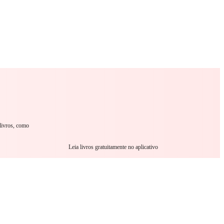
omance
Sci-Fi
Guerra
Outro
 livros, como
Leia livros gratuitamente no aplicativo