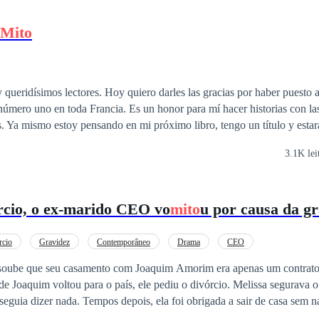
Mito
 queridísimos lectores. Hoy quiero darles las gracias por haber puesto 
úmero uno en toda Francia. Es un honor para mí hacer historias con la
as. Ya mismo estoy pensando en mi próximo libro, tengo un título y esta
parís. ¿Qué por qué voy a escribir una historia que se desarrollará justo e
3.1K lei
dilectos son sobre el desamor y sus trágicos finales? Pues, me he propu
 teatro del romance, se encuentra una cruda realidad que las personas no
eso es porque… El amor es un
mito
''.
rcio, o ex-marido CEO vo
mito
u por causa da g
rcio
Gravidez
Contemporâneo
Drama
CEO
 soube que seu casamento com Joaquim Amorim era apenas um contrato
de Joaquim voltou para o país, ele pediu o divórcio. Melissa segurava o 
eguia dizer nada. Tempos depois, ela foi obrigada a sair de casa sem 
eguindo o caminho da pintura. Joaquim logo percebeu que algo estava 