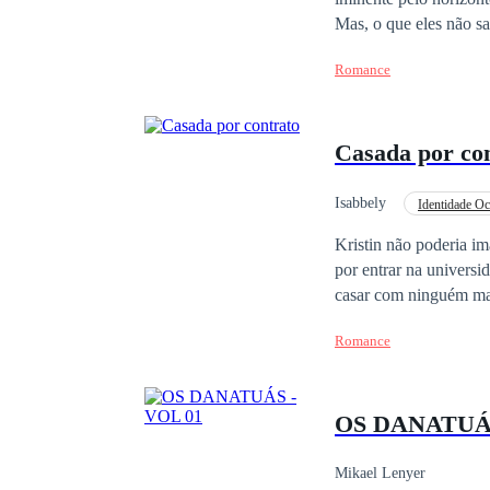
Mas, o que eles não sabiam, é 
qualquer coisa?
Romance
Casada por co
Isabbely
Identidade Oc
Reencontro
Aven
Kristin não poderia i
por entrar na universid
casar com ninguém mais n
envia dificuldades par
Romance
assim. Não estava nos seus planos casar tão cedo, tendo em vista que tem apenas 18 anos. Ela não sentia amor
por ele e era plenamen
perturbada que deverá
OS DANATUÁS
imaginar algo bom sur
Platão criou o
mito
das
metade, pois a saudade
Mikael Lenyer