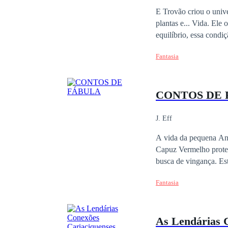
Afinal, será que ela se
E Trovão criou o univ
plantas e... Vida. Ele
equilíbrio, essa condi
eras que se passaram d
Fantasia
vivem aos pés das mon
seres humanos, Fores-
de uma variedade imen
CONTOS DE 
poderosos, sabendo que
mesmo, decretar o fim 
J. Eff
A vida da pequena Ane
Capuz Vermelho protege
busca de vingança. Es
lendas se cruzam e co
Fantasia
sempre".Mergulhe nos
e descubra a verdadeir
As Lendárias 