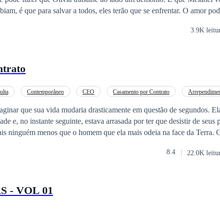
que para salvar a todos, eles terão que se enfrentar. O amor pode mesmo superar
3.9K leitu
ntrato
ulta
Contemporâneo
CEO
Casamento por Contrato
Arrependime
tura
Drama
maginar que sua vida mudaria drasticamente em questão de segundos. El
ade e, no instante seguinte, estava arrasada por ter que desistir de seus 
inguém menos que o homem que ela mais odeia na face da Terra. O destino nos
a que possamos chegar a um lugar melhor. Bom, infelizmente ela não é 
8.4
22.0K leitu
te consciente de que nunca o amaria. Se isso se tornar uma realidade, el
 ser levada a uma instituição para receber tratamento. Ela não conseg
 - VOL 01
gindo dessa relação conturbada. No entanto, o destino sempre pode te s
 Almas Gêmeas e, de acordo com ela. “Os homens estão a procurada d
 nada mais é do que o sentimento de que algo nos falta, algo que já foi