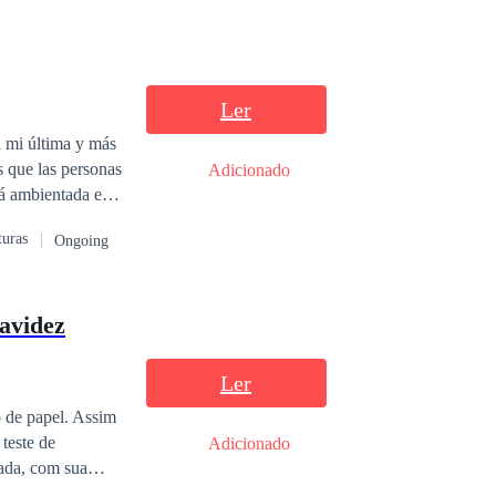
Ler
a mi última y más
s que las personas
Adicionado
rá ambientada en
n la ciudad del
turas
Ongoing
esto demostrar
 quieren aceptar o
ravidez
Ler
 de papel. Assim
teste de
Adicionado
nada, com sua
errado. Quando