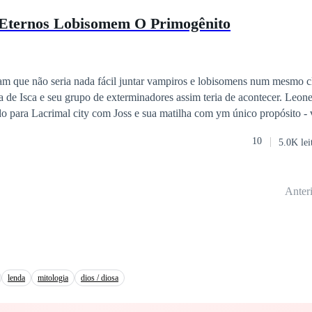
 Eternos Lobisomem O Primogênito
am que não seria nada fácil juntar vampiros e lobisomens num mesmo c
de Isca e seu grupo de exterminadores assim teria de acontecer. Leone
do para Lacrimal city com Joss e sua matilha com ym único propósito -
imaginou é que seria nomeada Guardiã e tão pouco que suas inimigas 
10
5.0K lei
s e magia pura em seus corpos.E isso nem é tudo, afinal Marcus també
o além de um mero vampiro. A polícia quer queira quer não estão cont
ros para enfrentar a onda crescentes de crimes brutais que está assolan
Anter
ança e amizade está a nascer, ainda que a duras penas. Passado e presen
os vão aflorar e poucos conseguiram resistir...de pé.
lenda
mitologia
dios / diosa