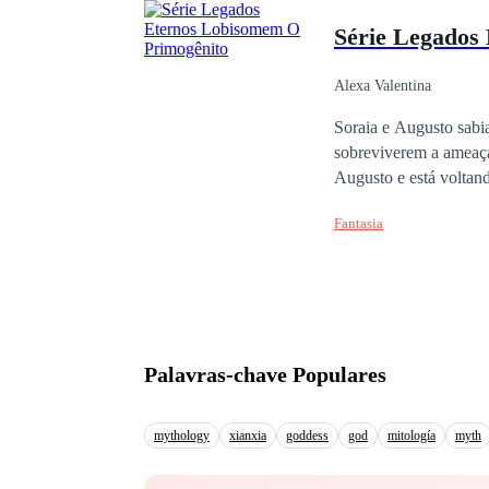
Série Legados
Alexa Valentina
Soraia e Augusto sabi
sobreviverem a ameaça 
Augusto e está voltan
última coisa que Amy 
Fantasia
com o poder de dragõe
descobrindo que é alg
dos lobisomens e vampi
assim uma possível ali
frente. Paixão e segred
Palavras-chave Populares
mythology
xianxia
goddess
god
mitología
myth