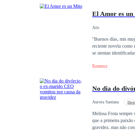
El Amor es un
Aiis
''Buenos días, mis muy
reciente novela como n
se sientan identificad
la capital de mi país: 
Romance
amor, si mis temas pre
que, detrás de todo el
se niegan a verlo. Y 
No dia do divó
Aurora Santana
Divó
Melissa Frota sempre
que a primeira paixão 
gravidez, mas não cons
barriga crescendo e s