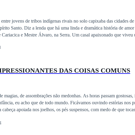
ntre jovens de tribos indígenas rivais no solo capixaba das cidades de
pírito Santo. Diz a lenda que há uma linda e dramática história de amor
 Cariacica e Mestre Álvaro, na Serra. Um casal apaixonado que vive
ado em pedra para eternizar esse amor.
d
MPRESSIONANTES DAS COISAS COMUNS
s de magias, de assombrações não medonhas. As horas passam gostosas,
infância, eu acho que de todo mundo. Ficávamos ouvindo estórias nos pr
, a cabeça apoiada nos joelhos, os pés suspensos, com medo de que toca
 solo. Que bom que era assim, e que pena que perdemos essa
g
ir, essa inocência. Então, de um simples contador de estórias, esses pe
riança.